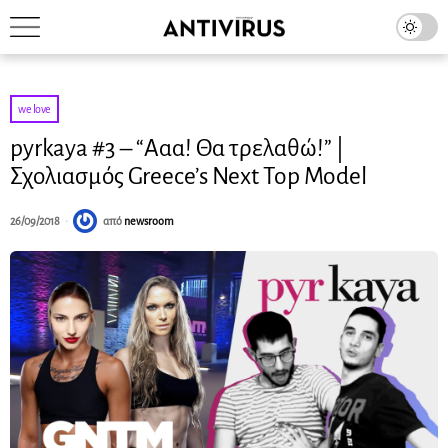
we love
pyrkaya #3 – “Ααα! Θα τρελαθώ!” |
Σχολιασμός Greece’s Next Top Model
26/09/2018
από
newsroom