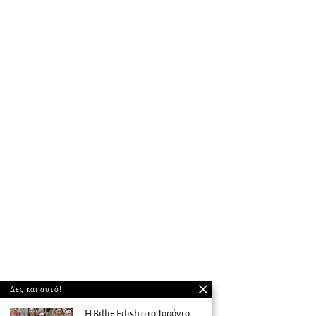
Δες και αυτό!
Η Billie Eilish στο Τορόντο