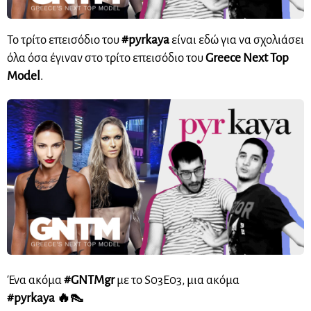
Το τρίτο επεισόδιο του
#pyrkaya
είναι εδώ για να σχολιάσει
όλα όσα έγιναν στο τρίτο επεισόδιο του
Greece Next Top
Model
.
Ένα ακόμα
#GNTMgr
με το S03E03, μια ακόμα
#pyrkaya 🔥👠