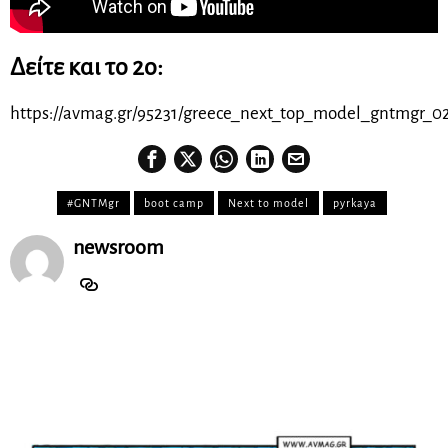
Δείτε και το 2ο:
https://avmag.gr/95231/greece_next_top_model_gntmgr_02
#GNTMgr
boot camp
Next to model
pyrkaya
newsroom