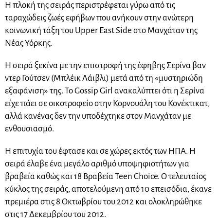
Η πλοκή της σειράς περιστρέφεται γύρω από τις
ταραχώδεις ζωές εφήβων που ανήκουν στην ανώτερη
κοινωνική τάξη του Upper East Side στο Μανχάταν της
Νέας Υόρκης.
Η σειρά ξεκίνα με την επιστροφή της έφηβης Σερίνα βαν
ντερ Γούτσεν (Μπλέικ Λάιβλι) μετά από τη «μυστηριώδη
εξαφάνιση» της. To Gossip Girl ανακαλύπτει ότι η Σερίνα
είχε πάει σε οικοτροφείο στην Κορνουάλη του Κονέκτικατ,
αλλά κανένας δεν την υποδέχτηκε στον Μανχάταν με
ενθουσιασμό.
Η επιτυχία του έφτασε και σε χώρες εκτός των ΗΠΑ. Η
σειρά έλαβε ένα μεγάλο αριθμό υποψηφιοτήτων για
βραβεία καθώς και 18 Βραβεία Teen Choice. Ο τελευταίος
κύκλος της σειράς, αποτελούμενη από 10 επεισόδια, έκανε
πρεμιέρα στις 8 Οκτωβρίου του 2012 και ολοκληρώθηκε
στις 17 Δεκεμβρίου του 2012.