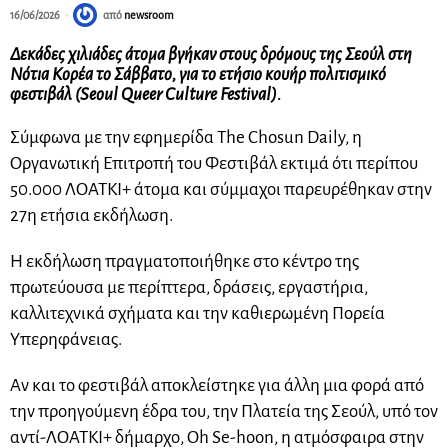
16/06/2026
από
newsroom
Δεκάδες χιλιάδες άτομα βγήκαν στους δρόμους της Σεούλ στη
Νότια Κορέα το Σάββατο, για το ετήσιο κουήρ πολιτισμικό
φεστιβάλ (Seoul Queer Culture Festival).
Σύμφωνα με την εφημερίδα The Chosun Daily, η
Οργανωτική Επιτροπή του Φεστιβάλ εκτιμά ότι περίπου
50.000 ΛΟΑΤΚΙ+ άτομα και σύμμαχοι παρευρέθηκαν στην
27η ετήσια εκδήλωση.
Η εκδήλωση πραγματοποιήθηκε στο κέντρο της
πρωτεύουσα με περίπτερα, δράσεις, εργαστήρια,
καλλιτεχνικά σχήματα και την καθιερωμένη Πορεία
Υπερηφάνειας.
Αν και το φεστιβάλ αποκλείστηκε για άλλη μια φορά από
την προηγούμενη έδρα του, την Πλατεία της Σεούλ, υπό τον
αντί-ΛΟΑΤΚΙ+ δήμαρχο, Oh Se-hoon, η ατμόσφαιρα στην