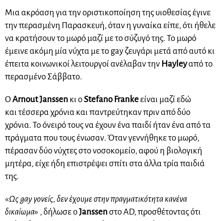
Μια ακρόαση για την οριστικοποίηση της υιοθεσίας έγινε
την περασμένη Παρασκευή, όταν η γυναίκα είπε, ότι ήθελε
να κρατήσουν το μωρό μαζί με το σύζυγό της. Το μωρό
έμεινε ακόμη μία νύχτα με το gay ζευγάρι μετά από αυτό κι
έπειτα κοινωνικοί λειτουργοί ανέλαβαν την
Hayley
από το
περασμένο Σάββατο.
Ο
Arnout Janssen
κι ο
Stefano Franke
είναι μαζί εδώ
και τέσσερα χρόνια και παντρεύτηκαν πριν από δύο
χρόνια. Το όνειρό τους να έχουν ένα παιδί ήταν ένα από τα
πράγματα που τους ένωσαν. Όταν γεννήθηκε το μωρό,
πέρασαν δύο νύχτες στο νοσοκομείο, αφού η βιολογική
μητέρα, είχε ήδη επιστρέψει σπίτι στα άλλα τρία παιδιά
της.
«
Ως gay γονείς, δεν έχουμε στην πραγματικότητα κανένα
δικαίωμα
» , δήλωσε ο
Janssen
στο AD, προσθέτοντας ότι