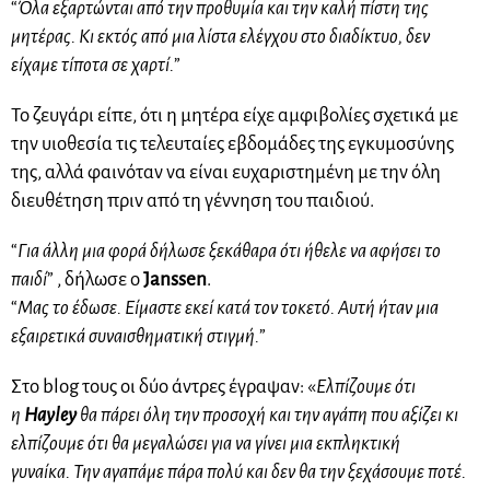
“
Όλα εξαρτώνται από την προθυμία και την καλή πίστη της
μητέρας. Κι εκτός από μια λίστα ελέγχου στο διαδίκτυο, δεν
είχαμε τίποτα σε χαρτί.
”
Το ζευγάρι είπε, ότι η μητέρα είχε αμφιβολίες σχετικά με
την υιοθεσία τις τελευταίες εβδομάδες της εγκυμοσύνης
της, αλλά φαινόταν να είναι ευχαριστημένη με την όλη
διευθέτηση πριν από τη γέννηση του παιδιού.
“
Για άλλη μια φορά δήλωσε ξεκάθαρα ότι ήθελε να αφήσει το
παιδί
” , δήλωσε ο
Janssen
.
“
Μας το έδωσε. Είμαστε εκεί κατά τον τοκετό. Αυτή ήταν μια
εξαιρετικά συναισθηματική στιγμή.
”
Στο blog τους οι δύο άντρες έγραψαν: «
Ελπίζουμε ότι
η
Hayley
θα πάρει όλη την προσοχή και την αγάπη που αξίζει κι
ελπίζουμε ότι θα μεγαλώσει για να γίνει μια εκπληκτική
γυναίκα.
Την αγαπάμε πάρα πολύ και δεν θα την ξεχάσουμε ποτέ.