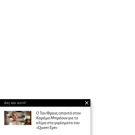
Δες και αυτό!
Ο Ταν Φρανς απαντά στον
Καράμο Μπράουν για το
κλίμα στα γυρίσματα του
«Queer Eye»