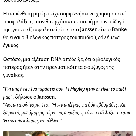
Η παρένθετη μητέρα είχε συμφωνήσει να χρησιμοποιεί
προφυλάξεις, όταν θα ερχόταν σε επαφή με τον σύζυγό
της, για να εξασφαλιστεί, ότι είτε ο
Janssen
είτε ο
Franke
θα είναι ο βιολογικός πατέρας του παιδιού, εάν έμενε
έγκυος.
Ωστόσο, μια εξέταση DNA απέδειξε, ότι ο βιολογικός
πατέρας ήταν στην πραγματικότητα ο σύζυγος της
γυναίκας:
“
Για μας ήταν ένα τεράστιο σοκ. Η
Hayley
ήταν κι είναι το παιδί
μας
” , δήλωσε ο
Janssen
.
“
Ακόμα αισθάνομαι έτσι. Ήταν μαζί μας για δύο εβδομάδες. Και
ξαφνικά, μια όμορφη μέρα της άνοιξης, φεύγει κι άλλαξε το τοπίο.
Ήταν σαν κάποιος να πέθανε.
”