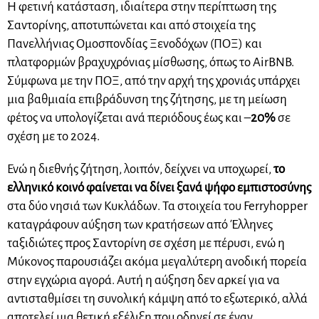
Η φετινή κατάσταση, ιδιαίτερα στην περίπτωση της
Σαντορίνης, αποτυπώνεται και από στοιχεία της
Πανελλήνιας Ομοσπονδίας Ξενοδόχων (ΠΟΞ) και
πλατφορμών βραχυχρόνιας μίσθωσης, όπως το AirBNB.
Σύμφωνα με την ΠΟΞ, από την αρχή της χρονιάς υπάρχει
μια βαθμιαία επιβράδυνση της ζήτησης, με τη μείωση
φέτος να υπολογίζεται ανά περιόδους έως και –
20%
σε
σχέση με το 2024.
Ενώ η διεθνής ζήτηση, λοιπόν, δείχνει να υποχωρεί,
το
ελληνικό κοινό φαίνεται να δίνει ξανά ψήφο εμπιστοσύνης
στα δύο νησιά των Κυκλάδων. Τα στοιχεία του Ferryhopper
καταγράφουν αύξηση των κρατήσεων από Έλληνες
ταξιδιώτες προς Σαντορίνη σε σχέση με πέρυσι, ενώ η
Μύκονος παρουσιάζει ακόμα μεγαλύτερη ανοδική πορεία
στην εγχώρια αγορά. Αυτή η αύξηση δεν αρκεί για να
αντισταθμίσει τη συνολική κάμψη από το εξωτερικό, αλλά
αποτελεί μια θετική εξέλιξη που οδηγεί σε έναν