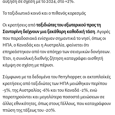
αύξηση σε σχέση με το 2024, στο +2%.
Το ταξιδιωτικό κοινό και ο πιθανός κορεσμός
Οι κρατήσεις από
ταξιδιώτες του εξωτερικού προς τη
Σαντορίνη δείχνουν μια ξεκάθαρη καθοδική τάση
. Αγορές
που παραδοσιακά ενίσχυαν σημαντικά το νησί, όπως οι
ΗΠΑ, ο Καναδάς και η Αυστραλία, φαίνεται ότι
επηρεάστηκαν από τον απόηχο των σεισμικών δονήσεων.
Έτσι, η συνολική διεθνής ζήτηση καταγράφει αισθητή
κάμψη σε σχέση με πέρυσι.
Σύμφωνα με τα δεδομένα του Ferryhopper, οι ακτοπλοϊκές
κρατήσεις από ταξιδιώτες των ΗΠΑ μειώθηκαν περίπου
-5%, της Αυστραλίας -6% και του Καναδά -2%, ενώ
παρατηρούνται και μεγαλύτερα ποσοστά μειώσεων σε
άλλες εθνικότητες, όπως στους Γάλλους, που καταγράφουν
πτώση της τάξεως του -20%.