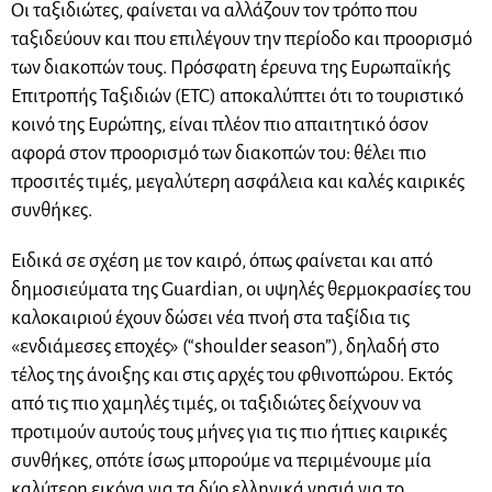
Οι ταξιδιώτες, φαίνεται να αλλάζουν τον τρόπο που
ταξιδεύουν και που επιλέγουν την περίοδο και προορισμό
των διακοπών τους. Πρόσφατη έρευνα της Ευρωπαϊκής
Επιτροπής Ταξιδιών (ETC) αποκαλύπτει ότι το τουριστικό
κοινό της Ευρώπης, είναι πλέον πιο απαιτητικό όσον
αφορά στον προορισμό των διακοπών του: θέλει πιο
προσιτές τιμές, μεγαλύτερη ασφάλεια και καλές καιρικές
συνθήκες.
Ειδικά σε σχέση με τον καιρό, όπως φαίνεται και από
δημοσιεύματα της Guardian, οι υψηλές θερμοκρασίες του
καλοκαιριού έχουν δώσει νέα πνοή στα ταξίδια τις
«ενδιάμεσες εποχές» (“shoulder season”), δηλαδή στο
τέλος της άνοιξης και στις αρχές του φθινοπώρου. Εκτός
από τις πιο χαμηλές τιμές, οι ταξιδιώτες δείχνουν να
προτιμούν αυτούς τους μήνες για τις πιο ήπιες καιρικές
συνθήκες, οπότε ίσως μπορούμε να περιμένουμε μία
καλύτερη εικόνα για τα δύο ελληνικά νησιά για το