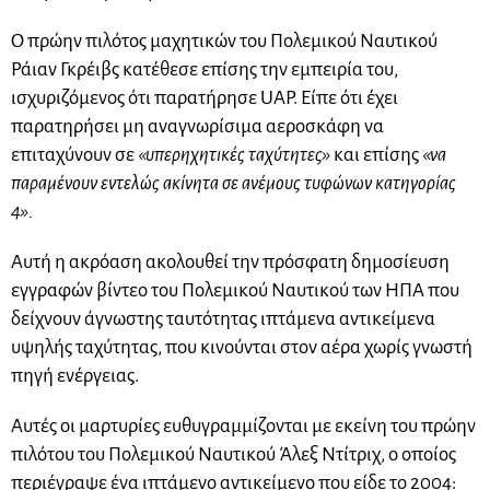
Ο πρώην πιλότος μαχητικών του Πολεμικού Ναυτικού
Ράιαν Γκρέιβς κατέθεσε επίσης την εμπειρία του,
ισχυριζόμενος ότι παρατήρησε UAP. Είπε ότι έχει
παρατηρήσει μη αναγνωρίσιμα αεροσκάφη να
επιταχύνουν σε
«υπερηχητικές ταχύτητες»
και επίσης
«να
παραμένουν εντελώς ακίνητα σε ανέμους τυφώνων κατηγορίας
4».
Αυτή η ακρόαση ακολουθεί την πρόσφατη δημοσίευση
εγγραφών βίντεο του Πολεμικού Ναυτικού των ΗΠΑ που
δείχνουν άγνωστης ταυτότητας ιπτάμενα αντικείμενα
υψηλής ταχύτητας, που κινούνται στον αέρα χωρίς γνωστή
πηγή ενέργειας.
Αυτές οι μαρτυρίες ευθυγραμμίζονται με εκείνη του πρώην
πιλότου του Πολεμικού Ναυτικού Άλεξ Ντίτριχ, ο οποίος
περιέγραψε ένα ιπτάμενο αντικείμενο που είδε το 2004: