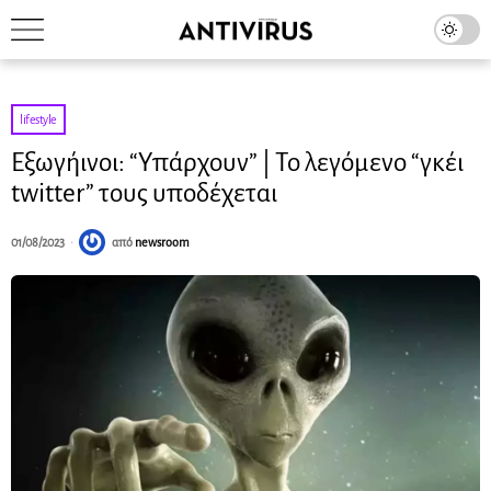
lifestyle
Εξωγήινοι: “Υπάρχουν” | Το λεγόμενο “γκέι
twitter” τους υποδέχεται
01/08/2023
από
newsroom