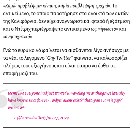
«Καμία προβλέψιμη κίνηση, καμία προβλέψιμη τροχιά»
. Το
αντικείμενο, το οποίο παρατήρησε στα ανοικτά των ακτών
της Καλιφόρνια, δεν είχε αναγνωριστικά, φτερά ή εξάτμιση
και ο Ντίτριχ περιέγραψε το αντικείμενο ως
«άγνωστο»
και
«ανησυχητικό».
Ενώ το ευρύ κοινό φαίνεται να αισθάνεται λίγο ανήσυχο με
τα νέα, το λεγόμενο
“Gay Twitter”
φαίνεται να καλωσορίζει
πλήρως τους εξωγήινους και είναι έτοιμο να έρθει σε
επαφή μαζί του.
seems like everyone had just started unraveling ‘new’ things we literally
have known since forever.. wdym aliens exist?? that ryan evans is gay??
we know!!!
— ‍♀️ (@brrnadeathrr)
July 27, 2023