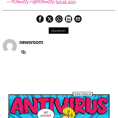
— PGManZZy️‍⚡️ (@PGManZZy)
July 26, 2023
εξωγήινοι
newsroom