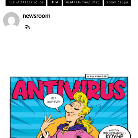
αντί-ΛΟΑΤΚΙ+ νόμοι
ΗΠΑ
ΛΟΑΤΚΙ+ τουρίστες
τρανς άτομα
newsroom