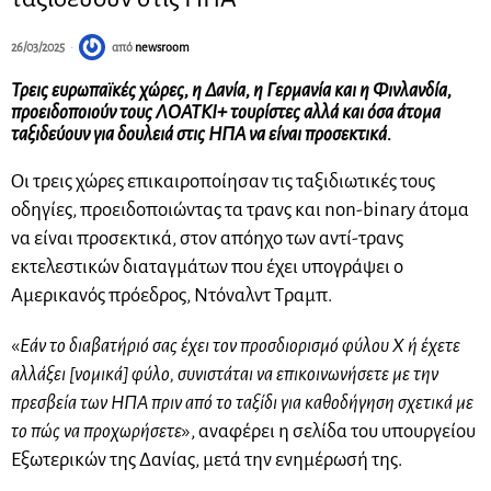
26/03/2025
από
newsroom
Τρεις ευρωπαϊκές χώρες, η Δανία, η Γερμανία και η Φινλανδία,
προειδοποιούν τους ΛΟΑΤΚΙ+ τουρίστες αλλά και όσα άτομα
ταξιδεύουν για δουλειά στις ΗΠΑ να είναι προσεκτικά.
Οι τρεις χώρες επικαιροποίησαν τις ταξιδιωτικές τους
οδηγίες, προειδοποιώντας τα τρανς και non-binary άτομα
να είναι προσεκτικά, στον απόηχο των αντί-τρανς
εκτελεστικών διαταγμάτων που έχει υπογράψει ο
Αμερικανός πρόεδρος, Ντόναλντ Τραμπ.
«
Εάν το διαβατήριό σας έχει τον προσδιορισμό φύλου Χ ή έχετε
αλλάξει [νομικά] φύλο, συνιστάται να επικοινωνήσετε με την
πρεσβεία των ΗΠΑ πριν από το ταξίδι για καθοδήγηση σχετικά με
το πώς να προχωρήσετε
», αναφέρει η σελίδα του υπουργείου
Εξωτερικών της Δανίας, μετά την ενημέρωσή της.