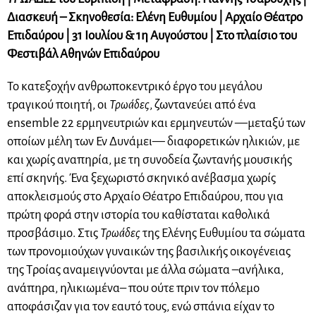
Διασκευή – Σκηνοθεσία: Ελένη Ευθυμίου | Αρχαίο Θέατρο
Επιδαύρου | 31 Ιουλίου & 1η Αυγούστου | Στο πλαίσιο του
Φεστιβάλ Αθηνών Επιδαύρου
Το κατεξοχήν ανθρωποκεντρικό έργο του μεγάλου
τραγικού ποιητή, οι
Τρωάδες
, ζωντανεύει από ένα
ensemble 22 ερμηνευτριών και ερμηνευτών —μεταξύ των
οποίων μέλη των Εν Δυνάμει— διαφορετικών ηλικιών, με
και χωρίς αναπηρία, με τη συνοδεία ζωντανής μουσικής
επί σκηνής. Ένα ξεχωριστό σκηνικό ανέβασμα χωρίς
αποκλεισμούς στο Αρχαίο Θέατρο Επιδαύρου, που για
πρώτη φορά στην ιστορία του καθίσταται καθολικά
προσβάσιμο. Στις
Τρωάδες
της Ελένης Ευθυμίου τα σώματα
των προνομιούχων γυναικών της βασιλικής οικογένειας
της Τροίας αναμειγνύονται με άλλα σώματα –ανήλικα,
ανάπηρα, ηλικιωμένα– που ούτε πριν τον πόλεμο
αποφάσιζαν για τον εαυτό τους, ενώ σπάνια είχαν το