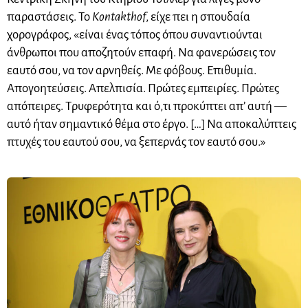
παραστάσεις. Το
Kontakthof
, είχε πει η σπουδαία
χορογράφος, «είναι ένας τόπος όπου συναντιούνται
άνθρωποι που αποζητούν επαφή. Να φανερώσεις τον
εαυτό σου, να τον αρνηθείς. Με φόβους. Επιθυμία.
Απογοητεύσεις. Απελπισία. Πρώτες εμπειρίες. Πρώτες
απόπειρες. Τρυφερότητα και ό,τι προκύπτει απ’ αυτή —
αυτό ήταν σημαντικό θέμα στο έργο. […] Να αποκαλύπτεις
πτυχές του εαυτού σου, να ξεπερνάς τον εαυτό σου.»