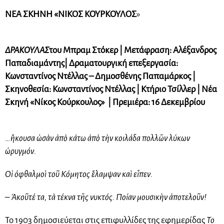
ΝΕΑ ΣΚΗΝΗ «ΝΙΚΟΣ ΚΟΥΡΚΟΥΛΟΣ
»
ΔΡΑΚΟΥΛΑΣ
του Μπραμ Στόκερ | Μετάφραση: Αλέξανδρος
Παπαδιαμάντης
| Δραματουργική επεξεργασία:
Κωνσταντίνος Ντέλλας – Δημοσθένης Παπαμάρκος |
Σκηνοθεσία: Κωνσταντίνος Ντέλλας | Κτήριο Τσίλλερ | Νέα
Σκηνή «Νίκος Κούρκουλος» | Πρεμιέρα: 16 Δεκεμβρίου
…ἤκουσα ὡσὰν ἀπὸ κάτω ἀπὸ τὴν κοιλάδα πολλῶν λύκων
ὠρυγμόν.
Οἱ ὀφθαλμοὶ τοῦ Κόμητος ἔλαμψαν καὶ εἶπεν.
– Ἀκοῦτέ τα, τὰ τέκνα τῆς νυκτός. Ποίαν μουσικὴν ἀποτελοῦν!
Το 1903 δημοσιεύεται στις επιφυλλίδες της εφημερίδας
Το