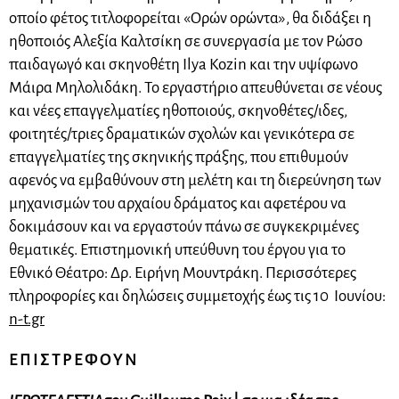
οποίο φέτος τιτλοφορείται «Ορών ορώντα», θα διδάξει η
ηθοποιός Αλεξία Καλτσίκη σε συνεργασία με τον Ρώσο
παιδαγωγό και σκηνοθέτη Ilya Kozin και την υψίφωνο
Μάιρα Μηλολιδάκη. Το εργαστήριο απευθύνεται σε νέους
και νέες επαγγελματίες ηθοποιούς, σκηνοθέτες/ιδες,
φοιτητές/τριες δραματικών σχολών και γενικότερα σε
επαγγελματίες της σκηνικής πράξης, που επιθυμούν
αφενός να εμβαθύνουν στη μελέτη και τη διερεύνηση των
μηχανισμών του αρχαίου δράματος και αφετέρου να
δοκιμάσουν και να εργαστούν πάνω σε συγκεκριμένες
θεματικές. Επιστημονική υπεύθυνη του έργου για το
Εθνικό Θέατρο: Δρ. Ειρήνη Μουντράκη. Περισσότερες
πληροφορίες και δηλώσεις συμμετοχής έως τις 10 Ιουνίου:
n-t.gr
Ε Π Ι Σ Τ Ρ Ε Φ Ο Υ Ν