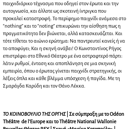
παιχνιδιάρικο τέχνασμα που οδηγεί στον έρωτα και την
αυτογνωσία, και άλλοτε ως σκοτεινή ίντριγκα που
προκαλεί καταστροφή. Το περίφημο παιχνίδι ανάμεσα στο
“nothing” και το “noting” επικυρώνει την αίσθηση πως η
πραγματικότητα δεν βιώνεται, αλλά κατασκευάζεται. Και
τότε τίθεται το αιώνιο ερώτημα: Να παντρευτεί κανείς ή να
το αποφύγει; Και η σκηνή ανάβει! Ο Κωνσταντίνος Ρήγος
επιστρέφει στο Εθνικό Θέατρο με ένα αστραφτερό πάρτι:
λάτιν ρυθμοί, ένταση και αποπλάνηση σε μια σκηνική
εμπειρία, όπου ο έρωτας γίνεται παιχνίδι στρατηγικής, οι
λέξεις όπλα και κάθε βλέμμα υπόσχεση ή παγίδα. Με τη
Σμαράγδα Καρύδη και τον Θάνο Λέκκα.
ΤΟ ΚΟΙΝΟΒΟΥΛΙΟ ΤΗΣ ΟΡΓΗΣ
| Σε σύμπραξη με το Odéon
Théâtre de l’Europe και το Théâtre National Wallonie