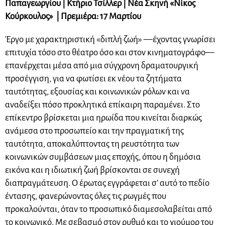
Παπαγεωργίου | Κτήριο Τσίλλερ | Νέα Σκηνή «Νίκος
Κούρκουλος» | Πρεμιέρα: 17 Μαρτίου
Έργο με χαρακτηριστική «διπλή ζωή» —έχοντας γνωρίσει
επιτυχία τόσο στο θέατρο όσο και στον κινηματογράφο—
επανέρχεται μέσα από μια σύγχρονη δραματουργική
προσέγγιση, για να φωτίσει εκ νέου τα ζητήματα
ταυτότητας, εξουσίας και κοινωνικών ρόλων και να
αναδείξει πόσο προκλητικά επίκαιρη παραμένει. Στο
επίκεντρο βρίσκεται μια ηρωίδα που κινείται διαρκώς
ανάμεσα στο προσωπείο και την πραγματική της
ταυτότητα, αποκαλύπτοντας τη ρευστότητα των
κοινωνικών συμβάσεων μιας εποχής, όπου η δημόσια
εικόνα και η ιδιωτική ζωή βρίσκονται σε συνεχή
διαπραγμάτευση. Ο έρωτας εγγράφεται σ’ αυτό το πεδίο
έντασης, φανερώνοντας όλες τις ρωγμές που
προκαλούνται, όταν το προσωπικό διαμεσολαβείται από
το κοινωνικό. Με σεβασμό στον ρυθμό και το χιούμορ του