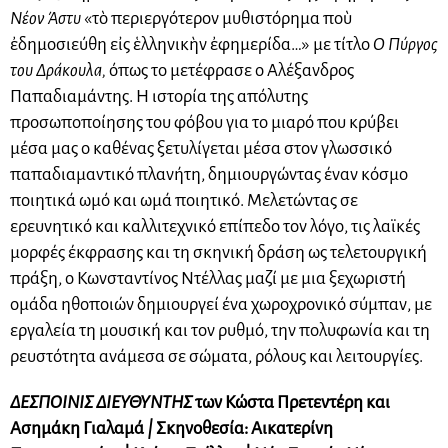
Νέον Άστυ
«τὸ περιεργότερον μυθιστόρημα ποὺ
ἐδημοσιεύθη εἰς ἑλληνικὴν ἐφημερίδα…» με τίτλο
Ο Πύργος
του Δράκουλα,
όπως το μετέφρασε ο Αλέξανδρος
Παπαδιαμάντης. Η ιστορία της απόλυτης
προσωποποίησης του φόβου για το μιαρό που κρύβει
μέσα μας ο καθένας ξετυλίγεται μέσα στον γλωσσικό
παπαδιαμαντικό πλανήτη, δημιουργώντας έναν κόσμο
ποιητικά ωμό και ωμά ποιητικό. Μελετώντας σε
ερευνητικό και καλλιτεχνικό επίπεδο τον λόγο, τις λαϊκές
μορφές έκφρασης και τη σκηνική δράση ως τελετουργική
πράξη, ο Κωνσταντίνος Ντέλλας μαζί με μια ξεχωριστή
ομάδα ηθοποιών δημιουργεί ένα χωροχρονικό σύμπαν, με
εργαλεία τη μουσική και τον ρυθμό, την πολυφωνία και τη
ρευστότητα ανάμεσα σε σώματα, ρόλους και λειτουργίες.
ΔΕΣΠΟΙΝΙΣ ΔΙΕΥΘΥΝΤΗΣ
των Κώστα Πρετεντέρη και
Ασημάκη Γιαλαμά
|
Σκηνοθεσία: Αικατερίνη