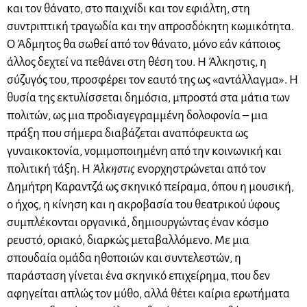
και τον θάνατο, στο παιχνίδι και τον εφιάλτη, στη
συντριπτική τραγωδία και την απροσδόκητη κωμικότητα.
Ο Άδμητος θα σωθεί από τον θάνατο, μόνο εάν κάποιος
άλλος δεχτεί να πεθάνει στη θέση του. Η Άλκηστις, η
σύζυγός του, προσφέρει τον εαυτό της ως «αντάλλαγμα». Η
θυσία της εκτυλίσσεται δημόσια, μπροστά στα μάτια των
πολιτών, ως μια προδιαγεγραμμένη δολοφονία – μια
πράξη που σήμερα διαβάζεται αναπόφευκτα ως
γυναικοκτονία, νομιμοποιημένη από την κοινωνική και
πολιτική τάξη. Η
Άλκηστις
ενορχηστρώνεται από τον
Δημήτρη Καραντζά ως σκηνικό πείραμα, όπου η μουσική,
ο ήχος, η κίνηση και η ακροβασία του θεατρικού ύφους
συμπλέκονται οργανικά, δημιουργώντας έναν κόσμο
ρευστό, οριακό, διαρκώς μεταβαλλόμενο. Με μια
σπουδαία ομάδα ηθοποιών και συντελεστών, η
παράσταση γίνεται ένα σκηνικό επιχείρημα, που δεν
αφηγείται απλώς τον μύθο, αλλά θέτει καίρια ερωτήματα