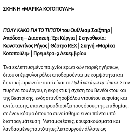
ΣΚΗΝΗ «ΜΑΡΙΚΑ ΚΟΤΟΠΟΥΛΗ»
ΠΟΛΥ ΚΑΚΟ ΓΙΑ ΤΟ ΤΙΠΟΤΑ
του Ουίλλιαμ Σαίξπηρ |
Απόδοση – Διασκευή: Έρι Κύργια | Σκηνοθεσία:
Κωνσταντίνος Ρήγος | Θέατρο REX | Σκηνή «Μαρίκα
Κοτοπούλη» | Πρεμιέρα: 9 Δεκεμβρίου
Ένα εκλεπτυσμένο παιχνίδι ερωτικών παρεξηγήσεων,
όπου οι έμφυλοι ρόλοι αποδομούνται με κομψότητα και
δηκτική ειρωνεία: αυτό είναι το
Πολύ κακό για το τίποτα.
Στον
πυρήνα του έργου, η εκρηκτική σχέση του Βενέδικτου και
της Βεατρίκης, ενός σπινθηροβόλου ντουέτου ευφυΐας και
αντίστασης, επαναπροσδιορίζει τους όρους της επιθυμίας,
σε έναν κόσμο όπου το συναίσθημα είναι πάντα υπό
διαπραγμάτευση. Μεταμφιέσεις, κρυφακούσματα και
λανθασμένες ταυτότητες λειτουργούν άλλοτε ως