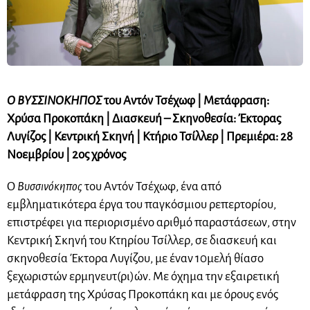
Ο ΒΥΣΣΙΝΟΚΗΠΟΣ
του Αντόν Τσέχωφ | Μετάφραση:
Χρύσα Προκοπάκη | Διασκευή – Σκηνοθεσία: Έκτορας
Λυγίζος | Κεντρική Σκηνή | Κτήριο Τσίλλερ | Πρεμιέρα: 28
Νοεμβρίου | 2ος χρόνος
Ο
Βυσσινόκηπος
του Αντόν Τσέχωφ, ένα από
εμβληματικότερα έργα του παγκόσμιου ρεπερτορίου,
επιστρέφει για περιορισμένο αριθμό παραστάσεων, στην
Κεντρική Σκηνή του Κτηρίου Τσίλλερ, σε διασκευή και
σκηνοθεσία Έκτορα Λυγίζου, με έναν 10μελή θίασο
ξεχωριστών ερμηνευτ(ρι)ών. Με όχημα την εξαιρετική
μετάφραση της Χρύσας Προκοπάκη και με όρους ενός