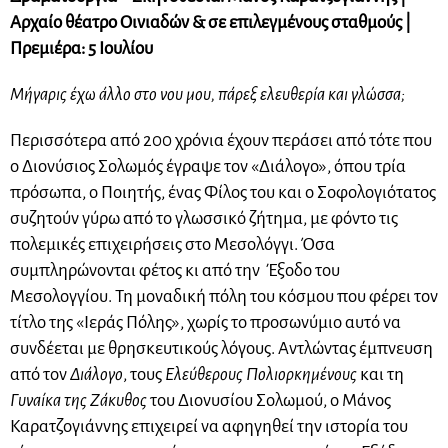
Αρχαίο θέατρο Οινιαδών & σε επιλεγμένους σταθμούς |
Πρεμιέρα: 5 Ιουλίου
Μήγαρις έχω άλλο στο νου μου, πάρεξ ελευθερία και γλώσσα;
Περισσότερα από 200 χρόνια έχουν περάσει από τότε που
ο Διονύσιος Σολωμός έγραψε τον «Διάλογο», όπου τρία
πρόσωπα, ο Ποιητής, ένας Φίλος του και ο Σοφολογιότατος
συζητούν γύρω από το γλωσσικό ζήτημα, με φόντο τις
πολεμικές επιχειρήσεις στο Μεσολόγγι. Όσα
συμπληρώνονται φέτος κι από την Έξοδο του
Μεσολογγίου. Τη μοναδική πόλη του κόσμου που φέρει τον
τίτλο της «Ιεράς Πόλης», χωρίς το προσωνύμιο αυτό να
συνδέεται με θρησκευτικούς λόγους. Αντλώντας έμπνευση
από τον
Διάλογο
, τους
Ελεύθερους Πολιορκημένους
και τη
Γυναίκα της Ζάκυθος
του Διονυσίου Σολωμού, ο Μάνος
Καρατζογιάννης επιχειρεί να αφηγηθεί την ιστορία του