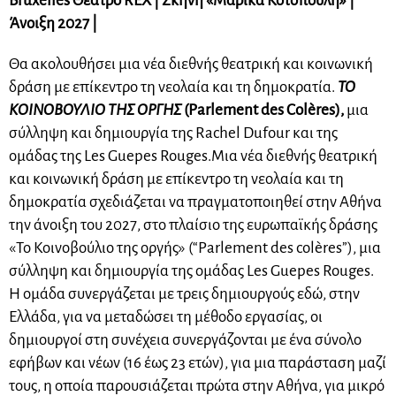
Bruxelles Θέατρο REX | Σκηνή «Μαρίκα Κοτοπούλη» |
Άνοιξη 2027 |
Θα ακολουθήσει μια νέα διεθνής θεατρική και κοινωνική
δράση με επίκεντρο τη νεολαία και τη δημοκρατία.
ΤΟ
ΚΟΙΝΟΒΟΥΛΙΟ ΤΗΣ ΟΡΓΗΣ
(Parlement des Colères),
μια
σύλληψη και δημιουργία της Rachel Dufour και της
ομάδας της Les Guepes Rouges.
Μια νέα διεθνής θεατρική
και κοινωνική δράση με επίκεντρο τη νεολαία και τη
δημοκρατία σχεδιάζεται να πραγματοποιηθεί στην Αθήνα
την άνοιξη του 2027, στο πλαίσιο της ευρωπαϊκής δράσης
«Το Κοινοβούλιο της οργής» (“Parlement des colères”), μια
σύλληψη και δημιουργία της ομάδας Les Guepes Rouges.
Η ομάδα συνεργάζεται με τρεις δημιουργούς εδώ, στην
Ελλάδα, για να μεταδώσει τη μέθοδο εργασίας, οι
δημιουργοί στη συνέχεια συνεργάζονται με ένα σύνολο
εφήβων και νέων (16 έως 23 ετών), για μια παράσταση μαζί
τους, η οποία παρουσιάζεται πρώτα στην Αθήνα, για μικρό