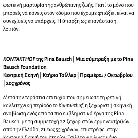
φωτεινή μαρτυρία της ανθρώπινης ζωής. Γιατί το μόνο που
μπορείς να κάνεις στον κόσμο που έχουμε φτιάξει, είναι να
συνεχίσεις να υπάρχεις. Η ύπαρξη ως επανάσταση,
λοιπόν.
KONTAKTHOF
της Pina Bausch | Μία σύμπραξη με το Pina
Bausch Foundation
Κεντρική Σκηνή | Κτήριο Τσίλλερ | Πρεμιέρα: 7 Οκτωβρίου
| 2ος χρόνος
Μετά την τεράστια επιτυχία που σημείωσε τη φετινή
καλλιτεχνική περίοδο το
Kontakthof
, η ξεχωριστή σκηνική
αναβίωση ενός από τα πιο εμβληματικά έργα της Pina
Bausch, με τη συμμετοχή 22 ξεχωριστών ερμηνευτ(ρι)ών
από την Ελλάδα, 21 έως 55 χρόνων, επιστρέφει στην
Κεντρική Σκηνή του Κτηρίου Τσίλλερ για λίγες μόνο