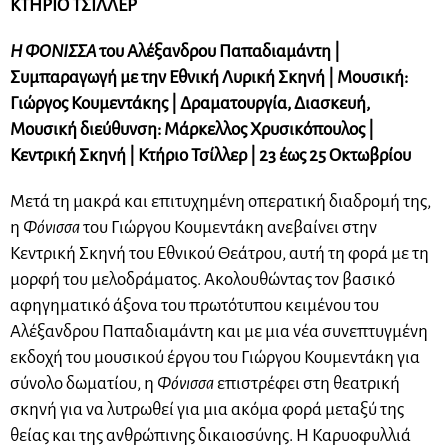
ΚΤΗΡΙΟ ΤΣΙΛΛΕΡ
Η ΦΟΝΙΣΣΑ
του Αλέξανδρου Παπαδιαμάντη |
Συμπαραγωγή με την Εθνική Λυρική Σκηνή | Μουσική:
Γιώργος Κουμεντάκης | Δραματουργία, Διασκευή,
Μουσική διεύθυνση: Μάρκελλος Χρυσικόπουλος |
Κεντρική Σκηνή | Κτήριο Τσίλλερ | 23 έως 25 Οκτωβρίου
Μετά τη μακρά και επιτυχημένη οπερατική διαδρομή της,
η
Φόνισσα
του Γιώργου Κουμεντάκη ανεβαίνει στην
Κεντρική Σκηνή του Εθνικού Θεάτρου, αυτή τη φορά με τη
μορφή του μελοδράματος. Ακολουθώντας τον βασικό
αφηγηματικό άξονα του πρωτότυπου κειμένου του
Αλέξανδρου Παπαδιαμάντη και με μια νέα συνεπτυγμένη
εκδοχή του μουσικού έργου του Γιώργου Κουμεντάκη για
σύνολο δωματίου, η
Φόνισσα
επιστρέφει στη θεατρική
σκηνή για να λυτρωθεί για μια ακόμα φορά μεταξύ της
θείας και της ανθρώπινης δικαιοσύνης. Η Καρυοφυλλιά