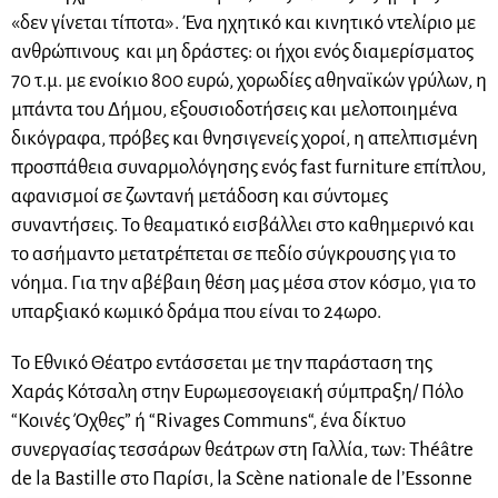
«δεν γίνεται τίποτα». Ένα ηχητικό και κινητικό ντελίριο με
ανθρώπινους και μη δράστες: οι ήχοι ενός διαμερίσματος
70 τ.μ. με ενοίκιο 800 ευρώ, χορωδίες αθηναϊκών γρύλων, η
μπάντα του Δήμου, εξουσιοδοτήσεις και μελοποιημένα
δικόγραφα, πρόβες και θνησιγενείς χοροί, η απελπισμένη
προσπάθεια συναρμολόγησης ενός fast furniture επίπλου,
αφανισμοί σε ζωντανή μετάδοση και σύντομες
συναντήσεις. Το θεαματικό εισβάλλει στο καθημερινό και
το ασήμαντο μετατρέπεται σε πεδίο σύγκρουσης για το
νόημα. Για την αβέβαιη θέση μας μέσα στον κόσμο, για το
υπαρξιακό κωμικό δράμα που είναι το 24ωρο.
Το Εθνικό Θέατρο εντάσσεται με την παράσταση της
Χαράς Κότσαλη στην Ευρωμεσογειακή σύμπραξη/ Πόλο
“Κοινές Όχθες” ή “Rivages Communs“, ένα δίκτυο
συνεργασίας τεσσάρων θεάτρων στη Γαλλία, των: Théâtre
de la Bastille στο Παρίσι, la Scène nationale de l’Essonne