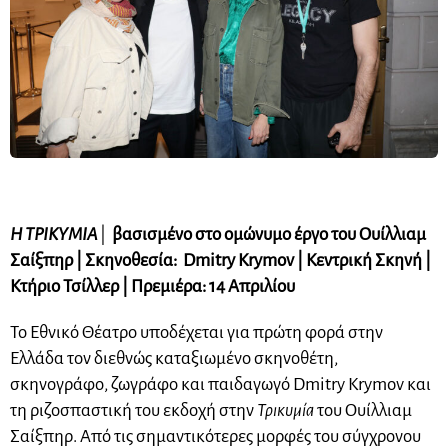
Η ΤΡΙΚΥΜΙΑ
|
βασισμένο στο ομώνυμο έργο του Ουίλλιαμ
Σαίξπηρ | Σκηνοθεσία: Dmitry Krymov | Κεντρική Σκηνή |
Κτήριο Τσίλλερ | Πρεμιέρα: 14 Απριλίου
Το Εθνικό Θέατρο υποδέχεται για πρώτη φορά στην
Ελλάδα τον διεθνώς καταξιωμένο σκηνοθέτη,
σκηνογράφο, ζωγράφο και παιδαγωγό Dmitry Krymov και
τη ριζοσπαστική του εκδοχή στην
Τρικυμία
του Ουίλλιαμ
Σαίξπηρ. Από τις σημαντικότερες μορφές του σύγχρονου