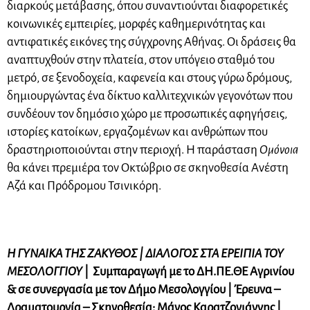
διαρκούς μετάβασης, όπου συναντιούνται διαφορετικές
κοινωνικές εμπειρίες, μορφές καθημερινότητας και
αντιφατικές εικόνες της σύγχρονης Αθήνας. Οι δράσεις θα
αναπτυχθούν στην πλατεία, στον υπόγειο σταθμό του
μετρό, σε ξενοδοχεία, καφενεία και στους γύρω δρόμους,
δημιουργώντας ένα δίκτυο καλλιτεχνικών γεγονότων που
συνδέουν τον δημόσιο χώρο με προσωπικές αφηγήσεις,
ιστορίες κατοίκων, εργαζομένων και ανθρώπων που
δραστηριοποιούνται στην περιοχή. Η παράσταση
Ομόνοια
θα κάνει πρεμιέρα τον Οκτώβριο σε σκηνοθεσία Ανέστη
Αζά και Πρόδρομου Τσινικόρη.
Η ΓΥΝΑΙΚΑ ΤΗΣ ΖΑΚΥΘΟΣ | ΔΙΑΛΟΓΟΣ ΣΤΑ ΕΡΕΙΠΙΑ ΤΟΥ
ΜΕΣΟΛΟΓΓΙΟΥ
| Συμπαραγωγή με το ΔΗ.ΠΕ.ΘΕ Αγρινίου
& σε συνεργασία με τον Δήμο Μεσολογγίου | Έρευνα –
Δραματουργία – Σκηνοθεσία: Μάνος Καρατζογιάννης |