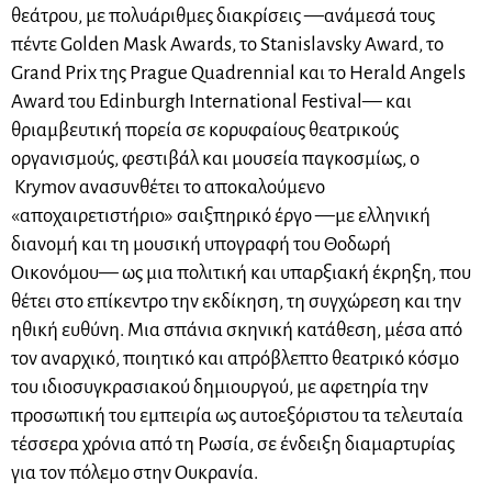
θεάτρου, με πολυάριθμες διακρίσεις —ανάμεσά τους
πέντε Golden Mask Awards, το Stanislavsky Award, το
Grand Prix της Prague Quadrennial και το Herald Angels
Award του Edinburgh International Festival— και
θριαμβευτική πορεία σε κορυφαίους θεατρικούς
οργανισμούς, φεστιβάλ και μουσεία παγκοσμίως, ο
Krymov ανασυνθέτει το αποκαλούμενο
«αποχαιρετιστήριο» σαιξπηρικό έργο —με ελληνική
διανομή και τη μουσική υπογραφή του Θοδωρή
Οικονόμου— ως μια πολιτική και υπαρξιακή έκρηξη, που
θέτει στο επίκεντρο την εκδίκηση, τη συγχώρεση και την
ηθική ευθύνη. Μια σπάνια σκηνική κατάθεση, μέσα από
τον αναρχικό, ποιητικό και απρόβλεπτο θεατρικό κόσμο
του ιδιοσυγκρασιακού δημιουργού, με αφετηρία την
προσωπική του εμπειρία ως αυτοεξόριστου τα τελευταία
τέσσερα χρόνια από τη Ρωσία, σε ένδειξη διαμαρτυρίας
για τον πόλεμο στην Ουκρανία.