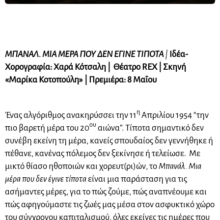
ΜΠΑΝΑΛ. ΜΙΑ ΜΕΡΑ ΠΟΥ ΔΕΝ ΕΓΙΝΕ ΤΙΠΟΤΑ
|
Ιδέα-
Χορογραφία: Χαρά Κότσαλη | Θέατρο REX | Σκηνή
«Μαρίκα Κοτοπούλη» | Πρεμιέρα: 8 Μαΐου
η
Ένας αλγόριθμος ανακηρύσσει την 11
Απριλίου 1954 “την
ου
πιο βαρετή μέρα του 20
αιώνα”. Τίποτα σημαντικό δεν
συνέβη εκείνη τη μέρα, κανείς σπουδαίος δεν γεννήθηκε ή
πέθανε, κανένας πόλεμος δεν ξεκίνησε ή τελείωσε. Με
μικτό θίασο ηθοποιών και χορευτ(ρι)ών, το
Μπανάλ. Μια
μέρα που δεν έγινε τίποτα
είναι μια παράσταση για τις
ασήμαντες μέρες, για το πώς ζούμε, πώς αναπνέουμε και
πώς αφηγούμαστε τις ζωές μας μέσα στον ασφυκτικό χώρο
του σύγχρονου καπιταλισμού, όλες εκείνες τις ημέρες που