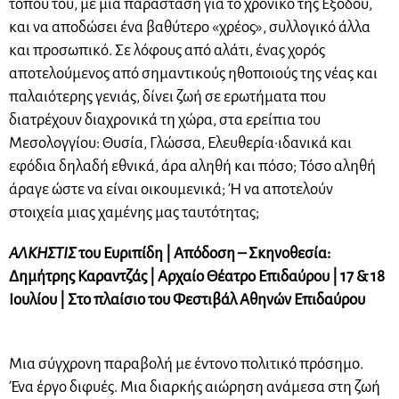
τόπου του, με μια παράσταση για το χρονικό της Εξόδου,
και να αποδώσει ένα βαθύτερο «χρέος», συλλογικό άλλα
και προσωπικό. Σε λόφους από αλάτι, ένας χορός
αποτελούμενος από σημαντικούς ηθοποιούς της νέας και
παλαιότερης γενιάς, δίνει ζωή σε ερωτήματα που
διατρέχουν διαχρονικά τη χώρα, στα ερείπια του
Μεσολογγίου: Θυσία, Γλώσσα, Ελευθερία·ιδανικά και
εφόδια δηλαδή εθνικά, άρα αληθή και πόσο; Τόσο αληθή
άραγε ώστε να είναι οικουμενικά; Ή να αποτελούν
στοιχεία μιας χαμένης μας ταυτότητας;
ΑΛΚΗΣΤΙΣ
του Ευριπίδη | Απόδοση – Σκηνοθεσία:
Δημήτρης Καραντζάς | Αρχαίο Θέατρο Επιδαύρου | 17 & 18
Ιουλίου | Στο πλαίσιο του Φεστιβάλ Αθηνών Επιδαύρου
Μια σύγχρονη παραβολή με έντονο πολιτικό πρόσημο.
Ένα έργο διφυές. Μια διαρκής αιώρηση ανάμεσα στη ζωή