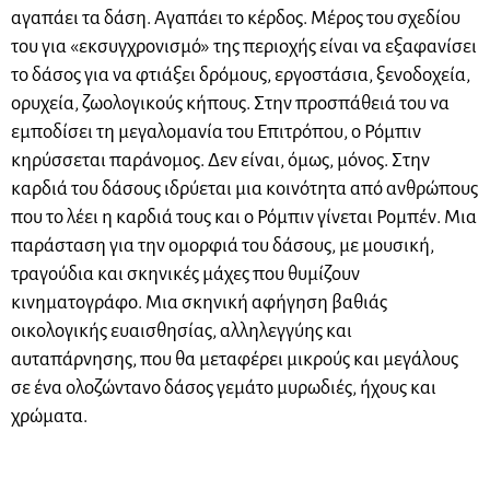
αγαπάει τα δάση. Αγαπάει το κέρδος. Μέρος του σχεδίου
του για «εκσυγχρονισμό» της περιοχής είναι να εξαφανίσει
το δάσος για να φτιάξει δρόμους, εργοστάσια, ξενοδοχεία,
ορυχεία, ζωολογικούς κήπους. Στην προσπάθειά του να
εμποδίσει τη μεγαλομανία του Επιτρόπου, ο Ρόμπιν
κηρύσσεται παράνομος. Δεν είναι, όμως, μόνος. Στην
καρδιά του δάσους ιδρύεται μια κοινότητα από ανθρώπους
που το λέει η καρδιά τους και ο Ρόμπιν γίνεται Ρομπέν. Μια
παράσταση για την ομορφιά του δάσους, με μουσική,
τραγούδια και σκηνικές μάχες που θυμίζουν
κινηματογράφο. Μια σκηνική αφήγηση βαθιάς
οικολογικής ευαισθησίας, αλληλεγγύης και
αυταπάρνησης, που θα μεταφέρει μικρούς και μεγάλους
σε ένα ολοζώντανο δάσος γεμάτο μυρωδιές, ήχους και
χρώματα.