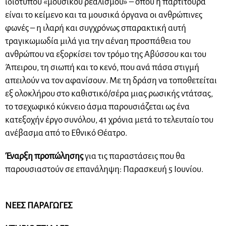
ιδιότυπου «μουσικού ρεαλισμού» – όπου η παρτιτούρα
είναι το κείμενο και τα μουσικά όργανα οι ανθρώπινες
φωνές – η ιλαρή και συγχρόνως σπαρακτική αυτή
τραγικωμωδία μιλά για την αέναη προσπάθεια του
ανθρώπου να εξορκίσει τον τρόμο της Αβύσσου και του
Άπειρου, τη σιωπή και το κενό, που ανά πάσα στιγμή
απειλούν να τον αφανίσουν. Με τη δράση να τοποθετείται
εξ ολοκλήρου στο καθιστικό/σέρα μιας ρωσικής ντάτσας,
το τσεχωφικό κύκνειο άσμα παρουσιάζεται ως ένα
κατεξοχήν έργο συνόλου, 41 χρόνια μετά το τελευταίο του
ανέβασμα από το Εθνικό Θέατρο.
Έναρξη προπώλησης
για τις παραστάσεις που θα
παρουσιαστούν σε επανάληψη: Παρασκευή 5 Ιουνίου.
ΝΕΕΣ ΠΑΡΑΓΩΓΕΣ