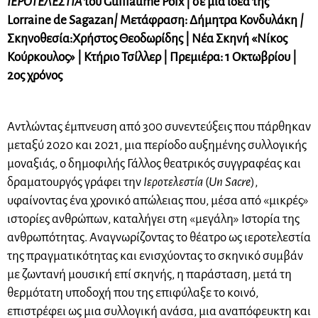
ΙΕΡΟΤΕΛΕΣΤΙΑ
του Guillaume Poix | σε μια ιδέα της
Lorraine de Sagazan
|
Μετάφραση: Δήμητρα Κονδυλάκη
|
Σκηνοθεσία:
Χρήστος Θεοδωρίδης | Νέα Σκηνή «Νίκος
Κούρκουλος» | Κτήριο Τσίλλερ | Πρεμιέρα: 1 Οκτωβρίου |
2ος χρόνος
Αντλώντας έμπνευση από 300 συνεντεύξεις που πάρθηκαν
μεταξύ 2020 και 2021, μια περίοδο αυξημένης συλλογικής
μοναξιάς, ο δημοφιλής Γάλλος θεατρικός συγγραφέας και
δραματουργός γράφει την
Ιεροτελεστία
(
Un Sacre
),
υφαίνοντας ένα χρονικό απώλειας που, μέσα από «μικρές»
ιστορίες ανθρώπων, καταλήγει στη «μεγάλη» Ιστορία της
ανθρωπότητας. Αναγνωρίζοντας το θέατρο ως ιεροτελεστία
της πραγματικότητας και ενισχύοντας το σκηνικό συμβάν
με ζωντανή μουσική επί σκηνής, η παράσταση, μετά τη
θερμότατη υποδοχή που της επιφύλαξε το κοινό,
επιστρέφει ως μια συλλογική ανάσα, μια αναπόφευκτη και