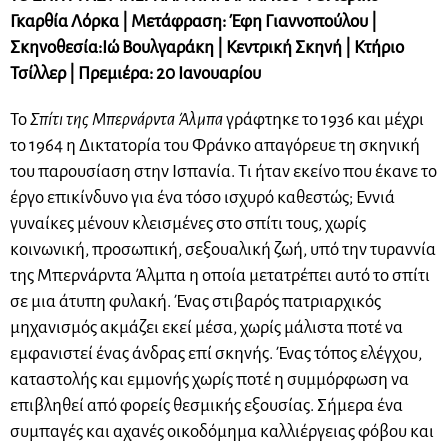
Γκαρθία Λόρκα | Μετάφραση: Έφη Γιαννοπούλου |
Σκηνοθεσία:
Ιώ Βουλγαράκη | Κεντρική Σκηνή | Κτήριο
Τσίλλερ | Πρεμιέρα: 20 Ιανουαρίου
Το
Σπίτι της Μπερνάρντα Άλμπα
γράφτηκε το 1936 και μέχρι
το 1964 η Δικτατορία του Φράνκο απαγόρευε τη σκηνική
του παρουσίαση στην Ισπανία. Τι ήταν εκείνο που έκανε το
έργο επικίνδυνο για ένα τόσο ισχυρό καθεστώς; Εννιά
γυναίκες μένουν κλεισμένες στο σπίτι τους, χωρίς
κοινωνική, προσωπική, σεξουαλική ζωή, υπό την τυραννία
της Μπερνάρντα Άλμπα η οποία μετατρέπει αυτό το σπίτι
σε μια άτυπη φυλακή. Ένας στιβαρός πατριαρχικός
μηχανισμός ακμάζει εκεί μέσα, χωρίς μάλιστα ποτέ να
εμφανιστεί ένας άνδρας επί σκηνής. Ένας τόπος ελέγχου,
καταστολής και εμμονής χωρίς ποτέ η συμμόρφωση να
επιβληθεί από φορείς θεσμικής εξουσίας. Σήμερα ένα
συμπαγές και αχανές οικοδόμημα καλλιέργειας φόβου και