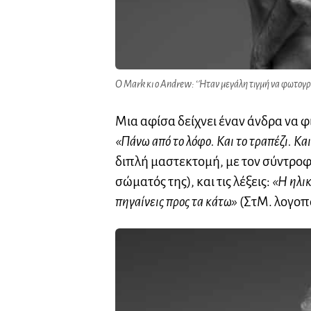
Ο Mark κι ο Andrew: ‘Ήταν μεγάλη τιγμή να φωτογ
Μια αφίσα δείχνει έναν άνδρα να φι
«Πάνω από το λόφο. Και το τραπέζι. Και
διπλή μαστεκτομή, με τον σύντροφ
σώματός της), και τις λέξεις:
«Η ηλικ
πηγαίνεις προς τα κάτω»
(ΣτΜ. λογοπα