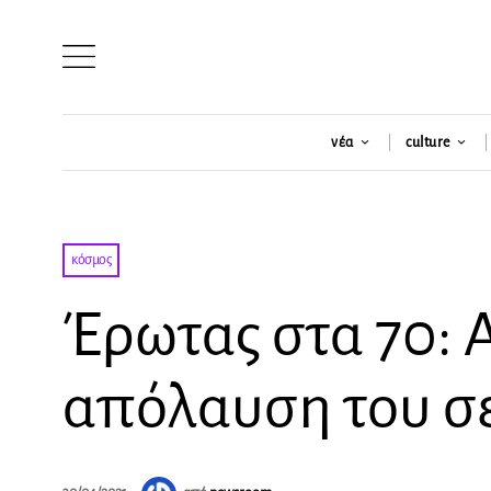
νέα
culture
κόσμος
Έρωτας στα 70: 
απόλαυση του σε