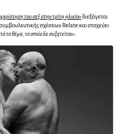
υχαρίστηση του σεξ στην τρίτη ηλικία»
διεξάγεται
υμβουλευτικής σχέσεων Relate και στοχεύει
τό το θέμα, το οποίο δε συζητείται».