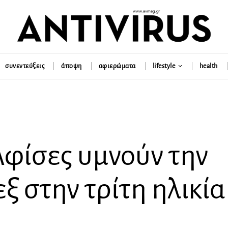
συνεντεύξεις
άποψη
αφιερώματα
lifestyle
health
Αφίσες υμνούν την
ξ στην τρίτη ηλικία