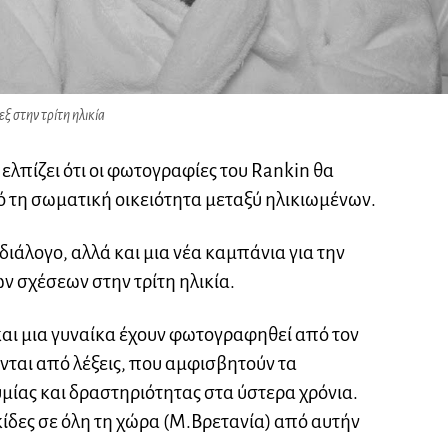
εξ στην τρίτη ηλικία
λπίζει ότι οι φωτογραφίες του Rankin θα
 τη σωματική οικειότητα μεταξύ ηλικιωμένων.
διάλογο, αλλά και μια νέα καμπάνια για την
ων σχέσεων στην τρίτη ηλικία.
και μια γυναίκα έχουν φωτογραφηθεί από τον
ονται από λέξεις, που αμφισβητούν τα
μίας και δραστηριότητας στα ύστερα χρόνια.
κίδες σε όλη τη χώρα (Μ.Βρετανία) από αυτήν