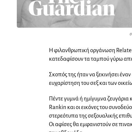
σ
Η φιλανθρωπική οργάνωση Relate ε
κατεδαφίσουν τα ταμπού γύρω από
Σκοπός της ήταν να ξεκινήσει έναν 
ευχαρίστηση του σεξ και των οικεί
Πέντε γυμνά ή ημίγυμνα ζευγάρια 
Rankin και οι εικόνες του συνοδεύ
στερεότυπα της σεξουαλικής επιθυ
Οι αφίσες θα εμφανιστούν σε πινα