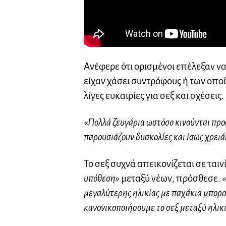
Ανέφερε ότι ορισμένοι επέλεξαν να
είχαν χάσει συντρόφους ή των οποί
λίγες ευκαιρίες για σεξ και σχέσεις.
«Πολλά ζευγάρια ωστόσο κινούνται προς
παρουσιάζουν δυσκολίες και ίσως χρειάζ
Το σεξ συχνά απεικονίζεται σε ται
υπόθεση»
μεταξύ νέων, πρόσθεσε.
«
μεγαλύτερης ηλικίας με παχάκια μπορο
κανονικοποιήσουμε το σεξ μεταξύ ηλι