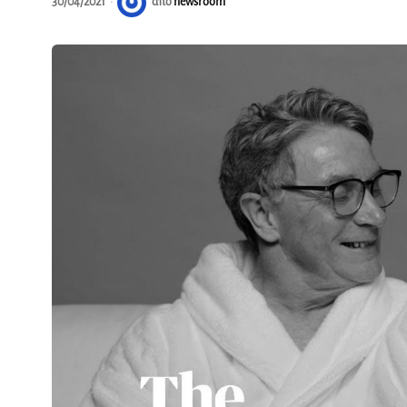
30/04/2021
από
newsroom