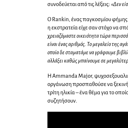
συνοδεύεται από τις λέξεις:
«Δεν είσ
Ο Rankin, ένας παγκοσμίου φήμης
η εκστρατεία είχε σαν στόχο να σπ
χρειαζόμαστε οικειότητα τώρα περισσό
είναι ένας αριθμός. Το μεγαλείο της αγ
οποία δε σταματάμε να γράφουμε βιβλία,
αλλάξει καθώς μπαίνουμε σε μεγαλύτερ
Η Ammanda Major, ψυχοσεξουαλική
οργάνωση προσπαθούσε να ξεκινήσει
τρίτη ηλικία – ένα θέμα για το οπ
συζητήσουν.