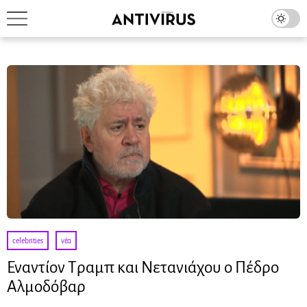
celebrities
·
νέα
Εναντίον Τραμπ και Νετανιάχου ο Πέδρο
Αλμοδόβαρ