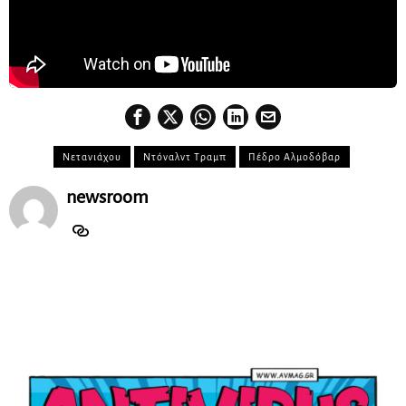
Νετανιάχου
Ντόναλντ Τραμπ
Πέδρο Αλμοδόβαρ
newsroom