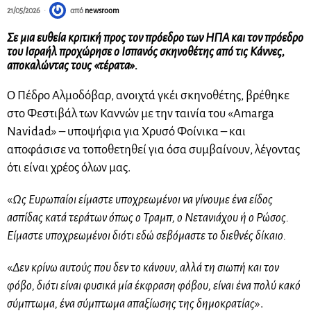
21/05/2026
από
newsroom
Σε μια ευθεία κριτική προς τον πρόεδρο των ΗΠΑ και τον πρόεδρο
του Ισραήλ προχώρησε ο Ισπανός σκηνοθέτης από τις Κάννες,
αποκαλώντας τους «τέρατα».
Ο Πέδρο Αλμοδόβαρ, ανοιχτά γκέι σκηνοθέτης, βρέθηκε
στο Φεστιβάλ των Καννών με την ταινία του «Amarga
Navidad» – υποψήφια για Χρυσό Φοίνικα – και
αποφάσισε να τοποθετηθεί για όσα συμβαίνουν, λέγοντας
ότι είναι χρέος όλων μας.
«
Ως Ευρωπαίοι είμαστε υποχρεωμένοι να γίνουμε ένα είδος
ασπίδας κατά τεράτων όπως ο Τραμπ, ο Νετανιάχου ή ο Ρώσος.
Είμαστε υποχρεωμένοι διότι εδώ σεβόμαστε το διεθνές δίκαιο.
«
Δεν κρίνω αυτούς που δεν το κάνουν, αλλά τη σιωπή και τον
φόβο, διότι είναι φυσικά μία έκφραση φόβου, είναι ένα πολύ κακό
σύμπτωμα, ένα σύμπτωμα απαξίωσης της δημοκρατίας
».