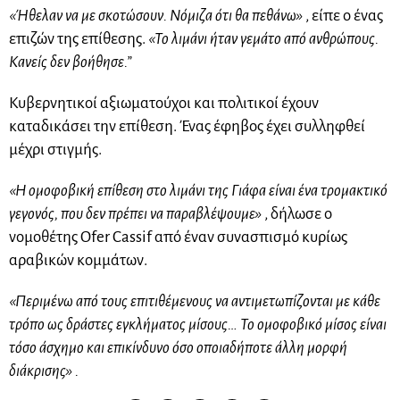
«Ήθελαν να με σκοτώσουν. Νόμιζα ότι θα πεθάνω»
, είπε ο ένας
επιζών της επίθεσης.
«Το λιμάνι ήταν γεμάτο από ανθρώπους.
Κανείς δεν βοήθησε.”
Κυβερνητικοί αξιωματούχοι και πολιτικοί έχουν
καταδικάσει την επίθεση. Ένας έφηβος έχει συλληφθεί
μέχρι στιγμής.
«Η
ομοφοβική
επίθεση στο λιμάνι της
Γιάφα
είναι ένα τρομακτικό
γεγονός, που δεν πρέπει να παραβλέψουμε»
, δήλωσε ο
νομοθέτης
Ofer
Cassif
από έναν συνασπισμό κυρίως
αραβικών κομμάτων.
«Περιμένω από τους επιτιθέμενους να αντιμετωπίζονται με κάθε
τρόπο ως δράστες εγκλήματος
μίσους…
Το
ομοφοβικό
μίσος είναι
τόσο άσχημο και επικίνδυνο όσο οποιαδήποτε άλλη μορφή
διάκρισης» .