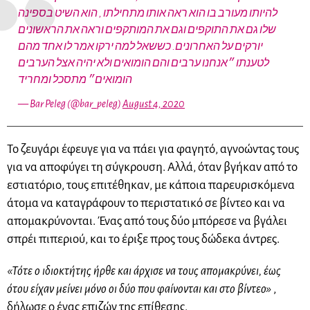
להיותו מעורב בו הוא ראה אותו מתחילתו , הוא השיט בספינה
שלו גם את התוקפים וגם את המותקפים וראה את הראשונים
יורקים על האחרונים. כששאל למה ירקו אמר לו אחד מהם
לטענתו ״אנחנו ערבים והם הומואים ולא יהיה אצל הערבים
הומואים״ מתסכל ומחריד
— Bar Peleg (@bar_peleg)
August 4, 2020
Το ζευγάρι έφευγε για να πάει για φαγητό, αγνοώντας τους
για να αποφύγει τη σύγκρουση. Αλλά, όταν βγήκαν από το
εστιατόριο, τους επιτέθηκαν, με κάποια παρευρισκόμενα
άτομα να καταγράφουν το περιστατικό σε βίντεο και να
απομακρύνονται. Ένας από τους δύο μπόρεσε να βγάλει
σπρέι πιπεριού, και το έριξε προς τους δώδεκα άντρες.
«Τότε ο ιδιοκτήτης ήρθε και άρχισε να τους απομακρύνει, έως
ότου είχαν μείνει μόνο οι δύο που φαίνονται και στο βίντεο»
,
δήλωσε ο ένας επιζών της επίθεσης.