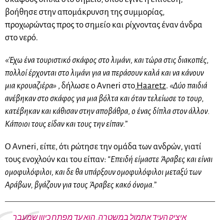
βοήθησε στην απομάκρυνση της συμμορίας,
προχωρώντας προς το σημείο και ρίχνοντας έναν άνδρα
στο νερό.
«Έχω ένα τουριστικό σκάφος στο λιμάνι, και τώρα στις διακοπές,
πολλοί έρχονται στο λιμάνι για να περάσουν καλά και να κάνουν
μια κρουαζιέρα»
, δήλωσε ο
Avneri
στο
Haaretz
.
«Δύο παιδιά
ανέβηκαν στο σκάφος για μια βόλτα και όταν τελείωσε το
τουρ
,
κατέβηκαν και κάθισαν στην αποβάθρα, ο ένας δίπλα στον άλλον.
Κάποιοι τους είδαν και τους την είπαν.”
Ο
Avneri,
είπε, ότι ρώτησε την ομάδα των ανδρών, γιατί
τους ενοχλούν και του είπαν:
“Επειδή είμαστε Άραβες και είναι
ομοφυλόφιλοι, και δε θα υπάρξουν ομοφυλόφιλοι μεταξύ των
Αράβων, βγάζουν για τους Άραβες κακό όνομα.”
איציק העיד אתמול במשטרה, הוא עד מפתח כיוון שמעבר