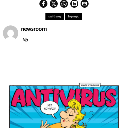
επίθεση
Ισραήλ
newsroom