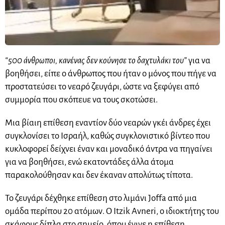
“500 άνθρωποι, κανένας δεν κούνησε το δαχτυλάκι του”
για να
βοηθήσει, είπε ο άνθρωπος που ήταν ο μόνος που πήγε να
προστατεύσει το νεαρό ζευγάρι, ώστε να ξεφύγει από
συμμορία που σκόπευε να τους σκοτώσει.
Μια βίαιη επίθεση εναντίον δύο νεαρών γκέι άνδρες έχει
συγκλονίσει το Ισραήλ, καθώς συγκλονιστικό βίντεο που
κυκλοφορεί δείχνει έναν και μοναδικό άντρα να πηγαίνει
για να βοηθήσει, ενώ εκατοντάδες άλλα άτομα
παρακολούθησαν και δεν έκαναν απολύτως τίποτα.
Το ζευγάρι δέχθηκε επίθεση στο λιμάνι
Joffa
από μια
ομάδα περίπου 20 ατόμων. Ο
Itzik
Avneri
, ο ιδιοκτήτης του
σκάφους δίπλα στο σημείο, όπου έγινε η επίθεση,