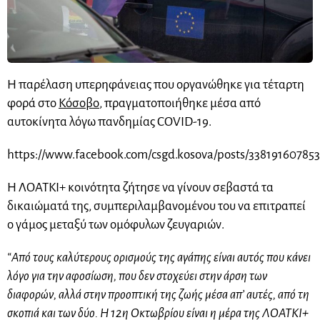
Η παρέλαση υπερηφάνειας που οργανώθηκε για τέταρτη
φορά στο
Κόσοβο
, πραγματοποιήθηκε μέσα από
αυτοκίνητα λόγω πανδημίας COVID-19.
https://www.facebook.com/csgd.kosova/posts/33819160785
Η ΛΟΑΤΚΙ+ κοινότητα ζήτησε να γίνουν σεβαστά τα
δικαιώματά της, συμπεριλαμβανομένου του να επιτραπεί
ο γάμος μεταξύ των ομόφυλων ζευγαριών.
“Από τους καλύτερους ορισμούς της αγάπης είναι αυτός που κάνει
λόγο για την αφοσίωση, που δεν στοχεύει στην άρση των
διαφορών, αλλά στην προοπτική της ζωής μέσα απ’ αυτές, από τη
σκοπιά και των δύο. Η 12η Οκτωβρίου είναι η μέρα της ΛΟΑΤΚΙ+