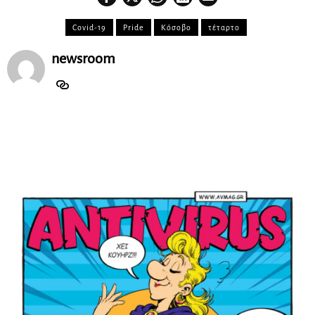
Covid-19
Pride
Κόσοβο
τέταρτο
newsroom