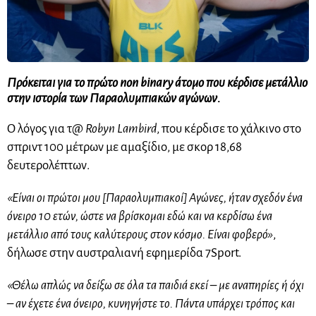
Πρόκειται για το πρώτο non binary άτομο που κέρδισε μετάλλιο
στην ιστορία των Παραολυμπιακών αγώνων.
Ο λόγος για τ@
Robyn Lambird
, που κέρδισε το χάλκινο στο
σπριντ 100 μέτρων με αμαξίδιο, με σκορ 18,68
δευτερολέπτων.
«Είναι οι πρώτοι μου [Παραολυμπιακοί] Αγώνες, ήταν σχεδόν ένα
όνειρο 10 ετών, ώστε να βρίσκομαι εδώ και να κερδίσω ένα
μετάλλιο από τους καλύτερους στον κόσμο. Είναι φοβερό»
,
δήλωσε στην αυστραλιανή εφημερίδα 7Sport.
«Θέλω απλώς να δείξω σε όλα τα παιδιά εκεί – με αναπηρίες ή όχι
– αν έχετε ένα όνειρο, κυνηγήστε το. Πάντα υπάρχει τρόπος και