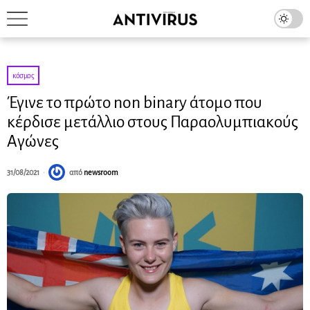
κόσμος
Έγινε το πρώτο non binary άτομο που
κέρδισε μετάλλιο στους Παραολυμπιακούς
Αγώνες
31/08/2021
από
newsroom