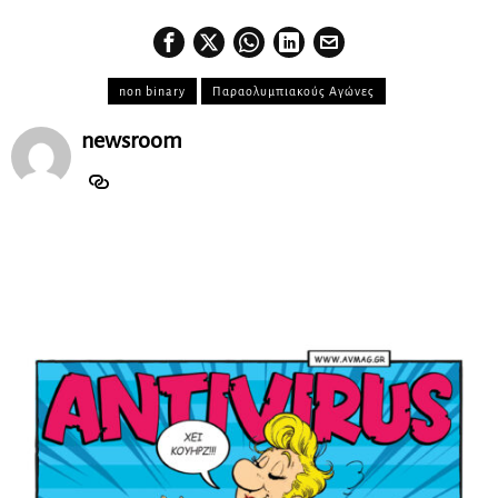
non binary
Παραολυμπιακούς Αγώνες
newsroom