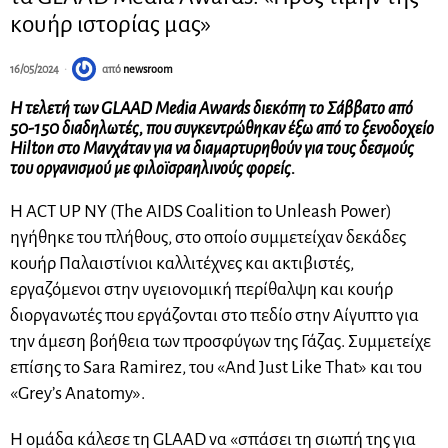
κουήρ ιστορίας μας»
16/05/2024
από
newsroom
Η τελετή των GLAAD Media Awards διεκόπη το Σάββατο από
50-150 διαδηλωτές, που συγκεντρώθηκαν έξω από το ξενοδοχείο
Hilton στο Μανχάταν για να διαμαρτυρηθούν για τους δεσμούς
του οργανισμού με φιλοϊσραηλινούς φορείς.
Η ACT UP NY (The AIDS Coalition to Unleash Power)
ηγήθηκε του πλήθους, στο οποίο συμμετείχαν δεκάδες
κουήρ Παλαιστίνιοι καλλιτέχνες και ακτιβιστές,
εργαζόμενοι στην υγειονομική περίθαλψη και κουήρ
διοργανωτές που εργάζονται στο πεδίο στην Αίγυπτο για
την άμεση βοήθεια των προσφύγων της Γάζας. Συμμετείχε
επίσης το Sara Ramirez, του «And Just Like That» και του
«Grey’s Anatomy».
Η ομάδα κάλεσε τη GLAAD να «σπάσει τη σιωπή της για