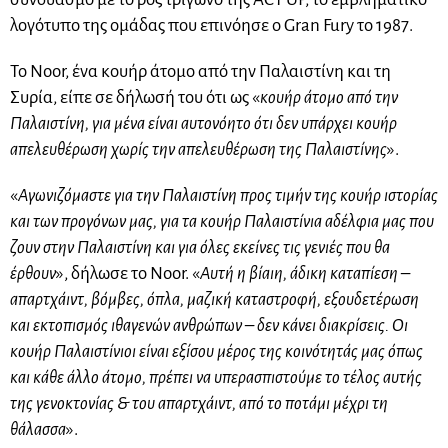
λογότυπο της ομάδας που επινόησε ο Gran Fury το 1987.
Το Noor, ένα κουήρ άτομο από την Παλαιστίνη και τη
Συρία, είπε σε δήλωσή του ότι ως «
κουήρ άτομο από την
Παλαιστίνη, για μένα είναι αυτονόητο ότι δεν υπάρχει κουήρ
απελευθέρωση χωρίς την απελευθέρωση της Παλαιστίνης
».
«
Αγωνιζόμαστε για την Παλαιστίνη προς τιμήν της κουήρ ιστορίας
και των προγόνων μας, για τα κουήρ Παλαιστίνια αδέλφια μας που
ζουν στην Παλαιστίνη και για όλες εκείνες τις γενιές που θα
έρθουν
», δήλωσε το Noor. «
Αυτή η βίαιη, άδικη καταπίεση –
απαρτχάιντ, βόμβες, όπλα, μαζική καταστροφή, εξουδετέρωση
και εκτοπισμός ιθαγενών ανθρώπων – δεν κάνει διακρίσεις. Οι
κουήρ Παλαιστίνιοι είναι εξίσου μέρος της κοινότητάς μας όπως
και κάθε άλλο άτομο, πρέπει να υπερασπιστούμε το τέλος αυτής
της γενοκτονίας & του απαρτχάιντ, από το ποτάμι μέχρι τη
θάλασσα
».