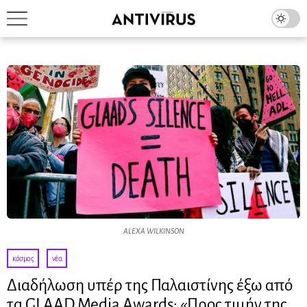
ALEXA WILKINSON
κόσμος
·
νέα
Διαδήλωση υπέρ της Παλαιστίνης έξω από
τα GLAAD Media Awards: «Προς τιμήν της