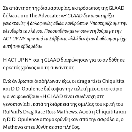
Σε απάντηση της διαμαρτυρίας, εκπρόσωπος της GLAAD
δήλωσε στο The Advocate: «
Η GLAAD δεν υποστηρίζει
γενοκτονίες ή δολοφονίες αθώων ανθρώπων. Υποστηρίζουμε την
ελευθερία του λόγου. Προσπαθήσαμε να συναντηθούμε με την
ACT UP NY πριν από το Σάββατο, αλλά δεν ήταν διαθέσιμοι μέχρι
αυτή την εβδομάδα
».
Η ACT UP NY και η GLAAD διαφώνησαν για το αν δόθηκε
αρκετός χρόνος για τη συνάντηση.
Ενώ άνθρωποι διαδήλωναν έξω, οι drag artists Chiquitita
και DiDi Opulence διέκοψαν την τελετή μέσα στο κτίριο
για να φωνάξουν «Η GLAAD είναι συνένοχη στη
γενοκτονία!», κατά τη διάρκεια της ομιλίας του κριτή του
RuPaul’s Drag Race Ross Mathews. Αφού η Chiquitita και
η DiDi Opulence απομακρύνθηκαν από την ασφάλεια, ο
Mathews απευθύνθηκε στο πλήθος.