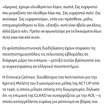
«
Αμερική, έχουμε ελευθερία του λόγου, σωστά; Σας ευχαριστώ
που μοιράζεστε τον ελεύθερο λόγο σας. Σας ευχαριστώ πολύ. Σας
ακούσαμε. Σας ευχαριστούμε
», είπε και πρόσθεσε, μόλις
απομακρύνθηκαν οι δύο, «
Εντάξει, αυτό είναι άβολο για όλους,
αλλά ξέρετε κάτι; Πρέπει να αγωνιστούμε για τα δικαιώματα όλων.
Αυτό είναι ένα από αυτά
».
Οι φιλοπαλαιστινιακές διαδηλώσεις έχουν σαρώσει τις
πανεπιστημιουπόλεις τις τελευταίες εβδομάδες σε
διάφορα μέρη του κόσμου – μεταξύ αυτών βρίσκονται και
οι συγκεντρώσεις σε ελληνικά πανεπιστήμια.
Η Emmaia Gelman, διευθύντρια του Ινστιτούτου για την
Κριτική Μελέτη του Σιωνισμού και μέλος της ACT UP από
το 1996, η οποία μίλησε επίσης στη διαμαρτυρία, δήλωσε
ότι «η επιμονή της GLAAD να συνεργάζεται με την ADL – η
οποία καταγγέλλεται ευρέως για ρατσισμό σε βάρος των