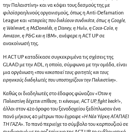
την Παλαιστίνη» και να κόψει τους δεσμούς της με
φιλοϊσραηλινούς οργανισμούς, όπως η Anti-Defamation
League και «
εταιρείες που διαλύουν συνδικάτα, όπως η Google,
η Walmart, η McDonalds, η Disney, η Hulu, η Coca-Cola, η
Amazon, η P&G και η IBM
», ανέφερε η ACT UP σε
ανακοίνωσή της.
Η ACT UP καταδίκασε συγκεκριμένα τις σχέσεις της
GLAAD με την ADL, η οποία, σύμφωνα με την ομάδα, είναι
μια οργάνωση «
που κακοποιεί τους φοιτητές και τους
ειρηνικούς διαδηλωτές που υποστηρίζουν την Παλαιστίνη
».
Καθώς οι διαδηλωτές στο έδαφος φώναζαν «
Όταν η
Παλαιστίνη δέχεται επίθεση, τι κάνουμε; ACT UP, fight back!
»,
άλλοι στον 42ο όροφο του ξενοδοχείου ξεδίπλωσαν ένα
πανό μήκους 40 μέτρων που έγραφε «
Η Νέα Υόρκη ΑΓΑΠΑΕΙ
ΤΗ ΓΑΖΑ
». Το πανό περιείχε το σύμβολο του καρπουζιού σε
συνδυασμό με το ροζ τρίγωνο της ACT UP, το εμβληματικό