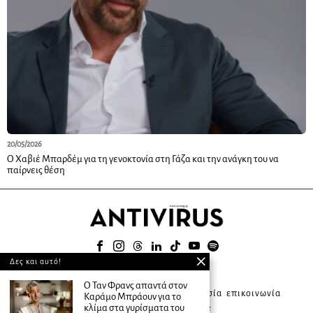
20/05/2026
Ο Χαβιέ Μπαρδέμ για τη γενοκτονία στη Γάζα και την ανάγκη του να
παίρνεις θέση
Δες και αυτό!
© 2025
Ο Ταν Φρανς απαντά στον
about ANTIVIRUS
συνδρομητική υπηρεσία
επικοινωνία
Καράμο Μπράουν για το
κλίμα στα γυρίσματα του
διαφήμιση
terms of use