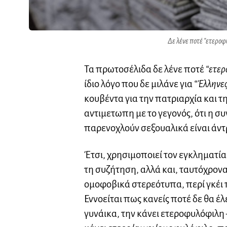
Δε λένε ποτέ "ετεροφ
Τα πρωτοσέλιδα δε λένε ποτέ
“ετερ
ίδιο λόγο που δε μιλάνε για
“Έλληνες
κουβέντα για την πατριαρχία και τ
αντιμετωπη με το γεγονός, ότι η σ
παρενοχλούν σεξουαλικά είναι άντ
Έτσι, χρησιμοποιεί τον εγκληματία
τη συζήτηση, αλλά και, ταυτόχρον
ομοφοβικά στερεότυπα, περί γκέι
Εννοείται πως κανείς ποτέ δε θα έλ
γυνάικα, την κάνει ετεροφυλόφιλη 