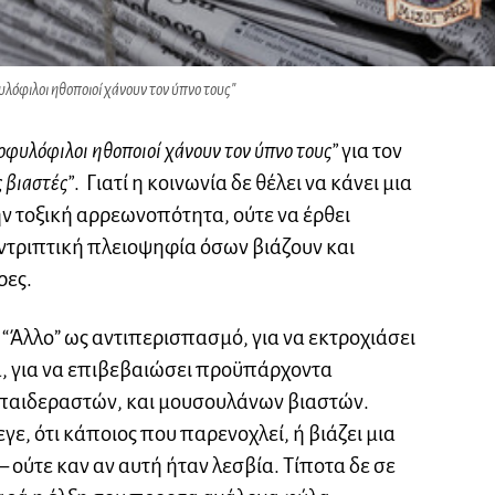
υλόφιλοι ηθοποιοί χάνουν τον ύπνο τους"
οφυλόφιλοι ηθοποιοί χάνουν τον ύπνο τους”
για τον
 βιαστές”
. Γιατί η κοινωνία δε θέλει να κάνει μια
ην τοξική αρρεωνοπότητα, ούτε να έρθει
υντριπτική πλειοψηφία όσων βιάζουν και
ρες.
 “Άλλο” ως αντιπερισπασμό, για να εκτροχιάσει
α, για να επιβεβαιώσει προϋπάρχοντα
 παιδεραστών, και μουσουλάνων βιαστών.
εγε, ότι κάποιος που παρενοχλεί, ή βιάζει μια
– ούτε καν αν αυτή ήταν λεσβία. Τίποτα δε σε