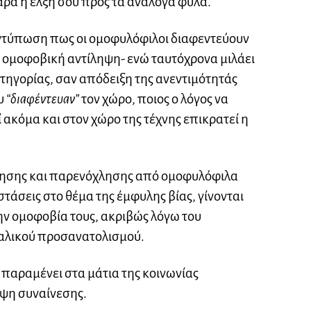
ρά η έλξη σου προς τα ανάλογα φύλα.
 εντύπωση πως οι ομοφυλόφιλοι διαφεντεύουν
ή ομοφοβική αντίληψη- ενώ ταυτόχρονα μιλάει
τηγορίας, σαν απόδειξη της ανεντιμότητάς
ου
“διαφέντευαν”
τον χώρο, ποιος ο λόγος να
ακόμα και στον χώρο της τέχνης επικρατεί η
ίησης και παρενόχλησης από ομοφυλόφιλα
στάσεις στο θέμα της έμφυλης βίας, γίνονται
ην ομοφοβία τους, ακριβώς λόγω του
αλικού προσανατολισμού.
 παραμένει στα μάτια της κοινωνίας
ιψη συναίνεσης.