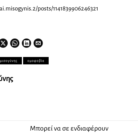
ai.misogynis.2/posts/1141839906246321
 μισογύνης
ομοφοβία
ύνης
Μπορεί να σε ενδιαφέρουν