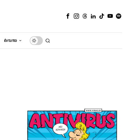
έντυπο