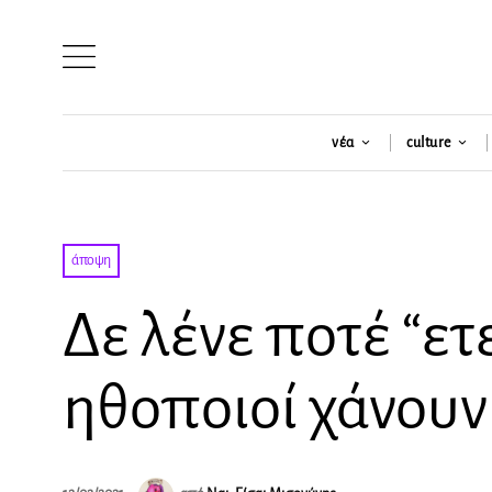
νέα
culture
άποψη
Δε λένε ποτέ “ε
ηθοποιοί χάνουν 