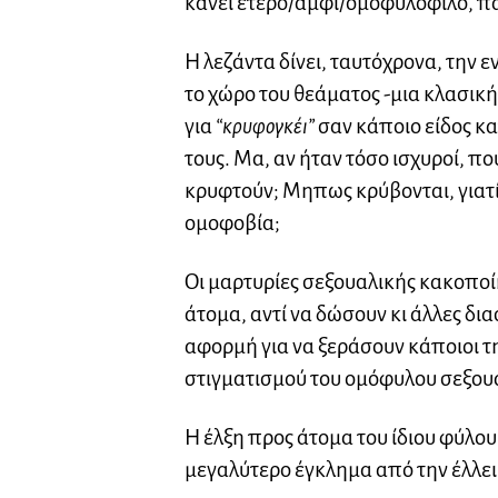
κάνει ετερο/αμφι/ομοφυλόφιλο, πα
Η λεζάντα δίνει, ταυτόχρονα, την
το χώρο του θεάματος -μια κλασικ
για
“κρυφογκέι”
σαν κάποιο είδος κα
τους. Μα, αν ήταν τόσο ισχυροί, π
κρυφτούν; Μηπως κρύβονται, γιατί 
ομοφοβία;
Οι μαρτυρίες σεξουαλικής κακοπο
άτομα, αντί να δώσουν κι άλλες δια
αφορμή για να ξεράσουν κάποιοι τ
στιγματισμού του ομόφυλου σεξου
Η έλξη προς άτομα του ίδιου φύλου
μεγαλύτερο έγκλημα από την έλλε