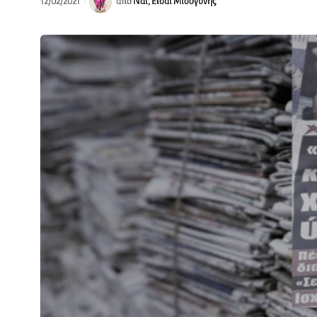
12/02/2021
από
Ναι, Είσαι Μισογύνης