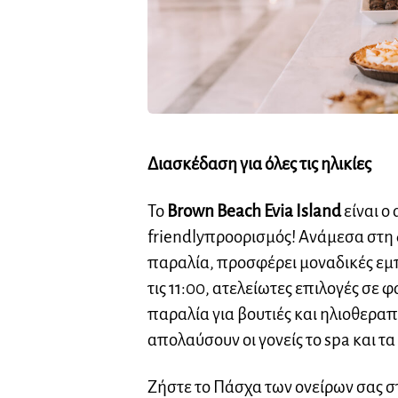
Διασκέδαση για όλες τις ηλικίες
To
Brown Beach Evia Island
είναι ο 
friendly
προορισμός! Ανάμεσα στη δ
παραλία, προσφέρει μοναδικές εμπ
τις 11:00, ατελείωτες επιλογές σε 
παραλία για βουτιές και ηλιοθεραπ
απολαύσουν οι γονείς το spa και τ
Ζήστε το Πάσχα των ονείρων σας στ