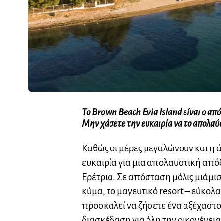
Το Brown Beach Evia Island είναι ο από
Μην χάσετε την ευκαιρία να το απολαύ
Καθώς οι μέρες μεγαλώνουν και η ά
ευκαιρία για μια απολαυστική απ
Ερέτρια. Σε απόσταση μόλις μιάμι
κύμα, το μαγευτικό resort – εύκολ
προσκαλεί να ζήσετε ένα αξέχαστο
διασκέδαση για όλη την οικογένει