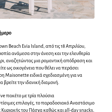
ήμερο
wn Beach Evia Island, από τις 18 Απριλίου,
οπία ανάμεσα στην άνεση και την ελευθερία
γάρι, αναζητώντας μια ρομαντική απόδραση και
ίτε ως οικογένεια που θέλει να περάσει
ρη Maisonette ειδικά σχεδιασμένη για να
α βρείτε την ιδανική διαμονή.
sive πακέτο με τρία πλούσια
στίσιμες επιλογές, το παραδοσιακό Αναστάσιμο
ς Κυριακής του Πάσχα καθώς και all-day snacks,