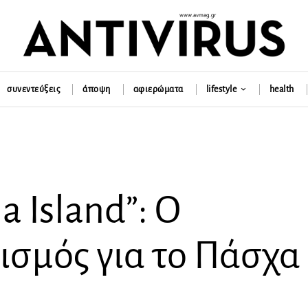
συνεντεύξεις
άποψη
αφιερώματα
lifestyle
health
a Island”: O
σμός για το Πάσχα