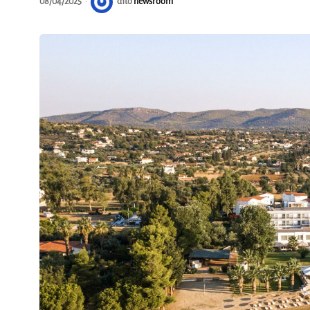
08/04/2025
από
newsroom