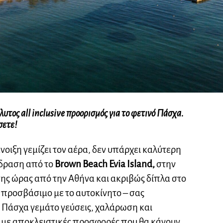
λυτος all inclusive προορισμός για το φετινό Πάσχα.
σετε!
νοιξη γεμίζει τον αέρα, δεν υπάρχει καλύτερη
όδραση από το
Brown Beach Evia Island,
στην
σης ώρας από την Αθήνα και ακριβώς δίπλα στο
α προσβάσιμο με το αυτοκίνητο – σας
 Πάσχα γεμάτο γεύσεις, χαλάρωση και
α με αποκλειστικές προσφορές που θα κάνουν