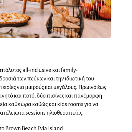
απόλυτος all-inclusive και family-
ροσιά των πεύκων και την ιδιωτική του
ειρίες για μικρούς και μεγάλους: Πρωινό έως
φαγητό και ποτό, δύο πισίνες και πανέμορφη
εία κάθε ώρα καθώς και kids rooms για να
α ατέλειωτα sessions ηλιοθεραπείας.
ο Brown Beach Evia Island!