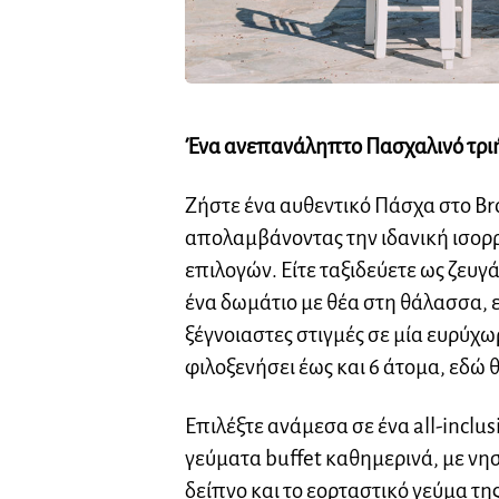
Ένα ανεπανάληπτο Πασχαλινό τρι
Ζήστε ένα αυθεντικό Πάσχα στο Bro
απολαμβάνοντας την ιδανική ισορρ
επιλογών. Είτε ταξιδεύετε ως ζευ
ένα δωμάτιο με θέα στη θάλασσα, ε
ξέγνοιαστες στιγμές σε μία ευρύχω
φιλοξενήσει έως και 6 άτομα, εδώ θ
Επιλέξτε ανάμεσα σε ένα all-inclu
γεύματα buffet καθημερινά, με νη
δείπνο και το εορταστικό γεύμα τη