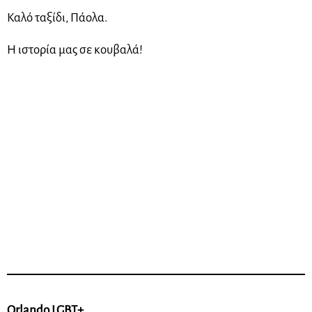
Καλό ταξίδι, Πάολα.
Η ιστορία μας σε κουβαλά!
Orlando LGBT+