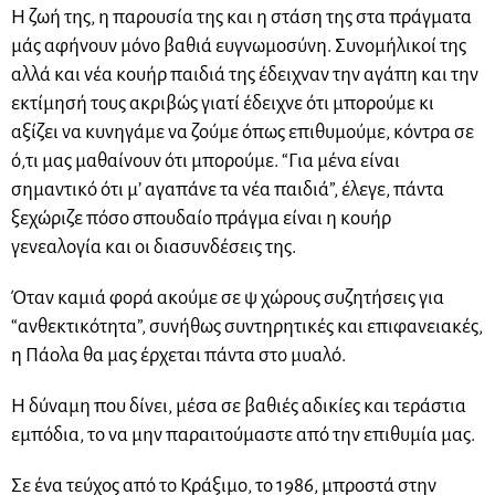
Η ζωή της, η παρουσία της και η στάση της στα πράγματα
μάς αφήνουν μόνο βαθιά ευγνωμοσύνη. Συνομήλικοί της
αλλά και νέα κουήρ παιδιά της έδειχναν την αγάπη και την
εκτίμησή τους ακριβώς γιατί έδειχνε ότι μπορούμε κι
αξίζει να κυνηγάμε να ζούμε όπως επιθυμούμε, κόντρα σε
ό,τι μας μαθαίνουν ότι μπορούμε. “Για μένα είναι
σημαντικό ότι μ’ αγαπάνε τα νέα παιδιά”, έλεγε, πάντα
ξεχώριζε πόσο σπουδαίο πράγμα είναι η κουήρ
γενεαλογία και οι διασυνδέσεις της.
Όταν καμιά φορά ακούμε σε ψ χώρους συζητήσεις για
“ανθεκτικότητα”, συνήθως συντηρητικές και επιφανειακές,
η Πάολα θα μας έρχεται πάντα στο μυαλό.
Η δύναμη που δίνει, μέσα σε βαθιές αδικίες και τεράστια
εμπόδια, το να μην παραιτούμαστε από την επιθυμία μας.
Σε ένα τεύχος από το Κράξιμο, το 1986, μπροστά στην