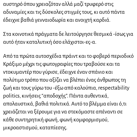
αυστηρό όπου χρειαζόταν αλλά μαζί τρυφερό στις
αδυναμίες και τις δύσκολες στιγμές τους, κι αυτό πάντα
έδειχνε βαθιά γενναιοδωρία και ανοιχτή καρδιά.
Στα κοινοτικά πράγματα δε λειτούργησε θεσμικά -ίσως για
αυτό ήταν καταλυτική όσο ελάχιστοι-ες-α.
Από τα πρώτα αυτοσχέδια πράιντ και το φοβερό περιοδικό
Κράξιμο μέχρι τις φωτογραφίες που τραβούσε και τα
ντοκυμαντέρ που γύρισε, έδειχνε έναν σπάνιο και
πολύτιμο τρόπο που αξίζει να βλέπει ένας άνθρωπος τη
ζωή και τους γύρω του -έξω από καλούπια, respectability
politics, κινήσεις “αποδοχής”. Πάντα αυθεντικά,
απολαυστικά, βαθιά πολιτικά. Αυτό το βλέμμα είναι ό,τι
χρειάζεται να ξέρουμε για να στεκόμαστε απέναντι σε
κάθε συντηρητική φωνή, φωνή κομφορμισμού,
μικροαστισμού, καταπίεσης.