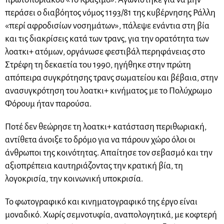
περάσει ο διαβόητος νόμος 1193/81 της κυβέρνησης Ράλλη
«περί αφροδισίων νοσημάτων», πάλεψε ενάντια στη βία
και τις διακρίσεις κατά των τρανς, για την ορατότητα των
λοατκι+ ατόμων, οργάνωσε φεστιβάλ περηφάνειας στο
Στρέφη τη δεκαετία του 1990, ηγήθηκε στην πρώτη
απόπειρα συγκρότησης τρανς σωματείου και βέβαια, στην
ανασυγκρότηση του λοατκι+ κινήματος με το Πολύχρωμο
Φόρουμ ήταν παρούσα.
Ποτέ δεν θεώρησε τη λοατκι+ κατάσταση περιθωριακή,
αντίθετα άνοιξε το δρόμο για να πάρουν χώρο όλοι οι
άνθρωποι της κοινότητας. Απαίτησε τον σεβασμό και την
αξιοπρέπεια καυτηριάζοντας την κρατική βία, τη
λογοκρισία, την κοινωνική υποκρισία.
Το φωτογραφικό και κινηματογραφικό της έργο είναι
μοναδικό. Χωρίς σεμνοτυφία, αναπολογητικά, με κοφτερή