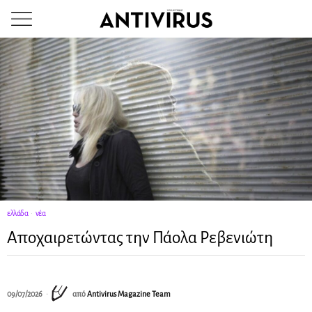
ελλάδα
·
νέα
Αποχαιρετώντας την Πάολα Ρεβενιώτη
09/07/2026
από
Antivirus Magazine Team