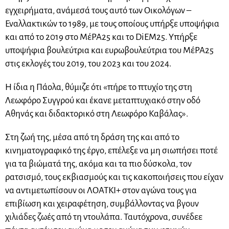
εγχειρήματα, ανάμεσά τους αυτό των Οικολόγων –
Εναλλακτικών το 1989, με τους οποίους υπήρξε υποψήφια
και από το 2019 στο ΜέΡΑ25 και το DiEM25. Υπήρξε
υποψήφια βουλεύτρια και ευρωβουλεύτρια του ΜέΡΑ25
στις εκλογές του 2019, του 2023 και του 2024.
H ίδια η Πάολα, θύμιζε ότι «πήρε το πτυχίο της στη
Λεωφόρο Συγγρού και έκανε μεταπτυχιακό στην οδό
Αθηνάς και διδακτορικό στη Λεωφόρο Καβάλας».
Στη ζωή της, μέσα από τη δράση της και από το
κινηματογραφικό της έργο, επέλεξε να μη σιωπήσει ποτέ
για τα βιώματά της, ακόμα και τα πιο δύσκολα, τον
ρατσισμό, τους εκβιασμούς και τις κακοποιήσεις που είχαν
να αντιμετωπίσουν οι ΛΟΑΤΚΙ+ στον αγώνα τους για
επιβίωση και χειραφέτηση, συμβάλλοντας να βγουν
χιλιάδες ζωές από τη ντουλάπα. Ταυτόχρονα, συνέδεε