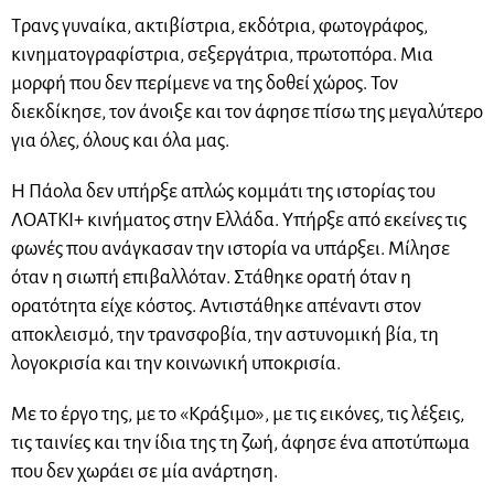
Τρανς γυναίκα, ακτιβίστρια, εκδότρια, φωτογράφος,
κινηματογραφίστρια, σεξεργάτρια, πρωτοπόρα. Μια
μορφή που δεν περίμενε να της δοθεί χώρος. Τον
διεκδίκησε, τον άνοιξε και τον άφησε πίσω της μεγαλύτερο
για όλες, όλους και όλα μας.
Η Πάολα δεν υπήρξε απλώς κομμάτι της ιστορίας του
ΛΟΑΤΚΙ+ κινήματος στην Ελλάδα. Υπήρξε από εκείνες τις
φωνές που ανάγκασαν την ιστορία να υπάρξει. Μίλησε
όταν η σιωπή επιβαλλόταν. Στάθηκε ορατή όταν η
ορατότητα είχε κόστος. Αντιστάθηκε απέναντι στον
αποκλεισμό, την τρανσφοβία, την αστυνομική βία, τη
λογοκρισία και την κοινωνική υποκρισία.
Με το έργο της, με το «Κράξιμο», με τις εικόνες, τις λέξεις,
τις ταινίες και την ίδια της τη ζωή, άφησε ένα αποτύπωμα
που δεν χωράει σε μία ανάρτηση.