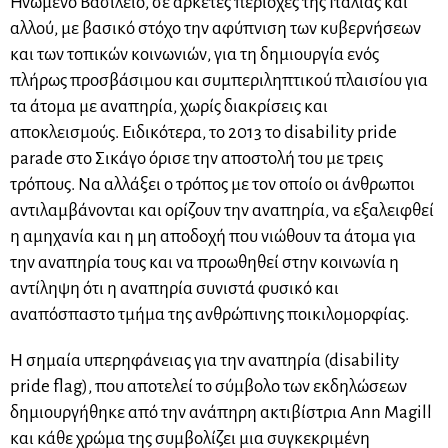
Ηνωμένο Βασίλειο, σε αρκετές περιοχές της Ιταλίας και
αλλού, με βασικό στόχο την αφύπνιση των κυβερνήσεων
και των τοπικών κοινωνιών, για τη δημιουργία ενός
πλήρως προσβάσιμου και συμπεριληπτικού πλαισίου για
τα άτομα με αναπηρία, χωρίς διακρίσεις και
αποκλεισμούς. Ειδικότερα, το 2013 το disability pride
parade στο Σικάγο όρισε την αποστολή του με τρεις
τρόπους. Να αλλάξει ο τρόπος με τον οποίο οι άνθρωποι
αντιλαμβάνονται και ορίζουν την αναπηρία, να εξαλειφθεί
η αμηχανία και η μη αποδοχή που νιώθουν τα άτομα για
την αναπηρία τους και να προωθηθεί στην κοινωνία η
αντίληψη ότι η αναπηρία συνιστά φυσικό και
αναπόσπαστο τμήμα της ανθρώπινης ποικιλομορφίας.
Η σημαία υπερηφάνειας για την αναπηρία (disability
pride flag), που αποτελεί το σύμβολο των εκδηλώσεων
δημιουργήθηκε από την ανάπηρη ακτιβίστρια Ann Magill
και κάθε χρώμα της συμβολίζει μια συγκεκριμένη