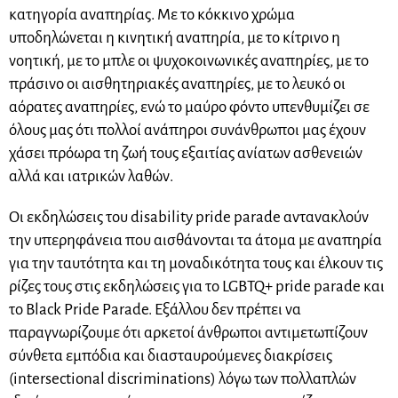
κατηγορία αναπηρίας. Με το κόκκινο χρώμα
υποδηλώνεται η κινητική αναπηρία, με το κίτρινο η
νοητική, με το μπλε οι ψυχοκοινωνικές αναπηρίες, με το
πράσινο οι αισθητηριακές αναπηρίες, με το λευκό οι
αόρατες αναπηρίες, ενώ το μαύρο φόντο υπενθυμίζει σε
όλους μας ότι πολλοί ανάπηροι συνάνθρωποι μας έχουν
χάσει πρόωρα τη ζωή τους εξαιτίας ανίατων ασθενειών
αλλά και ιατρικών λαθών.
Οι εκδηλώσεις του disability pride parade αντανακλούν
την υπερηφάνεια που αισθάνονται τα άτομα με αναπηρία
για την ταυτότητα και τη μοναδικότητα τους και έλκουν τις
ρίζες τους στις εκδηλώσεις για το LGBTQ+ pride parade και
το Black Pride Parade. Εξάλλου δεν πρέπει να
παραγνωρίζουμε ότι αρκετοί άνθρωποι αντιμετωπίζουν
σύνθετα εμπόδια και διασταυρούμενες διακρίσεις
(intersectional discriminations) λόγω των πολλαπλών