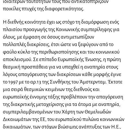
ιδιαίτερων ταυτοτήτων τους που αντικατοπτρίζουν
ποικίλες πτυχές της διαφορετικότητας.
Η διεθνής κοινότητα έχει ως στόχο τη διαμόρφωση ενός
πλαισίου προαγωγής της Κοινωνικής συμπερίληψης για
όλους, με έμφαση σε όσους αντιμετωπίζουν
πολλαπλές διακρίσεις, έτσι ώστε να ξεφύγουν από το
φαύλο κύκλο της περιθωριοποίησης και του κοινωνικού
αποκλεισμού. Σε επίπεδο Ευρωπαϊκής Ένωσης, η πρώτη
θεσμική προσπάθεια για να υπαχθεί η αναπηρία στους
λόγους απαγόρευσης των διακρίσεων κάθε μορφής έγινε
το 1997 με το αρ.13 της Συνθήκης του Άμστερνταμ. Έκτοτε
μια σειρά θεσμικών κειμένων της διεθνούς και
ευρωπαϊκής έννομης τάξης προβλέπουν την απαγόρευση
της διακριτικής μεταχείρισης για τα άτομα με αναπηρία,
συμπεριλαμβανομένων του Χάρτη των Θεμελιωδών
Δικαιωμάτων της ΕΕ, του ευρωπαϊκού πυλώνα κοινωνικών
δικαιωμάτων, των στόχων βιώσιμης ανάπτυξης των Η.Ε.,