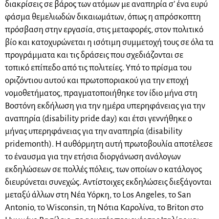
διακρίσεις σε βάρος των ατόμων με αναπηρία σ’ ένα ευρύ
φάσμα θεμελιωδών δικαιωμάτων, όπως η απρόσκοπτη
πρόσβαση στην εργασία, στις μεταφορές, στον πολιτικό
βίο και κατοχυρώνεται η ισότιμη συμμετοχή τους σε όλα τα
προγράμματα και τις δράσεις που σχεδιάζονται σε
τοπικό επίπεδο από τις πολιτείες. Υπό το πρίσμα του
οριζόντιου αυτού και πρωτοποριακού για την εποχή
νομοθετήματος, πραγματοποιήθηκε τον ίδιο μήνα στη
Βοστόνη εκδήλωση για την ημέρα υπερηφάνειας για την
αναπηρία (disability pride day) και έτσι γεννήθηκε ο
μήνας υπερηφάνειας για την αναπηρία (disability
pridemonth). Η αυθόρμητη αυτή πρωτοβουλία αποτέλεσε
το έναυσμα για την ετήσια διοργάνωση ανάλογων
εκδηλώσεων σε πολλές πόλεις, των οποίων ο κατάλογος
διευρύνεται συνεχώς. Αντίστοιχες εκδηλώσεις διεξάγονται
μεταξύ άλλων στη Νέα Υόρκη, το Los Angeles, το San
Antonio, το Wisconsin, τη Νότια Καρολίνα, το Briton στο