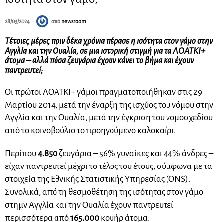
28/03/2024
από
newsroom
Τέτοιες μέρες πριν δέκα χρόνια πέρασε η ισότητα στον γάμο στην
Αγγλία και την Ουαλία, σε μια ιστορική στιγμή για τα ΛΟΑΤΚΙ+
άτομα – αλλά πόσα ζευγάρια έχουν κάνει το βήμα και έχουν
παντρευτεί;
Οι πρώτοι ΛΟΑΤΚΙ+ γάμοι πραγματοποιήθηκαν στις 29
Μαρτίου 2014, μετά την έναρξη της ισχύος του νόμου στην
Αγγλία και την Ουαλία, μετά την έγκριση του νομοσχεδίου
από το κοινοβούλιο το προηγούμενο καλοκαίρι.
Περίπου
4.850
ζευγάρια – 56% γυναίκες και 44% άνδρες –
είχαν παντρευτεί μέχρι το τέλος του έτους, σύμφωνα με τα
στοιχεία της Εθνικής Στατιστικής Υπηρεσίας (ONS).
Συνολικά, από τη θεσμοθέτηση της ισότητας στον γάμο
στημν Αγγλία και την Ουαλία έχουν παντρευτεί
περισσότερα από
165.000
κουήρ άτομα.