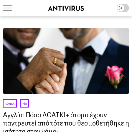
κόσμος
·
νέα
Αγγλία: Πόσα ΛΟΑΤΚΙ+ άτομα έχουν
παντρευτεί από τότε που θεσμοθετήθηκε η
ισότητα στον γάμο;