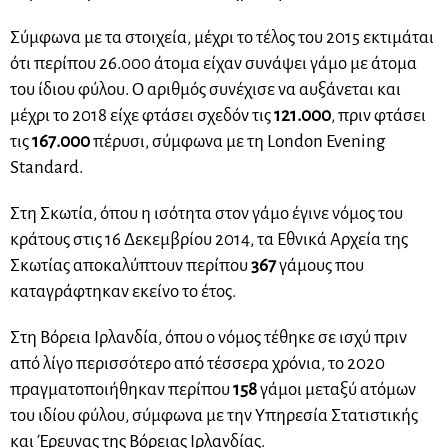
Σύμφωνα με τα στοιχεία, μέχρι το τέλος του 2015 εκτιμάται
ότι περίπου 26.000 άτομα είχαν συνάψει γάμο με άτομα
του ίδιου φύλου. Ο αριθμός συνέχισε να αυξάνεται και
μέχρι το 2018 είχε φτάσει σχεδόν τις
121.000
, πριν φτάσει
τις
167.000
πέρυσι, σύμφωνα με τη London Evening
Standard.
Στη Σκωτία, όπου η ισότητα στον γάμο έγινε νόμος του
κράτους στις 16 Δεκεμβρίου 2014, τα Εθνικά Αρχεία της
Σκωτίας αποκαλύπτουν περίπου
367
γάμους που
καταγράφτηκαν εκείνο το έτος.
Στη Βόρεια Ιρλανδία, όπου ο νόμος τέθηκε σε ισχύ πριν
από λίγο περισσότερο από τέσσερα χρόνια, το 2020
πραγματοποιήθηκαν περίπου
158
γάμοι μεταξύ ατόμων
του ιδίου φύλου, σύμφωνα με την Υπηρεσία Στατιστικής
και Έρευνας της Βόρειας Ιρλανδίας.