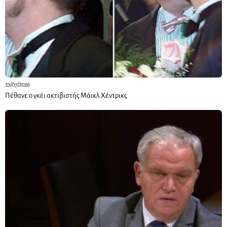
23/07/2026
Πέθανε ο γκέι ακτιβιστής Μάικλ Χέντρικς