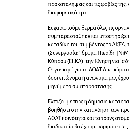
προκαταλήψεις και τις φοβίες της, ν
διαφορετικότητα.
Ευχαριστούμε θερμά όλες τις οργα
συμπαραστάθηκε και υποστήριξε τι
καταδίκη του συμβάντος το ΑΚΕΛ, 
(Συνεργασία: Ίδρυμα Πιερίδη [NiMA
Κύπρου (ΕΙ.ΚΑ), την Κίνηση για Ισό
Οργανισμό για τα ΛΟΑΤ Δικαιώματα 
όσοι επώνυμα ή ανώνυμα μας έχουν 
μηνύματα συμπαράστασης.
Ελπίζουμε πως η δημόσια κατακρ
βοηθήσει στην κατανόηση των πρ
ΛΟΑΤ κοινότητα και τα τρανς άτομ
διαδικασία θα έχουμε ωριμάσει ως