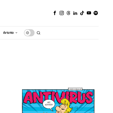
έντυπο