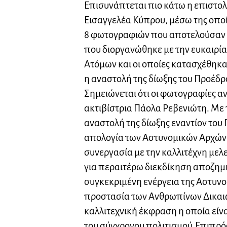
Επισυνάπτεται πιο κάτω η επιστολ
Εισαγγελέα Κύπρου, μέσω της οπο
8 φωτογραφιών που αποτελούσαν 
που διοργανώθηκε με την ευκαιρί
Ατόμων και οι οποίες κατασχέθηκα
η αναστολή της δίωξης του Προέδρ
Σημειώνεται ότι οι φωτογραφίες α
ακτιβίστρια Πάολα Ρεβενιώτη. Με
αναστολή της δίωξης εναντίον του
απολογία των Αστυνομικών Αρχών 
συνεργασία με την καλλιτέχνη μελετ
για περαιτέρω διεκδίκηση αποζη
συγκεκριμένη ενέργεια της Αστυνομ
προστασία των Ανθρωπίνων Δικαιω
καλλιτεχνική έκφραση η οποία είν
του σύγχρονου πολιτισμού.Επιπρόσ