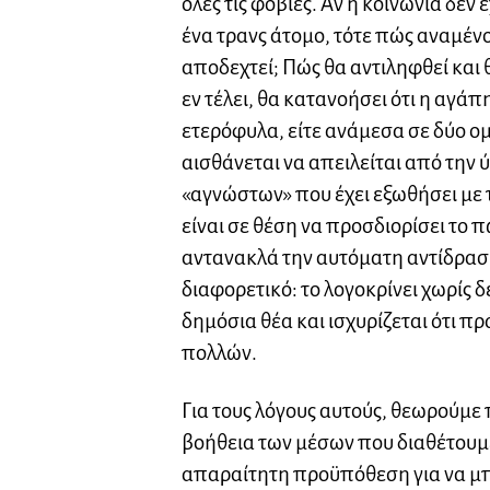
όλες τις φοβίες. Αν η κοινωνία δεν 
ένα τρανς άτομο, τότε πώς αναμένου
αποδεχτεί; Πώς θα αντιληφθεί και
εν τέλει, θα κατανοήσει ότι η αγάπη
ετερόφυλα, είτε ανάμεσα σε δύο ο
αισθάνεται να απειλείται από την
«αγνώστων» που έχει εξωθήσει με τ
είναι σε θέση να προσδιορίσει το π
αντανακλά την αυτόματη αντίδραση
διαφορετικό: το λογοκρίνει χωρίς 
δημόσια θέα και ισχυρίζεται ότι πρ
πολλών.
Για τους λόγους αυτούς, θεωρούμε
βοήθεια των μέσων που διαθέτουμε 
απαραίτητη προϋπόθεση για να μπο