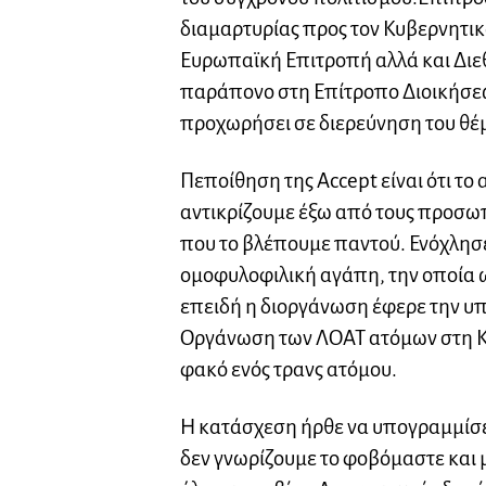
διαμαρτυρίας προς τον Κυβερνητι
Ευρωπαϊκή Επιτροπή αλλά και Διε
παράπονο στη Επίτροπο Διοικήσεω
προχωρήσει σε διερεύνηση του θέ
Πεποίθηση της Accept είναι ότι το 
αντικρίζουμε έξω από τους προσωπ
που το βλέπουμε παντού. Ενόχλησε
ομοφυλοφιλική αγάπη, την οποία ω
επειδή η διοργάνωση έφερε την υπ
Οργάνωση των ΛΟΑΤ ατόμων στη Κύ
φακό ενός τρανς ατόμου.
Η κατάσχεση ήρθε να υπογραμμίσει
δεν γνωρίζουμε το φοβόμαστε και μ