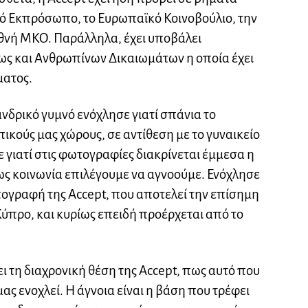
κό Εκπρόσωπο, το Ευρωπαϊκό Κοινοβούλιο, την
θνή ΜΚΟ. Παράλληλα, έχει υποβάλει
ς και Ανθρωπίνων Δικαιωμάτων η οποία έχει
ματος.
ανδρικό γυμνό ενόχλησε γιατί σπάνια το
ικούς μας χώρους, σε αντίθεση με το γυναικείο
 γιατί στις φωτογραφίες διακρίνεται έμμεσα η
ς κοινωνία επιλέγουμε να αγνοούμε. Ενόχλησε
ογραφή της Accept, που αποτελεί την επίσημη
προ, και κυρίως επειδή προέρχεται από το
 τη διαχρονική θέση της Accept, πως αυτό που
ας ενοχλεί. Η άγνοια είναι η βάση που τρέφει