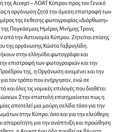
ή της Accept – ΛΟΑΤ Κύπρου προς τον Γενικ
ό
ίας η οργάνωση ζητά την άμεση επιστροφή των
μέρος της έκθεσης φωτογραφίας «Διόρθωση»
α της Παγκόσμιας Ημέρας Μνήμης Τρανς
ν από την Αστυνομία Κύπρου. Ζητείται επίσης
ου της οργάνωσης Κώστα Γαβριηλίδη.
νήκουν στην ελληνίδα φωτογράφο και
 την επιστροφή των φωτογραφιών και την
 Προέδρου της, η Οργάνωση αναμένει και την
για τον τρόπο που ενήργησαν, ενώ σε
ά και όλες τις νομικές επιλογές που διαθέτει
μιώσεων.
Στην επιστολή επισημαίνεται πως η
ίας αποτελεί μια μαύρη σελίδα τόσο για την
μάτων στην Κύπρο, όσο και για την ελεύθερη
αι απαραίτητη για την ανάπτυξη και προώθηση
θετα, η Accept έχει ήδη προβεί σε βήματα