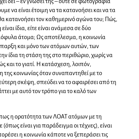
έχει δει – εν γνώσει της – ούτε σε φωτογραφία
με να είναι έτοιμη να τα κατανοήσει και να τα
 θα κατανοήσει τον καθημερινό αγώνα του; Πώς,
 είναι ίδια, είτε είναι ανάμεσα σε δύο
μόφυλα άτομα; Ως αποτέλεσμα, η κοινωνία
 ύπαρξη και μόνο των ατόμων αυτών, των
ην ίδια τη στάση της στο περιθώριο, χωρίς να
ώς και το γιατί. Η κατάσχεση, λοιπόν,
 της κοινωνίας όταν συναπαντηθεί με το
δεύτερη σκέψη, σπεύδει να το αφαιρέσει από τη
άττει με αυτό τον τρόπο για το καλό των
 πως η ορατότητα των ΛΟΑΤ ατόμων με τη
(όπως είναι για παράδειγμα οι τέχνες), είναι
ρέσει η κοινωνία κάποτε να ξεπεράσει τις