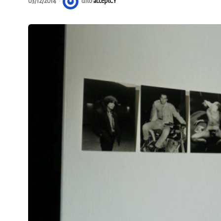
03/12/2014
από
acceptCY