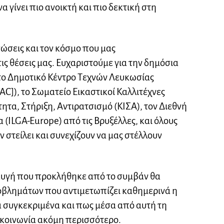
α γίνει πιο ανοικτή και πιο δεκτική στη
νώσεις και τον κόσμο που μας
ς θέσεις μας. Ευχαριστούμε για την δημόσια
το Δημοτικό Κέντρο Τεχνών Λευκωσίας
C]), το Σωματείο Εικαστικοί Καλλιτέχνες
τητα, Στήριξη, Αντιρατσισμό (ΚΙΣΑ), τον Διεθνή
(ILGA-Europe) από τις Βρυξέλλες, και όλους
στείλει και συνεχίζουν να μας στέλλουν
αυγή που προκλήθηκε από το συμβάν θα
οβλημάτων που αντιμετωπίζει καθημερινά η
α συγκεκριμένα και πως μέσα από αυτή τη
 κοινωνία ακόμη περισσότερο.