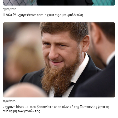
05/06/2020
Η Λίλι Ρέινχαρτ έκανε coming out ως αμφιφυλόφιλη
22/01/2020
22χρονη bisexual που βασανίστηκε σε κλινική της Τσετσενίας ζητά τη
σύλληψη των γονιών της