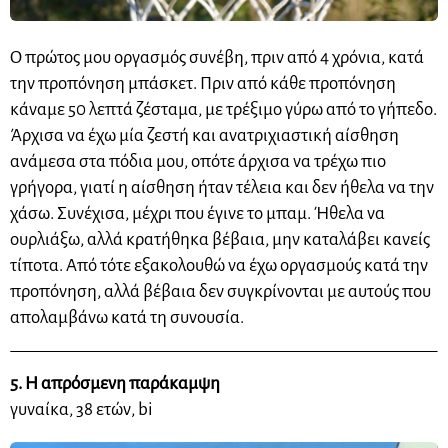
Ο πρώτος μου οργασμός συνέβη, πριν από 4 χρόνια, κατά
την προπόνηση μπάσκετ. Πριν από κάθε προπόνηση
κάναμε 50 λεπτά ζέσταμα, με τρέξιμο γύρω από το γήπεδο.
Άρχισα να έχω μία ζεστή και ανατριχιαστική αίσθηση
ανάμεσα στα πόδια μου, οπότε άρχισα να τρέχω πιο
γρήγορα, γιατί η αίσθηση ήταν τέλεια και δεν ήθελα να την
χάσω. Συνέχισα, μέχρι που έγινε το μπαμ. Ήθελα να
ουρλιάξω, αλλά κρατήθηκα βέβαια, μην καταλάβει κανείς
τίποτα. Από τότε εξακολουθώ να έχω οργασμούς κατά την
προπόνηση, αλλά βέβαια δεν συγκρίνονται με αυτούς που
απολαμβάνω κατά τη συνουσία.
5. Η απρόσμενη παράκαμψη
γυναίκα, 38 ετών, bi