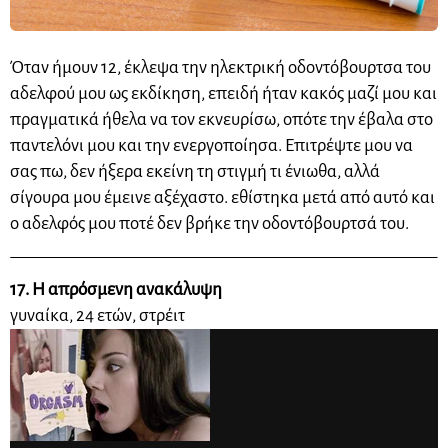
Όταν ήμουν 12, έκλεψα την ηλεκτρική οδοντόβουρτσα του
αδελφού μου ως εκδίκηση, επειδή ήταν κακός μαζί μου και
πραγματικά ήθελα να τον εκνευρίσω, οπότε την έβαλα στο
παντελόνι μου και την ενεργοποίησα. Επιτρέψτε μου να
σας πω, δεν ήξερα εκείνη τη στιγμή τι ένιωθα, αλλά
σίγουρα μου έμεινε αξέχαστο. εθίστηκα μετά από αυτό και
ο αδελφός μου ποτέ δεν βρήκε την οδοντόβουρτσά του.
17. Η απρόσμενη ανακάλυψη
γυναίκα, 24 ετών, στρέιτ