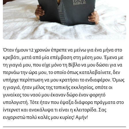
Όταν ήμουν 12 χρονών έπρεπε να μείνω για ένα μήνα στο
κρεβάτι, μετά από μία επέμβαση στη μέση μου. Έμενα με
τη γιαγιά μου, που είχε μόνο τη Βίβλο να μου δώσει για να
περνάω την ώρα μου, το οποίο όπως καταλαβαίνετε, δεν
υπήρχε περίπτωση να μου κρατήσει το ενδιαφέρον. Όμως
η γιαγιά, ήταν μέλος της τοπικής εκκλησίας, οπότε οι
γυναίκες του ναού μου έκαναν δώρο έναν φορητό
υπολογιστή. Τότε ήταν που έψαξα διάφορα πράγματα στο
ίντερνετ και ανακάλυψα τι είναι η κλειτορίδα. Σας
ευχαριστώ πολύ καλές μου κυρίες! Αμήν!