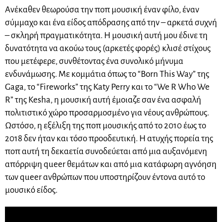
Ανέκαθεν θεωρούσα την ποπ μουσική έναν φίλο, έναν
σύμμαχο και ένα είδος απόδρασης από την – αρκετά συχνή
– σκληρή πραγματικότητα. Η μουσική αυτή μου έδινε τη
δυνατότητα να ακούω τους (αρκετές φορές) κλισέ στίχους
που μετέφερε, συνθέτοντας ένα συνολικό μήνυμα
ενδυνάμωσης. Με κομμάτια όπως το “Born This Way” της
Gaga, το “Fireworks” της Katy Perry και το “We R Who We
R” της Kesha, η μουσική αυτή έμοιαζε σαν ένα ασφαλή
πολιτιστικό χώρο προσαρμοσμένο για νέους ανθρώπους.
Ωστόσο, η εξέλιξη της ποπ μουσικής από το 2010 έως το
2018 δεν ήταν και τόσο προοδευτική. Η ατυχής πορεία της
ποπ αυτή τη δεκαετία συνοδεύεται από μια αυξανόμενη
απόρριψη queer θεμάτων και από μια κατάφωρη αγνόηση
των queer ανθρώπων που υποστηρίζουν έντονα αυτό το
μουσικό είδος.