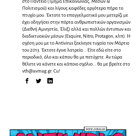
στο Πάντειο (Τμήμα Επικοινωνίας, Μέσων &
Πολιτισμού) και λίγους καφέδες αργότερα πήρα το
πτυχίο μου. Έκτοτε το επαγγελματικό μου μετερίζι με
έχει οδηγήσει στην πόρτα ανθρωπιστικών οργανισμών
(Διεθνή Αμνηστία, Έλιξ) αλλά και πολλών έντυπων και
διαδικτυακών μέσων (Esquire, Nitro, Protagon, κλπ). Η
σχέση μου με το Antivirus ξεκίνησε τυχαία τον Μάρτιο
του 2013. Έκτοτε έγινε λατρεία... Είτε εδώ είτε στο
περιοδικό, όλο και κάπου θα με πετύχετε. Αν τώρα
θέλετε να κάνετε και κάποιο σχόλιο... θα με βρείτε στο
vth@avmag.gr
. Cu!