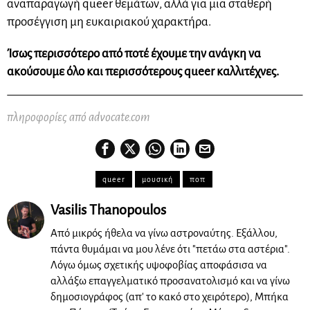
αναπαραγωγή queer θεμάτων, αλλά για μια σταθερή
προσέγγιση μη ευκαιριακού χαρακτήρα.
Ίσως περισσότερο από ποτέ έχουμε την ανάγκη να
ακούσουμε όλο και περισσότερους queer καλλιτέχνες.
πληροφορίες από advocate.com
queer
μουσική
ποπ
Vasilis Thanopoulos
Από μικρός ήθελα να γίνω αστροναύτης. Εξάλλου,
πάντα θυμάμαι να μου λένε ότι "πετάω στα αστέρια".
Λόγω όμως σχετικής υψοφοβίας αποφάσισα να
αλλάξω επαγγελματικό προσανατολισμό και να γίνω
δημοσιογράφος (απ' το κακό στο χειρότερο), Μπήκα