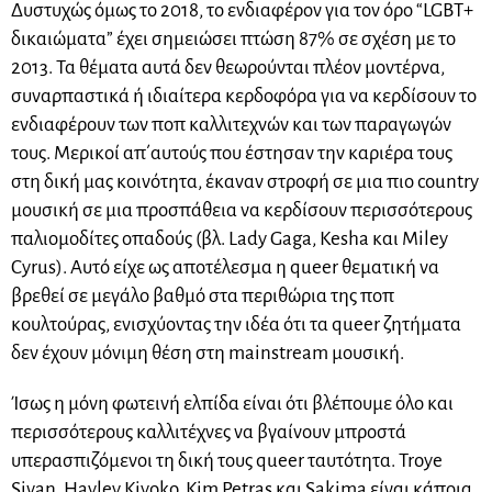
Δυστυχώς όμως το 2018, το ενδιαφέρον για τον όρο “LGBT+
δικαιώματα” έχει σημειώσει πτώση 87% σε σχέση με το
2013. Τα θέματα αυτά δεν θεωρούνται πλέον μοντέρνα,
συναρπαστικά ή ιδιαίτερα κερδοφόρα για να κερδίσουν το
ενδιαφέρουν των ποπ καλλιτεχνών και των παραγωγών
τους. Μερικοί απ΄αυτούς που έστησαν την καριέρα τους
στη δική μας κοινότητα, έκαναν στροφή σε μια πιο country
μουσική σε μια προσπάθεια να κερδίσουν περισσότερους
παλιομοδίτες οπαδούς (βλ. Lady Gaga, Kesha και Miley
Cyrus). Αυτό είχε ως αποτέλεσμα η queer θεματική να
βρεθεί σε μεγάλο βαθμό στα περιθώρια της ποπ
κουλτούρας, ενισχύοντας την ιδέα ότι τα queer ζητήματα
δεν έχουν μόνιμη θέση στη mainstream μουσική.
Ίσως η μόνη φωτεινή ελπίδα είναι ότι βλέπουμε όλο και
περισσότερους καλλιτέχνες να βγαίνουν μπροστά
υπερασπιζόμενοι τη δική τους queer ταυτότητα. Troye
Sivan, Hayley Kiyoko, Kim Petras και Sakima είναι κάποια