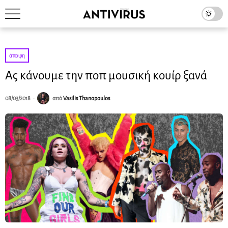
άποψη
Ας κάνουμε την ποπ μουσική κουίρ ξανά
08/03/2018
από
Vasilis Thanopoulos