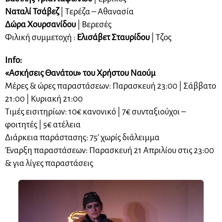
Ναταλί Τσάβεζ
| Τερέζα – Αθανασία
Δώρα Χουρσανίδου
| Βερεσές
Φιλική συμμετοχή :
Ελισάβετ Σταυρίδου
| Τζος
Info:
«Ασκήσεις Θανάτου» του Χρήστου Ναούμ
Μέρες & ώρες παραστάσεων: Παρασκευή 23:00 | Σάββατο
21:00 | Κυριακή 21:00
Τιμές εισιτηρίων: 10€ κανονικό | 7€ συνταξιούχοι –
φοιτητές | 5€ ατέλεια
Διάρκεια παράστασης: 75’ χωρίς διάλειμμα
Έναρξη παραστάσεων: Παρασκευή 21 Απριλίου στις 23:00
& για λίγες παραστάσεις