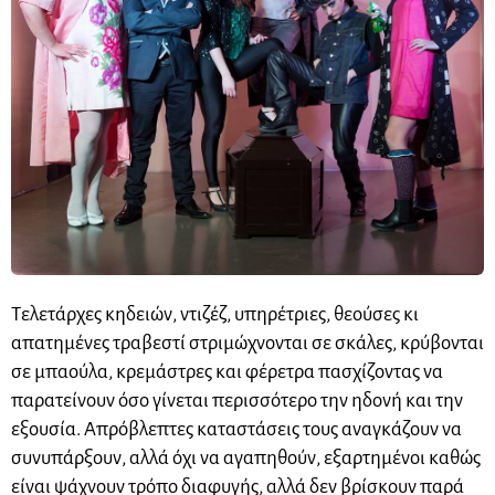
Τελετάρχες κηδειών, ντιζέζ, υπηρέτριες, θεούσες κι
απατημένες τραβεστί στριμώχνονται σε σκάλες, κρύβονται
σε μπαούλα, κρεμάστρες και φέρετρα πασχίζοντας να
παρατείνουν όσο γίνεται περισσότερο την ηδονή και την
εξουσία. Απρόβλεπτες καταστάσεις τους αναγκάζουν να
συνυπάρξουν, αλλά όχι να αγαπηθούν, εξαρτημένοι καθώς
είναι ψάχνουν τρόπο διαφυγής, αλλά δεν βρίσκουν παρά