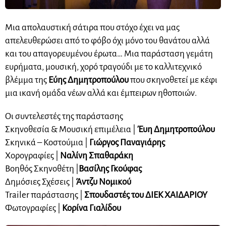
Μια απολαυστική σάτιρα που στόχο έχει να μας
απελευθερώσει από το φόβο όχι μόνο του θανάτου αλλά
και του απαγορευμένου έρωτα… Μια παράσταση γεμάτη
ευρήματα, μουσική, χορό τραγούδι με το καλλιτεχνικό
βλέμμα της
Εύης Δημητροπούλου
που σκηνοθετεί με κέφι
μια ικανή ομάδα νέων αλλά και έμπειρων ηθοποιών.
Οι συντελεστές της παράστασης
Σκηνοθεσία & Μουσική επιμέλεια |
Έυη Δημητροπούλου
Σκηνικά – Κοστούμια |
Γιώργος Παναγιάρης
Χορογραφίες |
Ναλίνη Σπαθαράκη
Βοηθός Σκηνοθέτη |
Βασίλης Γκούφας
Δημόσιες Σχέσεις |
Άντζυ Νομικού
Trailer παράστασης |
Σπουδαστές του ΔΙΕΚ ΧΑΙΔΑΡΙΟΥ
Φωτογραφίες |
Κορίνα Γιαλίδου