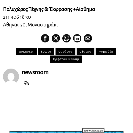
Πολυχώρος Τέχνης & Έκφρασης +Αίσθημα
211 406 18 30
Αθηνάς 30, Μοναστηράκι
ασκήσεις
έρωτα
θανάτου
θέατρο
κωμωδία
Χρήστου Ναούμ
newsroom