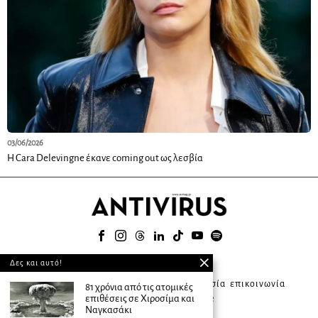
03/06/2026
Η Cara Delevingne έκανε coming out ως λεσβία
© 2025
Δες και αυτό!
about ANTIVIRUS
συνδρομητική υπηρεσία
επικοινωνία
81 χρόνια από τις ατομικές
επιθέσεις σε Χιροσίμα και
διαφήμιση
terms of use
Ναγκασάκι