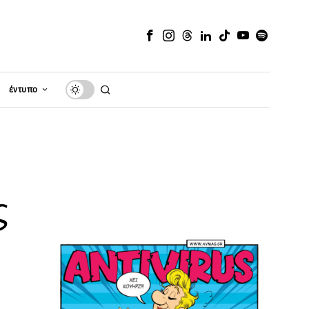
έντυπο
ς