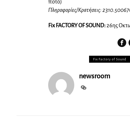
ποτό)
Πληροφορίες/Κρατήσεις: 2310.50067
Fix FACTORY OF SOUND:
26ης Οκτω
Fix Factory of Sound
newsroom