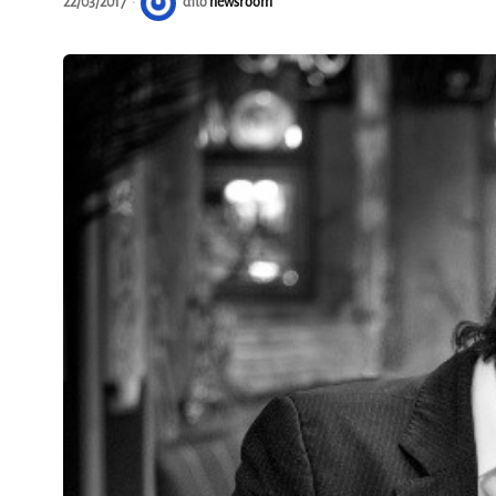
22/03/2017
από
newsroom