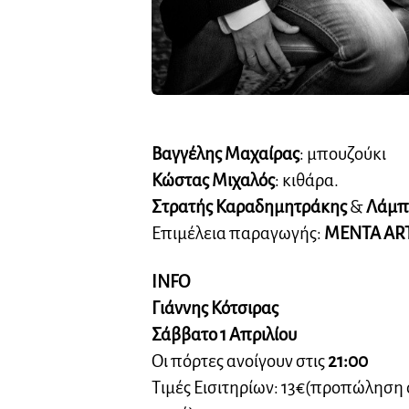
Βαγγέλης Μαχαίρας
: μπουζούκι
Κώστας Μιχαλός
: κιθάρα.
Στρατής Καραδημητράκης
&
Λάμπ
Επιμέλεια παραγωγής:
ΜENTA AR
INFO
Γιάννης Κότσιρας
Σάββατο 1 Απριλίου
Οι πόρτες ανοίγουν στις
21:00
Τιμές Εισιτηρίων: 13€(προπώληση ο