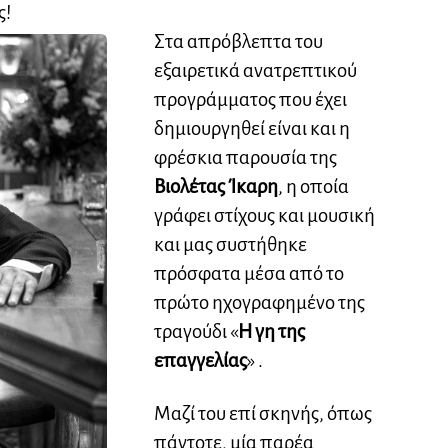
ς!
Στα απρόβλεπτα του
εξαιρετικά ανατρεπτικού
προγράμματος που έχει
δημιουργηθεί είναι και η
φρέσκια παρουσία της
Βιολέτας Ίκαρη
, η οποία
γράφει στίχους και μουσική
και μας συστήθηκε
πρόσφατα μέσα από το
πρώτο ηχογραφημένο της
τραγούδι «
Η γη της
επαγγελίας
» .
Μαζί του επί σκηνής, όπως
πάντοτε, μία παρέα