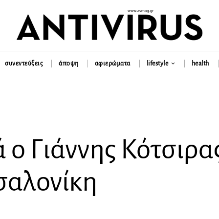
συνεντεύξεις
άποψη
αφιερώματα
lifestyle
health
 ο Γιάννης Κότσιρα
σαλονίκη