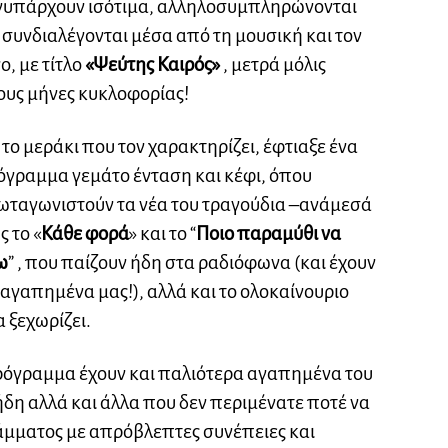
νυπάρχουν ισότιμα, αλληλοσυμπληρώνονται
 συνδιαλέγονται μέσα από τη μουσική και τον
ο, με τίτλο
«Ψεύτης Καιρός»
, μετρά μόλις
ους μήνες κυκλοφορίας!
το μεράκι που τον χαρακτηρίζει, έφτιαξε ένα
όγραμμα γεμάτο ένταση και κέφι, όπου
ωταγωνιστούν τα νέα του τραγούδια –ανάμεσά
ς το «
Κάθε φορά
» και το “
Ποιο παραμύθι να
ω
” , που παίζουν ήδη στα ραδιόφωνα (και έχουν
 αγαπημένα μας!), αλλά και το ολοκαίνουριο
α ξεχωρίζει.
πρόγραμμα έχουν και παλιότερα αγαπημένα του
ήδη αλλά και άλλα που δεν περιμένατε ποτέ να
άμματος με απρόβλεπτες συνέπειες και