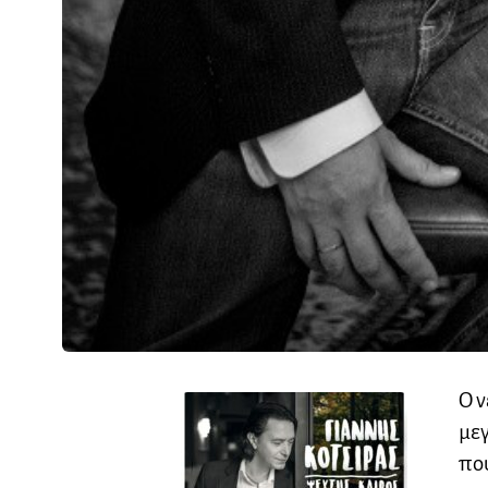
Ο ν
με
που