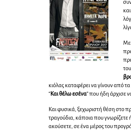
συ
και
λόγ
λίγ
Με 
πρ
πρ
του
βρ
κιόλας καταφέρει να γίνουν από τα
“
Και θέλω εσένα
” που ήδη άρχισε ν
Και φυσικά, ξεχωριστή θέση στο 
τραγούδια, κάποια που γνωρίζετε 
ακούσετε, σε ένα μέρος του προγρ