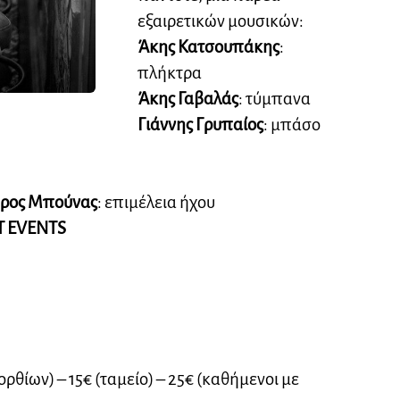
εξαιρετικών μουσικών:
Άκης Κατσουπάκης
:
πλήκτρα
Άκης Γαβαλάς
: τύμπανα
Γιάννης Γρυπαίος
: μπάσο
ρος Μπούνας
: επιμέλεια ήχου
T EVENTS
ρθίων) – 15€ (ταμείο) – 25€ (καθήμενοι με