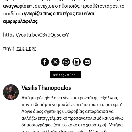
αναγνωρίσει
», συνέχισε ο ηθοποιός, προσθέτοντας ότι το
παιδί του
γνωρίζει πως ο πατέρας του είναι
αμφιφυλόφιλος
.
https://youtu.be/CB30QqsexxY
πηγή:
zappit.gr
Φώτης Σπύρου
Vasilis Thanopoulos
Από μικρός ήθελα να γίνω αστροναύτης. Εξάλλου,
πάντα θυμάμαι να μου λένε ότι "πετάω στα αστέρια".
Λόγω όμως σχετικής υψοφοβίας αποφάσισα να
αλλάξω επαγγελματικό προσανατολισμό και να γίνω
δημοσιογράφος (απ' το κακό στο χειρότερο), Μπήκα
στο Πάντειο (Τμήμα Επικοινωνίας, Μέσων &