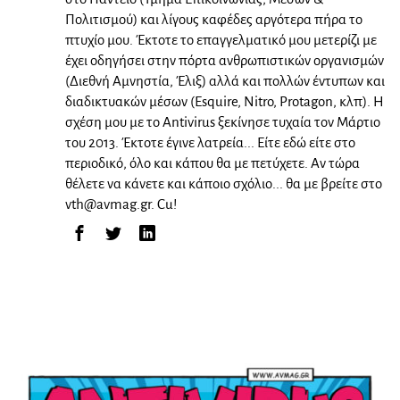
Πολιτισμού) και λίγους καφέδες αργότερα πήρα το
πτυχίο μου. Έκτοτε το επαγγελματικό μου μετερίζι με
έχει οδηγήσει στην πόρτα ανθρωπιστικών οργανισμών
(Διεθνή Αμνηστία, Έλιξ) αλλά και πολλών έντυπων και
διαδικτυακών μέσων (Esquire, Nitro, Protagon, κλπ). Η
σχέση μου με το Antivirus ξεκίνησε τυχαία τον Μάρτιο
του 2013. Έκτοτε έγινε λατρεία... Είτε εδώ είτε στο
περιοδικό, όλο και κάπου θα με πετύχετε. Αν τώρα
θέλετε να κάνετε και κάποιο σχόλιο... θα με βρείτε στο
vth@avmag.gr
. Cu!