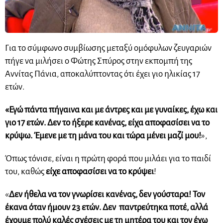
Για το σύμφωνο συμβίωσης μεταξύ ομόφυλων ζευγαριών
πήγε να μιλήσει ο Φώτης Σπύρος στην εκπομπή της
Αννίτας Πάνια, αποκαλύπτοντας ότι έχει γιο ηλικίας 17
ετών.
«Εγώ πάντα πήγαινα και με άντρες και με γυναίκες, έχω και
γιο 17 ετών. Δεν το ήξερε κανένας, είχα αποφασίσει να το
κρύψω. Έμενε με τη μάνα του και τώρα μένει μαζί μου!
»,
Όπως τόνισε, είναι η πρώτη φορά που μιλάει για το παιδί
του, καθώς
είχε αποφασίσει να το κρύψει
!
«
Δεν ήθελα να τον γνωρίσει κανένας, δεν γούσταρα! Τον
έκανα όταν ήμουν 23 ετών. Δεν παντρεύτηκα ποτέ, αλλά
έχουμε πολύ καλές σχέσεις με τη μητέρα του και τον έχω