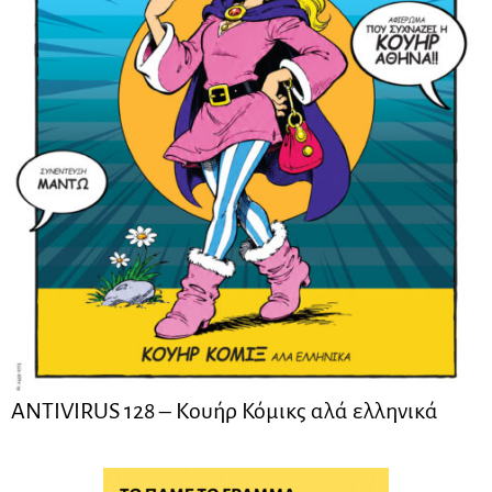
ANTIVIRUS 128 – Kουήρ Κόμικς αλά ελληνικά