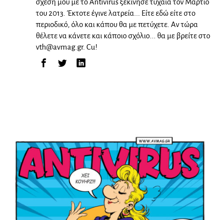
σχέση μου με το Antivirus ξεκίνησε τυχαία τον Μάρτιο
του 2013. Έκτοτε έγινε λατρεία... Είτε εδώ είτε στο
περιοδικό, όλο και κάπου θα με πετύχετε. Αν τώρα
θέλετε να κάνετε και κάποιο σχόλιο... θα με βρείτε στο
vth@avmag.gr
. Cu!