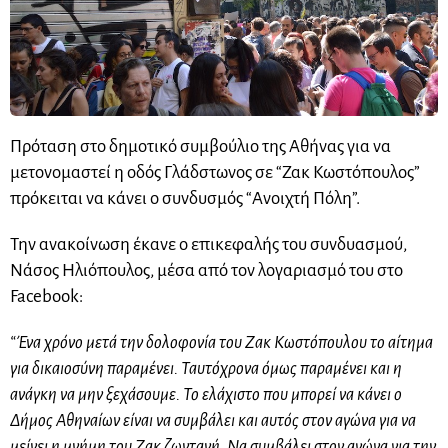
Πρόταση στο δημοτικό συμβούλιο της Αθήνας για να
μετονομαστεί η οδός Γλάδστωνος σε “Ζακ Κωστόπουλος”
πρόκειται να κάνει ο συνδυσμός “Ανοιχτή Πόλη”.
Την ανακοίνωση έκανε ο επικεφαλής του συνδυασμού,
Νάσος Ηλιόπουλος, μέσα από τον λογαριασμό του στο
Facebook:
“Ένα χρόνο μετά την δολοφονία του Ζακ Κωστόπουλου το αίτημα
για δικαιοσύνη παραμένει. Ταυτόχρονα όμως παραμένει και η
ανάγκη να μην ξεχάσουμε. Το ελάχιστο που μπορεί να κάνει ο
Δήμος Αθηναίων είναι να συμβάλει και αυτός στον αγώνα για να
μείνει η μνήμη του Ζακ ζωντανή. Να συμβάλει στον αγώνα για την