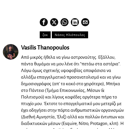
ζακ
Νάσος Ηλιόπουλος
Vasilis Thanopoulos
Από μικρός ήθελα να γίνω αστροναύτης. Εξάλλου,
πάντα θυμάμαι να μου λένε ότι "πετάω στα αστέρια".
Λόγω όμως σχετικής υψοφοβίας αποφάσισα να
αλλάξω επαγγελματικό προσανατολισμό και να γίνω
δημοσιογράφος (απ' το κακό στο χειρότερο), Μπήκα
στο Πάντειο (Τμήμα Επικοινωνίας, Μέσων &
Πολιτισμού) και λίγους καφέδες αργότερα πήρα το
πτυχίο μου. Έκτοτε το επαγγελματικό μου μετερίζι με
έχει οδηγήσει στην πόρτα ανθρωπιστικών οργανισμών
(Διεθνή Αμνηστία, Έλιξ) αλλά και πολλών έντυπων και
διαδικτυακών μέσων (Esquire, Nitro, Protagon, κλπ). Η