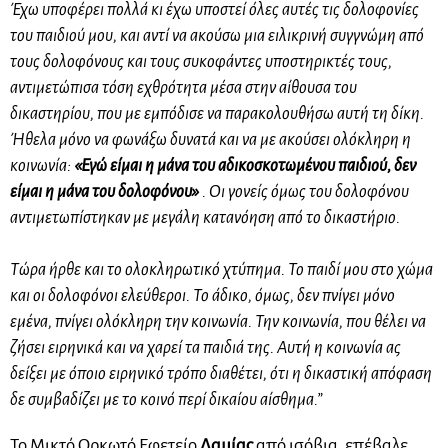
Έχω υποφέρει πολλά κι έχω υποστεί όλες αυτές τις δολοφονίες
του παιδιού μου, και αντί να ακούσω μια ειλικρινή συγγνώμη από
τους δολοφόνους και τους συκοφάντες υποστηρικτές τους,
αντιμετώπισα τόση εχθρότητα μέσα στην αίθουσα του
δικαστηρίου, που με εμπόδισε να παρακολουθήσω αυτή τη δίκη.
Ήθελα μόνο να φωνάξω δυνατά και να με ακούσει ολόκληρη η
κοινωνία:
«Εγώ είμαι η μάνα του αδικοσκοτωμένου παιδιού, δεν
είμαι η μάνα του δολοφόνου»
. Οι γονείς όμως του δολοφόνου
αντιμετωπίστηκαν με μεγάλη κατανόηση από το δικαστήριο.
Τώρα ήρθε και το ολοκληρωτικό χτύπημα. Το παιδί μου στο χώμα
και οι δολοφόνοι ελεύθεροι.
Το άδικο, όμως, δεν πνίγει μόνο
εμένα, πνίγει ολόκληρη την κοινωνία. Την κοινωνία, που θέλει να
ζήσει ειρηνικά και να χαρεί τα παιδιά της. Αυτή η κοινωνία ας
δείξει με όποιο ειρηνικό τρόπο διαθέτει, ότι η δικαστική απόφαση
δε συμβαδίζει με το κοινό περί δικαίου αίσθημα.”
Το Μικτό Ορκωτό Εφετείο
Λαμίας
από ισόβια, επέβαλε