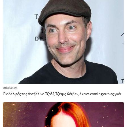
07/08/2026
Ο αδελφός της Αντζελίνα Τζολί, Τζέιμς Χέιβεν, έκανε coming out ως γκέι