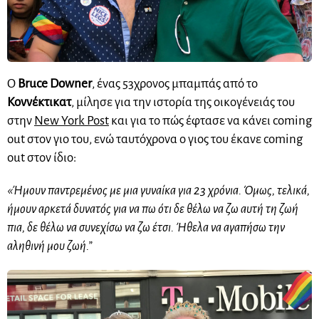
Ο
Bruce Downer
, ένας 53χρονος μπαμπάς από το
Κοννέκτικατ
, μίλησε για την ιστορία της οικογένειάς του
στην
New York Post
και για το πώς έφτασε να κάνει coming
out στον γιο του, ενώ ταυτόχρονα ο γιος του έκανε coming
out στον ίδιο:
«Ήμουν παντρεμένος με μια γυναίκα για 23 χρόνια. Όμως, τελικά,
ήμουν αρκετά δυνατός για να πω ότι δε θέλω να ζω αυτή τη ζωή
πια, δε θέλω να συνεχίσω να ζω έτσι. Ήθελα να αγαπήσω την
αληθινή μου ζωή.”