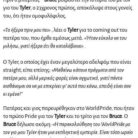
γιο του
Tyler
, ο 23χρονος πρώτος, αποκάλυψε στους γονείς
του, ότι ήταν ομοφυλόφιλος.
«Το ήξερα πριν μου πει»
, λέει ο
Tyler
για το coming out του
πατέρα του, που ήρθε αμέσως μετά.
«Ήταν εύκολο να του
μιλήσω, γιατί ήξερα ότι θα καταλάβαινε» .
Ο Tyler, ο οποίος έχει έναν μεγαλύτερο αδελφόμ που είναι
straight, είπε επίσης:
«Μαθαίνω κάποια πράγματα από τον
πατέρα μου, αλλά μερικές φορές είναι αγχωτικό, γιατί πάντα
αισθάνομαι σα να με επικρίνει γι’ αυτά που κάνω, επειδή είναι σαν
κι εμένα!”
Πατέρας και γιος παρευρέθηκαν στο WorldPride, που ήταν
το πρώτο Pride για τον
Tyler
και το τρίτο για τον
Bruce
. Ο
Bruce
δήλωσε ακόμη:
«Η παρακολούθηση του WorldPride με
τον γιο μου Tyler ήταν μια εκπληκτική εμπειρία. Είναι τόσο ωραίο