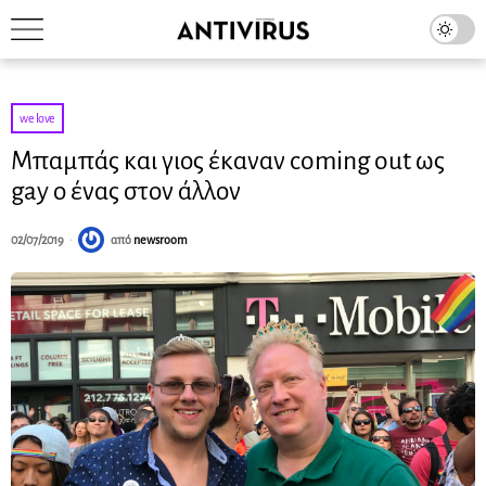
we love
Μπαμπάς και γιος έκαναν coming out ως
gay ο ένας στον άλλον
02/07/2019
από
newsroom