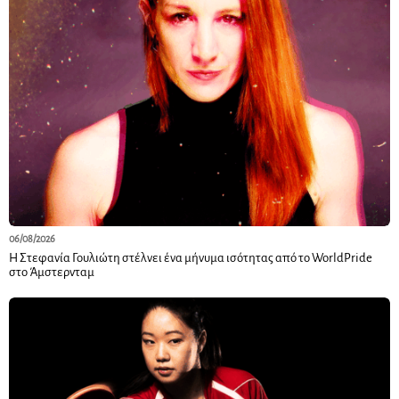
06/08/2026
Η Στεφανία Γουλιώτη στέλνει ένα μήνυμα ισότητας από το WorldPride
στο Άμστερνταμ