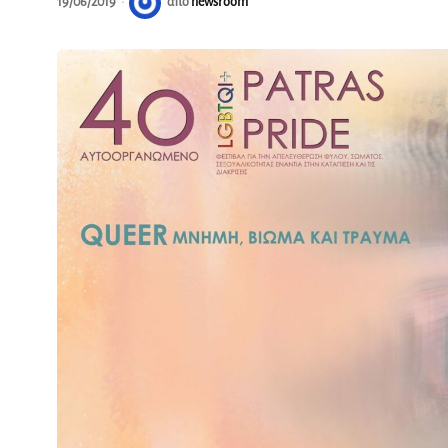
19/06/2019
από
newsroom