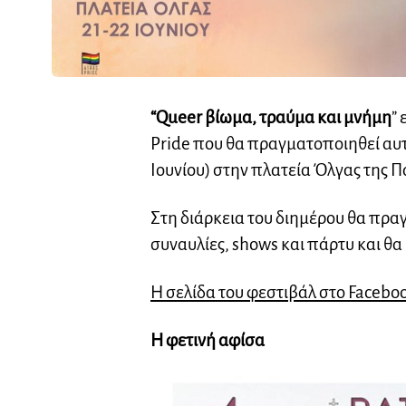
“Queer βίωμα, τραύμα και μνήμη
”
Pride που θα πραγματοποιηθεί αυτ
Ιουνίου) στην πλατεία Όλγας της Π
Στη διάρκεια του διημέρου θα πρα
συναυλίες, shows και πάρτυ και θ
H σελίδα του φεστιβάλ στο Facebo
Η φετινή αφίσα