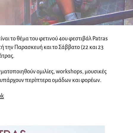
 είναι το θέμα του φετινού 4ου φεστιβάλ Patras
ή την Παρασκευή και το Σάββατο (22 και 23
άτρας.
γματοποιηθούν ομιλίες, workshops, μουσικές
α υπάρχουν περίπτερα ομάδων και φορέων.
ok