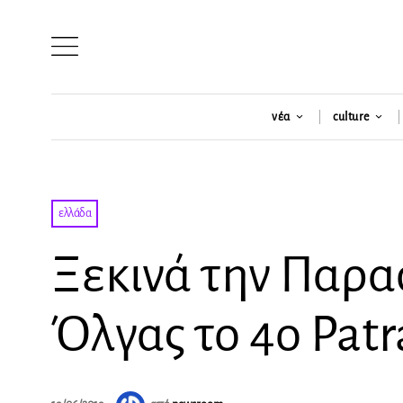
νέα
culture
ελλάδα
Ξεκινά την Παρα
Όλγας το 4ο Patr