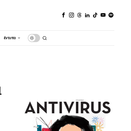
έντυπο
α