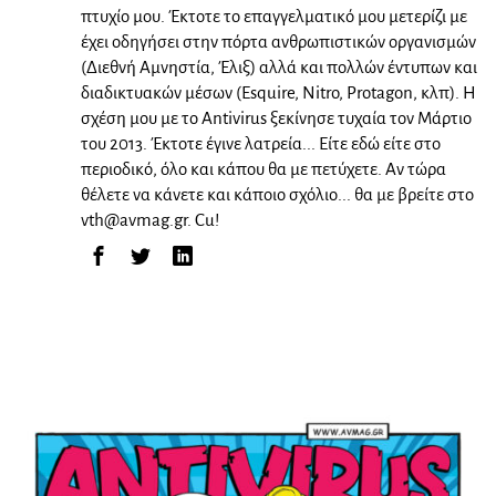
πτυχίο μου. Έκτοτε το επαγγελματικό μου μετερίζι με
έχει οδηγήσει στην πόρτα ανθρωπιστικών οργανισμών
(Διεθνή Αμνηστία, Έλιξ) αλλά και πολλών έντυπων και
διαδικτυακών μέσων (Esquire, Nitro, Protagon, κλπ). Η
σχέση μου με το Antivirus ξεκίνησε τυχαία τον Μάρτιο
του 2013. Έκτοτε έγινε λατρεία... Είτε εδώ είτε στο
περιοδικό, όλο και κάπου θα με πετύχετε. Αν τώρα
θέλετε να κάνετε και κάποιο σχόλιο... θα με βρείτε στο
vth@avmag.gr
. Cu!