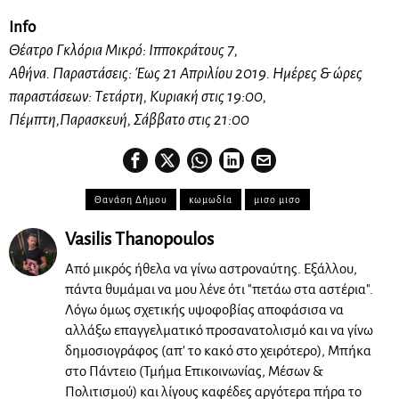
Info
Θέατρο Γκλόρια Μικρό: Ιπποκράτους 7,
Αθήνα. Παραστάσεις: Έως 21 Απριλίου 2019. Ημέρες & ώρες
παραστάσεων: Τετάρτη, Κυριακή στις 19:00,
Πέμπτη,Παρασκευή, Σάββατο στις 21:00
Θανάση Δήμου
κωμωδία
μισο μισο
Vasilis Thanopoulos
Από μικρός ήθελα να γίνω αστροναύτης. Εξάλλου,
πάντα θυμάμαι να μου λένε ότι "πετάω στα αστέρια".
Λόγω όμως σχετικής υψοφοβίας αποφάσισα να
αλλάξω επαγγελματικό προσανατολισμό και να γίνω
δημοσιογράφος (απ' το κακό στο χειρότερο), Μπήκα
στο Πάντειο (Τμήμα Επικοινωνίας, Μέσων &
Πολιτισμού) και λίγους καφέδες αργότερα πήρα το