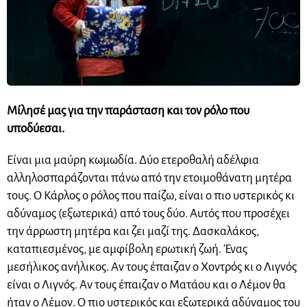
Μίλησέ μας για την παράσταση και τον ρόλο που
υποδύεσαι.
Είναι μια μαύρη κωμωδία. Δύο ετεροθαλή αδέλφια
αλληλοσπαράζονται πάνω από την ετοιμοθάνατη μητέρα
τους. Ο Κάρλος ο ρόλος που παίζω, είναι ο πιο υστερικός κι
αδύναμος (εξωτερικά) από τους δύο. Αυτός που προσέχει
την άρρωστη μητέρα και ζει μαζί της. Δασκαλάκος,
καταπιεσμένος, με αμφίβολη ερωτική ζωή. Ένας
μεσήλικος ανήλικος. Αν τους έπαιζαν ο Χοντρός κι ο Λιγνός
είναι ο Λιγνός. Αν τους έπαιζαν ο Ματάου και ο Λέμον θα
ήταν ο Λέμον. Ο πιο υστερικός και εξωτερικά αδύναμος του