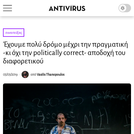
συνεντεύξεις
Έχουμε πολύ δρόμο μέχρι την πραγματική
-κι όχι την politically correct- αποδοχή του
διαφορετικού
05/03/2019
από
Vasilis Thanopoulos