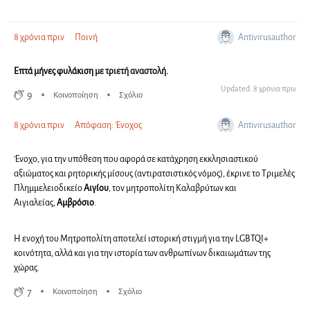
Antivirusauthor
8 χρόνια πριν
Ποινή
Επτά μήνες φυλάκιση
με τριετή αναστολή.
Updated: 8 χρόνια πριν
9
Κοινοποίηση
Σχόλιο
Antivirusauthor
8 χρόνια πριν
Απόφαση: Ένοχος
Ένοχο, για την υπόθεση που αφορά σε κατάχρηση εκκλησιαστικού
αξιώματος και ρητορικής μίσους (αντιρατσιστικός νόμος), έκρινε το Τριμελές
Πλημμελειοδικείο
Αιγίου
, τον μητροπολίτη Καλαβρύτων και
Αιγιαλείας,
Αμβρόσιο
.
Η ενοχή του Μητροπολίτη αποτελεί ιστορική στιγμή για την LGBTQI+
κοινότητα, αλλά και για την ιστορία των ανθρωπίνων δικαιωμάτων της
χώρας.
7
Κοινοποίηση
Σχόλιο