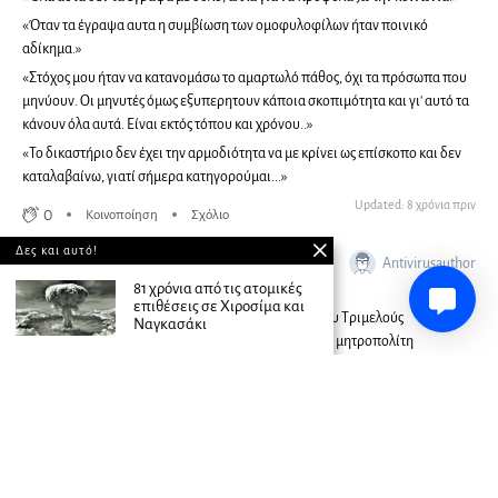
«Όταν τα έγραψα αυτα η συμβίωση των ομοφυλοφίλων ήταν ποινικό
αδίκημα.»
«Στόχος μου ήταν να κατανομάσω το αμαρτωλό πάθος, όχι τα πρόσωπα που
μηνύουν. Οι μηνυτές όμως εξυπερητουν κάποια σκοπιμότητα και γι' αυτό τα
κάνουν όλα αυτά. Είναι εκτός τόπου και χρόνου..»
«Το δικαστήριο δεν έχει την αρμοδιότητα να με κρίνει ως επίσκοπο και δεν
καταλαβαίνω, γιατί σήμερα κατηγορούμαι...»
Updated: 8 χρόνια πριν
0
Κοινοποίηση
Σχόλιο
Δες και αυτό!
Antivirusauthor
8 χρόνια πριν
Σήμερα, συνεχίζεται η δίκη
81 χρόνια από τις ατομικές
επιθέσεις σε Χιροσίμα και
Σε δέκα λεπτά ξεκινά η συνέχεια των διαδικασιών του Τριμελούς
Ναγκασάκι
Πλημμελειοδικείου Αιγίου, αναφορικά με η δίκη του μητροπολίτη
Καλαβρύτων και Αιγιαλείας.
Σήμερα, αναμένεται η απολογία του κατηγορουμένου μητροπολίτη
Αμβρόσιου, οι αγορεύσεις της Πολιτικής Αγωγής και των συνηγόρων
υπεράσπισης κι η
πρόταση της εισαγγελέως της έδρας.