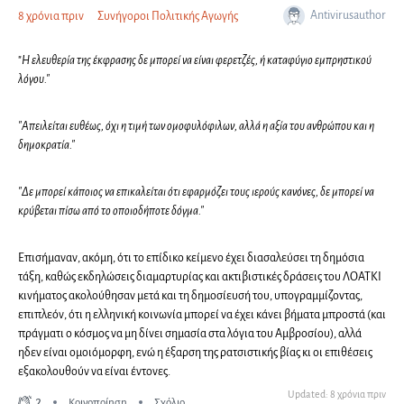
Antivirusauthor
8 χρόνια πριν
Συνήγοροι Πολιτικής Αγωγής
"
Η ελευθερία της έκφρασης δε μπορεί να είναι φερετζές, ή καταφύγιο εμπρηστικού
λόγου."
"Απειλείται ευθέως, όχι η τιμή των ομοφυλόφιλων, αλλά η αξία του ανθρώπου και η
δημοκρατία."
"Δε μπορεί κάποιος να επικαλείται ότι εφαρμόζει τους ιερούς κανόνες, δε μπορεί να
κρύβεται πίσω από το οποιοδήποτε δόγμα."
Επισήμαναν, ακόμη, ότι το επίδικο κείμενο έχει διασαλεύσει τη δημόσια
τάξη, καθώς εκδηλώσεις διαμαρτυρίας και ακτιβιστικές δράσεις του ΛΟΑΤΚΙ
κινήματος ακολούθησαν μετά και τη δημοσίευσή του, υπογραμμίζοντας,
επιπλεόν, ότι η ελληνική κοινωνία μπορεί να έχει κάνει βήματα μπροστά (και
πράγματι ο κόσμος να μη δίνει σημασία στα λόγια του Αμβροσίου), αλλά
ηδεν είναι ομοιόμορφη, ενώ η έξαρση της ρατσιστικής βίας κι οι επιθέσεις
εξακολουθούν να είναι έντονες.
Updated: 8 χρόνια πριν
2
Κοινοποίηση
Σχόλιο