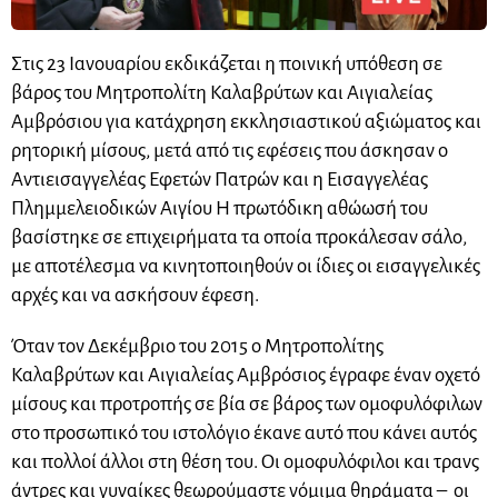
Στις 23 Ιανουαρίου εκδικάζεται η ποινική υπόθεση σε
βάρος του Μητροπολίτη Καλαβρύτων και Αιγιαλείας
Αμβρόσιου για κατάχρηση εκκλησιαστικού αξιώματος και
ρητορική μίσους, μετά από τις εφέσεις που άσκησαν ο
Αντιεισαγγελέας Εφετών Πατρών και η Εισαγγελέας
Πλημμελειοδικών Αιγίου Η πρωτόδικη αθώωσή του
βασίστηκε σε επιχειρήματα τα οποία προκάλεσαν σάλο,
με αποτέλεσμα να κινητοποιηθούν οι ίδιες οι εισαγγελικές
αρχές και να ασκήσουν έφεση.
Όταν τον Δεκέμβριο του 2015 ο Μητροπολίτης
Καλαβρύτων και Αιγιαλείας Αμβρόσιος έγραφε έναν οχετό
μίσους και προτροπής σε βία σε βάρος των ομοφυλόφιλων
στο προσωπικό του ιστολόγιο έκανε αυτό που κάνει αυτός
και πολλοί άλλοι στη θέση του. Οι ομοφυλόφιλοι και τρανς
άντρες και γυναίκες θεωρούμαστε νόμιμα θηράματα – οι