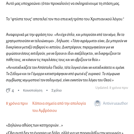
Αυτό μας υποχρεώνει (όταν προκαλούν) να σκληραίνουμε τη στάση μας.
Το "φτύστε τους" αποτελεί τον πιο επιεική τρόπο του Χριστιανικού λόγου."
Αναφορικά με την φράση του:
«Αν είχα όπλο, και μπορούσα από τον νόμο, θα το
χρησιμοποιούσα να τελειώνουμε» ,
δήλωσε:
«Τόσο αγράμματοι είναι; Δε μπορούν να
διακρίνουν μεταξύ σοβαρού κι αστείου; Διαστρέφουν, παρερμηνεύουν για να
φιμώσουν όσους αντιδρούν, για να δρουν οι ίδιοι ανεξέλεγκτοι, να διαφημίζουν τα
πάθη τους, να κάνουν τις παρελάσεις τους και να υβρίζουν τα θεία.»
«Αν καταδικάζετε τον Απόστολο Παύλο, τότε λογικό είναι να καταδικάσετε κι εμένα.
Τα Σόδομα και τα Γόμορρα καταστράφηκαν από φωτιά εξ' ουρανού. Το σύμφωνο
συμβίωσης νομιμοποιεί τον σοδομισμό, είναι εναντίον του λόγου του Θεού.»
Updated: 8 χρόνια πριν
4
Κοινοποίηση
Σχόλιο
Antivirusauthor
8 χρόνια πριν
Κάποια σημεία από την απολογία
του Αμβρόσιου
«Δηλώνω αθώος των κατηγοριών...»
«Όλα αυτά δεν τα έγραψα με δόλο, αλλά για να προφυλάξω την κοινωνία.»