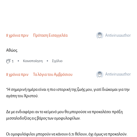
Antivirusauthor
8 χρόνια πριν
Πρόταση Εισαγγελέα
Αθώος.
1
Κοινοποίηση
Σχόλιο
Antivirusauthor
8 χρόνια πριν
Τα λόγια του Αμβρόσιου
"Η σημερινή ημέρα είναι η πιο ιστορική της ζωής μου, γιατί διώκομαι για την
αγάπη του Χριστού.
Δε με ενδιαφέρει αν το κείμενό μου θα μπορούσε να προκαλέσει πράξη
μισσαλοδοξίας εις βάρος των ομοφυλοφίλων.
Οι ομοφυλόφιλοι μπορούν να κάνουν ό,τι θέλουν, όχι όμως να προκαλούν.