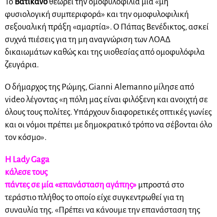
Το
Βατικανό
θεωρεί την ομοφυλοφιλία μια «μη
φυσιολογική συμπεριφορά» και την ομοφυλοφιλική
σεξουαλική πράξη «αμαρτία». Ο Πάπας Βενέδικτος, ασκεί
συχνά πιέσεις για τη μη αναγνώριση των ΛΟΑΔ
δικαιωμάτων καθώς και της υιοθεσίας από ομοφυλόφιλα
ζευγάρια.
Ο δήμαρχος της Ρώμης, Gianni Alemanno μίλησε από
video λέγοντας «η πόλη μας είναι φιλόξενη και ανοιχτή σε
όλους τους πολίτες. Υπάρχουν διαφορετικές οπτικές γωνίες
και οι νόμοι πρέπει με δημοκρατικό τρόπο να σέβονται όλο
τον κόσμο».
Η Lady Gaga
κάλεσε τους
πάντες σε μία «επανάσταση αγάπης»
μπροστά στο
τεράστιο πλήθος το οποίο είχε συγκεντρωθεί για τη
συναυλία της. «Πρέπει να κάνουμε την επανάσταση της