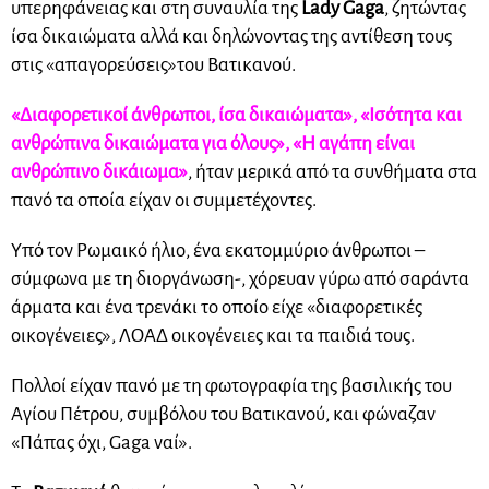
υπερηφάνειας και στη συναυλία της
Lady Gaga
, ζητώντας
ίσα δικαιώματα αλλά και δηλώνοντας της αντίθεση τους
στις «απαγορεύσεις»του Βατικανού.
«Διαφορετικοί άνθρωποι, ίσα δικαιώματα», «Ισότητα και
ανθρώπινα δικαιώματα για όλους», «Η αγάπη είναι
ανθρώπινο δικάιωμα»
, ήταν μερικά από τα συνθήματα στα
πανό τα οποία είχαν οι συμμετέχοντες.
Υπό τον Ρωμαικό ήλιο, ένα εκατομμύριο άνθρωποι –
σύμφωνα με τη διοργάνωση-, χόρευαν γύρω από σαράντα
άρματα και ένα τρενάκι το οποίο είχε «διαφορετικές
οικογένειες», ΛΟΑΔ οικογένειες και τα παιδιά τους.
Πολλοί είχαν πανό με τη φωτογραφία της βασιλικής του
Αγίου Πέτρου, συμβόλου του Βατικανού, και φώναζαν
«Πάπας όχι, Gaga ναί».