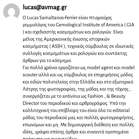
lucas@avmag.gr
Ο Lucas Samaltanos-Ferrier είναι πτυχιούχος
γεμμολόγος του Gemological Institute of America ( GIA
) και σχεδιαστής κοσμημάτων και ρολογιών. Είναι
μέλος της Αμερικανικής ένωσης ιστορικών
κοσμήματος ( ASJH ), τεχνικός σύμβουλος σε ιδιωτικές
συλλογές κοσμημάτων και ρολογιών και συντάκτης
άρθρων για το κόσμημα.
Για πολλά χρόνια εργαζόταν ως model agent και model
scouter αλλά και ως σύμβουλος σε επιχειρήσεις μόδας
και ειδών πολυτελείας στην Ελλάδα και στο εξωτερικό.
Λάτρης της φωτογραφίας, της μόδας και της τέχνης ,
συνεργάζεται με το antivirus ως Fashion , & Beauty
Director του περιοδικού και αρθρογράφος. Υπό την
καλλιτεχνική του επίβλεψη του είναι όλα τα editorial
μόδας του περιοδικού μας και πολλές φωτογραφήσεις,
επωνύμων και μη. Με δημιουργική διάθεση και πολλές
ιδέες, γράφει επίσης άρθρα και συναντά αγαπημένα
πρόσωπα για συνεντεύξεις.