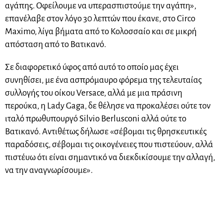
αγάπης. Οφείλουμε να υπερασπιστούμε την αγάπη»,
επανέλαβε στον λόγο 30 λεπτών που έκανε, στο Circo
Maximo, λίγα βήματα από το Κολοσσαίο και σε μικρή
απόσταση από το Βατικανό.
Σε διαφορετικό ύφος από αυτό το οποίο μας έχει
συνηθίσει, με ένα ασπρόμαυρο φόρεμα της τελευταίας
συλλογής του οίκου Versace, αλλά με μια πράσινη
περούκα, η Lady Gaga, δε θέλησε να προκαλέσει ούτε τον
ιταλό πρωθυπουργό Silvio Berlusconi αλλά ούτε το
Βατικανό. Αντιθέτως δήλωσε «σέβομαι τις θρησκευτικές
παραδόσεις, σέβομαι τις οικογένειες που πιστεύουν, αλλά
πιστέυω ότι είναι σημαντικό να διεκδικίσουμε την αλλαγή,
να την αναγνωρίσουμε».