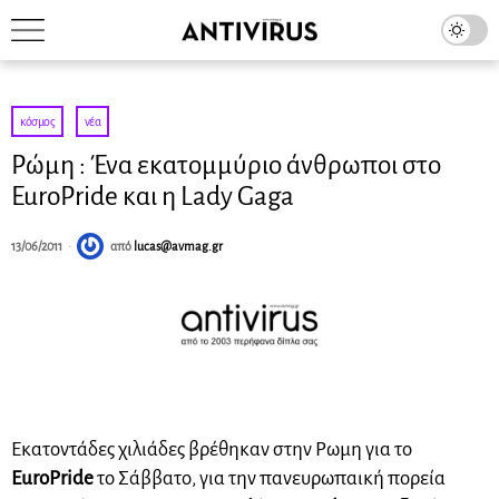
κόσμος
·
νέα
Ρώμη : Ένα εκατομμύριο άνθρωποι στο
EuroPride και η Lady Gaga
13/06/2011
από
lucas@avmag.gr
Εκατοντάδες χιλιάδες βρέθηκαν στην Ρωμη για το
EurοPride
το Σάββατο, για την πανευρωπαική πορεία