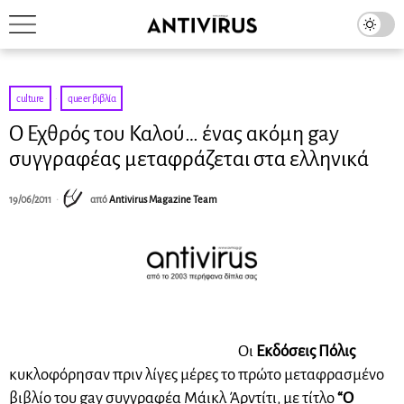
culture
·
queer βιβλία
Ο Εχθρός του Καλού… ένας ακόμη gay
συγγραφέας μεταφράζεται στα ελληνικά
19/06/2011
από
Antivirus Magazine Team
Οι
Εκδόσεις Πόλις
κυκλοφόρησαν πριν λίγες μέρες το πρώτο μεταφρασμένο
βιβλίο του gay συγγραφέα Μάικλ Άρντίτι, με τίτλο
“Ο