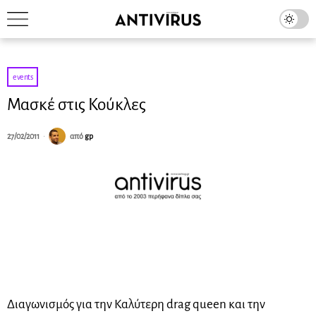
events
Μασκέ στις Κούκλες
27/02/2011
από
gp
Διαγωνισμός για την Καλύτερη drag queen και την