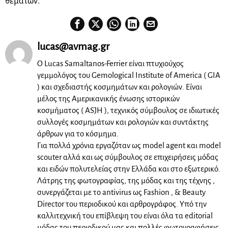
θεμάτων.
lucas@avmag.gr
Ο Lucas Samaltanos-Ferrier είναι πτυχιούχος
γεμμολόγος του Gemological Institute of America ( GIA
) και σχεδιαστής κοσμημάτων και ρολογιών. Είναι
μέλος της Αμερικανικής ένωσης ιστορικών
κοσμήματος ( ASJH ), τεχνικός σύμβουλος σε ιδιωτικές
συλλογές κοσμημάτων και ρολογιών και συντάκτης
άρθρων για το κόσμημα.
Για πολλά χρόνια εργαζόταν ως model agent και model
scouter αλλά και ως σύμβουλος σε επιχειρήσεις μόδας
και ειδών πολυτελείας στην Ελλάδα και στο εξωτερικό.
Λάτρης της φωτογραφίας, της μόδας και της τέχνης ,
συνεργάζεται με το antivirus ως Fashion , & Beauty
Director του περιοδικού και αρθρογράφος. Υπό την
καλλιτεχνική του επίβλεψη του είναι όλα τα editorial
μόδας του περιοδικού μας και πολλές φωτογραφήσεις,