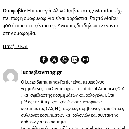
Ομοφοβία:
Η υπουργός Αλιγιέ Καβάφ στις 7 Μαρτίου είχε
πει πως η ομοφυλοφιλία είναι αρρώστια. Στις 16 Μαΐου
300 άτομα στο κέντρο της Άγκυρας διαδήλωσαν ενάντια
στην ομοφοβία.
Πηγή : ΣΚΑΙ
lucas@avmag.gr
Ο Lucas Samaltanos-Ferrier είναι πτυχιούχος
γεμμολόγος του Gemological Institute of America ( GIA
) και σχεδιαστής κοσμημάτων και ρολογιών. Είναι
μέλος της Αμερικανικής ένωσης ιστορικών
κοσμήματος ( ASJH ), τεχνικός σύμβουλος σε ιδιωτικές
συλλογές κοσμημάτων και ρολογιών και συντάκτης
άρθρων για το κόσμημα.
Για πολλά χρόνια εργαζόταν ως model agent και model