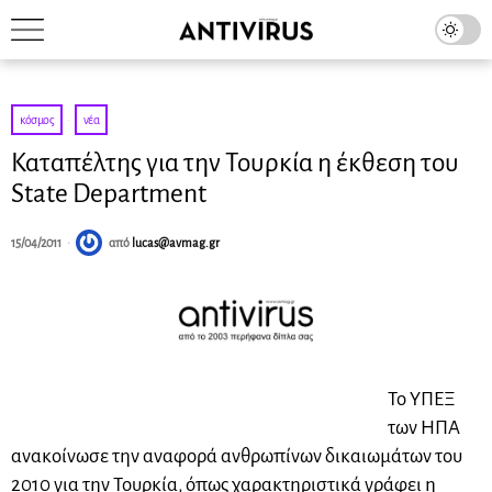
κόσμος
·
νέα
Καταπέλτης για την Τουρκία η έκθεση του
State Department
15/04/2011
από
lucas@avmag.gr
Το ΥΠΕΞ
των ΗΠΑ
ανακοίνωσε την αναφορά ανθρωπίνων δικαιωμάτων του
2010 για την Τουρκία, όπως χαρακτηριστικά γράφει η