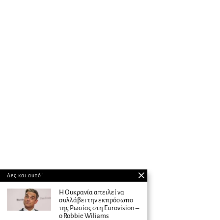
Δες και αυτό!
H Oυκρανία απειλεί να
συλλάβει την εκπρόσωπο
της Ρωσίας στη Eurovision –
ο Robbie Wiliams