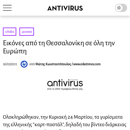
ελλάδα
·
μουσική
Εικόνες από τη Θεσσαλονίκη σε όλη την
Ευρώπη
26/03/2013
από
Φώτης Κωνσταντόπουλος / www.oikotimes.com
Ολοκληρώθηκαν, την Κυριακή 24 Μαρτίου, τα γυρίσματα
της ελληνικής “καρτ-ποστάλ”, δηλαδή του βίντεο διάρκειας