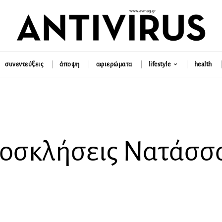
συνεντεύξεις
άποψη
αφιερώματα
lifestyle
health
ροσκλήσεις Νατάσσ