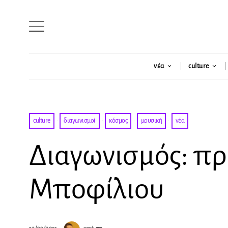
νέα
culture
culture
·
διαγωνισμοί
·
κόσμος
·
μουσική
·
νέα
Διαγωνισμός: π
Μποφίλιου