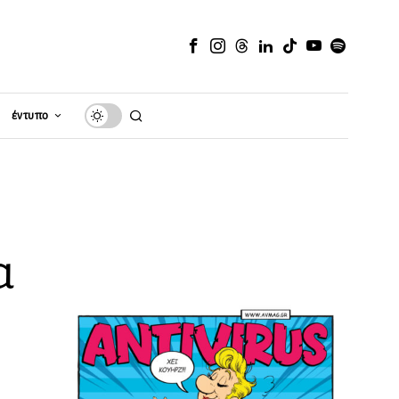
έντυπο
α