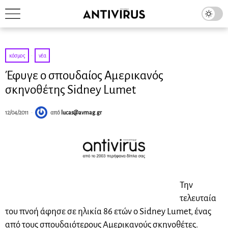
κόσμος
·
νέα
Έφυγε ο σπουδαίος Αμερικανός
σκηνοθέτης Sidney Lumet
12/04/2011
από
lucas@avmag.gr
Την
τελευταία
του πνοή άφησε σε ηλικία 86 ετών ο Sidney Lumet, ένας
από τους σπουδαιότερους Αμερικανούς σκηνοθέτες.