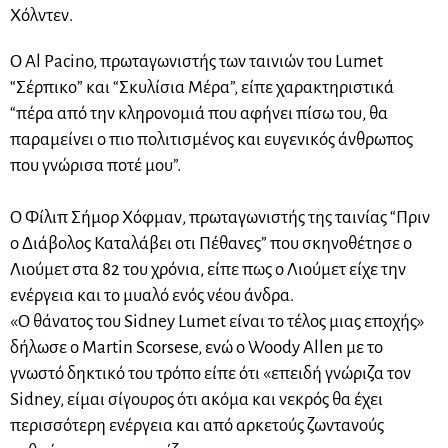
Χόλντεν.
Ο Al Pacino, πρωταγωνιστής των ταινιών του Lumet
“Σέρπικο” και “Σκυλίσια Μέρα”, είπε χαρακτηριστικά
“πέρα από την κληρονομιά που αφήνει πίσω του, θα
παραμείνει ο πιο πολιτισμένος και ευγενικός άνθρωπος
που γνώρισα ποτέ μου”.
Ο Φίλιπ Σήμορ Χόφμαν, πρωταγωνιστής της ταινίας “Πριν
ο Διάβολος Καταλάβει οτι Πέθανες” που σκηνοθέτησε ο
Λιούμετ στα 82 του χρόνια, είπε πως ο Λιούμετ είχε την
ενέργεια και το μυαλό ενός νέου άνδρα.
«Ο θάνατος του Sidney Lumet είναι το τέλος μιας εποχής»
δήλωσε ο Martin Scorsese, ενώ ο Woody Allen με το
γνωστό δηκτικό του τρόπο είπε ότι «επειδή γνώριζα τον
Sidney, είμαι σίγουρος ότι ακόμα και νεκρός θα έχει
περισσότερη ενέργεια και από αρκετούς ζωντανούς