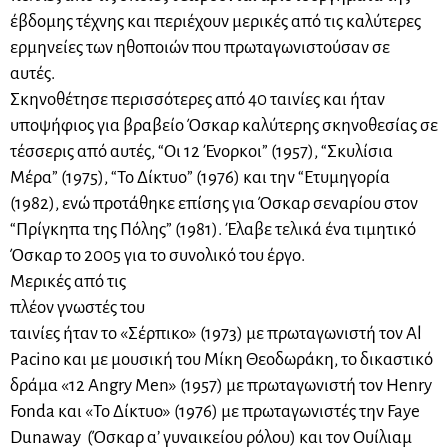
έβδομης τέχνης και περιέχουν μερικές από τις καλύτερες
ερμηνείες των ηθοποιών που πρωταγωνιστούσαν σε
αυτές.
Σκηνοθέτησε περισσότερες από 40 ταινίες και ήταν
υποψήφιος για βραβείο Όσκαρ καλύτερης σκηνοθεσίας σε
τέσσερις από αυτές, “Οι 12 Ένορκοι” (1957), “Σκυλίσια
Μέρα” (1975), “Το Δίκτυο” (1976) και την “Ετυμηγορία
(1982), ενώ προτάθηκε επίσης για Όσκαρ σεναρίου στον
“Πρίγκηπα της Πόλης” (1981). Έλαβε τελικά ένα τιμητικό
Όσκαρ το 2005 για το συνολικό του έργο.
Μερικές από τις
πλέον γνωστές του
ταινίες ήταν το «Σέρπικο» (1973) με πρωταγωνιστή τον Al
Pacino και με μουσική του Μίκη Θεοδωράκη, το δικαστικό
δράμα «12 Αngry Men» (1957) με πρωταγωνιστή τον Henry
Fonda και «Το Δίκτυο» (1976) με πρωταγωνιστές την Faye
Dunaway (Όσκαρ α’ γυναικείου ρόλου) και τον Ουίλιαμ