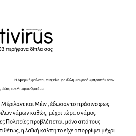
Η Αμερική φαίνεται, πως είναι για άλλη μια φορά «μπροστά» όσον
ης ιδέας τον Μπάρακ Ομπάμα.
Μέριλαντ και Μέιν , έδωσαν το πράσινο φως
ιλων γάμων καθώς, μέχρι τώρα ο γάμος
ες Πολιτείες προβλέπεται, μόνο από τους
τιθέτως, η λαϊκή κάλπη το είχε απορρίψει μέχρι