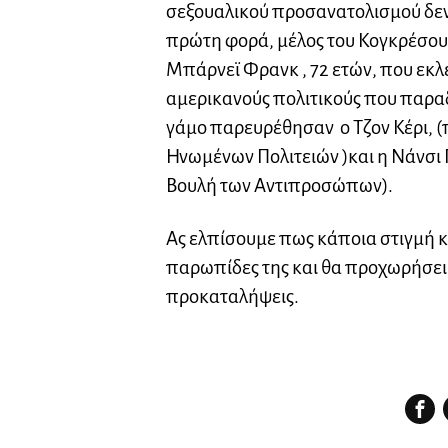
σεξουαλικού προσανατολισμού δεν σ
πρώτη φορά, μέλος του Κογκρέσου
Μπάρνεϊ Φρανκ , 72 ετών, που εκλέ
αμερικανούς πολιτικούς που παραδ
γάμο παρευρέθησαν ο Τζον Κέρι, 
Ηνωμένων Πολιτειών )και η Νάνσι
Βουλή των Αντιπροσώπων).
Ας ελπίσουμε πως κάποια στιγμή κα
παρωπίδες της και θα προχωρήσει 
προκαταλήψεις.