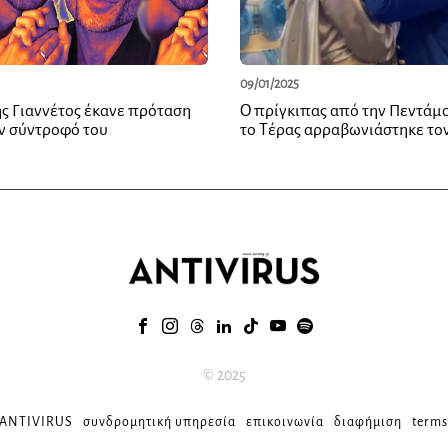
09/01/2025
ς Γιαννέτος έκανε πρόταση
Ο πρίγκιπας από την Πεντάμ
ν σύντροφό του
το Τέρας αρραβωνιάστηκε τον
© 2025
 ANTIVIRUS
συνδρομητική υπηρεσία
επικοινωνία
διαφήμιση
terms