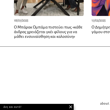
18/07/2025
17/02/2025
O Μπάρακ Ομπάμα πιστεύει πως «κάθε
Ο Δημήτρη
άνδρας χρειάζεται γκέι φίλους για να
γάμου στο
μάθει ενσυναίσθηση και καλοσύνη»
about
Δες και αυτό!