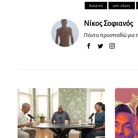
Αμερική
γκέι γάμος
Νίκος Σοφιανός
Πάντα προσπαθώ για τ