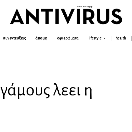
συνεντεύξεις
άποψη
αφιερώματα
lifestyle
health
 γάμους λεει η