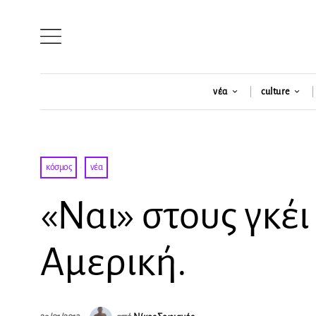
νέα
culture
κόσμος
·
νέα
«Ναι» στους γκέι
Αμερική.