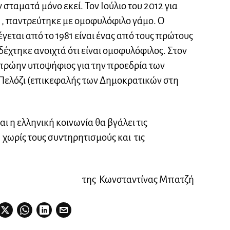
ταματά μόνο εκεί. Τον Ιούλιο του 2012 για
 , παντρεύτηκε με ομοφυλόφιλο γάμο. Ο
γεται από το 1981 είναι ένας από τους πρώτους
έχτηκε ανοιχτά ότι είναι ομοφυλόφιλος. Στον
(πρώην υποψήφιος για την προεδρία των
 Πελόζι (επικεφαλής των Δημοκρατικών στη
ι η ελληνική κοινωνία θα βγάλει τις
χωρίς τους συντηρητισμούς και τις
της Κωνσταντίνας Μπατζή