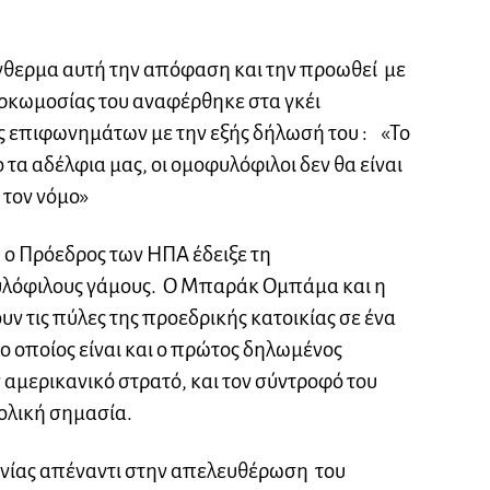
θερμα αυτή την απόφαση και την προωθεί με
 ορκωμοσίας του αναφέρθηκε στα γκέι
 επιφωνημάτων με την εξής δήλωσή του : «Το
ο τα αδέλφια μας, οι ομοφυλόφιλοι δεν θα είναι
 τον νόμο»
υ ο Πρόεδρος των ΗΠΑ έδειξε τη
υλόφιλους γάμους. Ο Μπαράκ Ομπάμα και η
ν τις πύλες της προεδρικής κατοικίας σε ένα
 ο οποίος είναι και ο πρώτος δηλωμένος
αμερικανικό στρατό, και τον σύντροφό του
ολική σημασία.
ωνίας απέναντι στην απελευθέρωση του