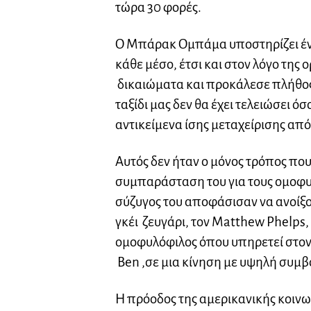
τώρα 30 φορές.
Ο Μπάρακ Ομπάμα υποστηρίζει έν
κάθε μέσο, έτσι και στον λόγο της
δικαιώματα και προκάλεσε πλήθος
ταξίδι μας δεν θα έχει τελειώσει όσ
αντικείμενα ίσης μεταχείρισης από
Αυτός δεν ήταν ο μόνος τρόπος πο
συμπαράσταση του για τους ομοφ
σύζυγος του αποφάσισαν να ανοίξου
γκέι ζευγάρι, τον Matthew Phelps,
ομοφυλόφιλος όπου υπηρετεί στον 
Ben ,σε μια κίνηση με υψηλή συμβ
Η πρόοδος της αμερικανικής κοιν