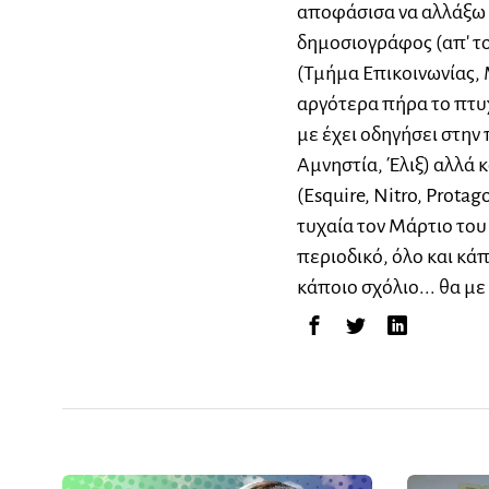
αποφάσισα να αλλάξω 
δημοσιογράφος (απ' το
(Τμήμα Επικοινωνίας, 
αργότερα πήρα το πτυχ
με έχει οδηγήσει στη
Αμνηστία, Έλιξ) αλλά 
(Esquire, Nitro, Protag
τυχαία τον Μάρτιο του 
περιοδικό, όλο και κά
κάποιο σχόλιο... θα με