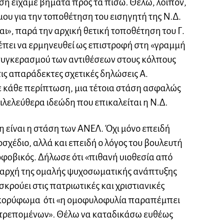
ση είχαμε βήματα προς τα πίσω. Θέλω, λοιπόν,
ου για την τοποθέτηση του εισηγητή της Ν.Δ.
ι», παρά την αρχική θετική τοποθέτηση του Γ.
έπει να ερμηνευθεί ως επιστροφή στη «γραμμή
συγκερασμού των αντιθέσεων στους κόλπους
τις απαράδεκτες σχετικές δηλώσεις Α.
Σε κάθε περίπτωση, μια τέτοια στάση ασφαλώς
ιλελεύθερα ιδεώδη που επικαλείται η Ν.Δ.
η είναι η στάση των ΑΝΕΛ. Όχι μόνο επειδή
σχέδιο, αλλά και επειδή ο λόγος του βουλευτή
οφοβικός. Δήλωσε ότι «πιθανή υιοθεσία από
 αρχή της ομαλής ψυχοσωματικής ανάπτυξης
σκρούει στις πατριωτικές και χριστιανικές
ποκορύφωμα ότι «η ομοφυλοφυλία παραπέμπει
κτρεπομένων». Θέλω να καταδικάσω ευθέως