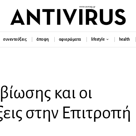
συνεντεύξεις
άποψη
αφιερώματα
lifestyle
health
ίωσης και οι
ξεις στην Επιτροπή