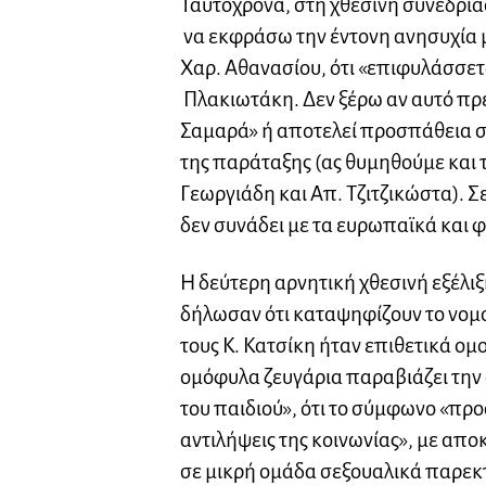
Ταυτόχρονα, στη χθεσινή συνεδρία
να εκφράσω την έντονη ανησυχία μ
Χαρ. Αθανασίου, ότι «επιφυλάσσετα
Πλακιωτάκη. Δεν ξέρω αν αυτό πρ
Σαμαρά» ή αποτελεί προσπάθεια 
της παράταξης (ας θυμηθούμε και 
Γεωργιάδη και Απ. Τζιτζικώστα). 
δεν συνάδει με τα ευρωπαϊκά και φ
Η δεύτερη αρνητική χθεσινή εξέλιξ
δήλωσαν ότι καταψηφίζουν το νομο
τους Κ. Κατσίκη ήταν επιθετικά ομ
ομόφυλα ζευγάρια παραβιάζει την
του παιδιού», ότι το σύμφωνο «προ
αντιλήψεις της κοινωνίας», με α
σε μικρή ομάδα σεξουαλικά παρε