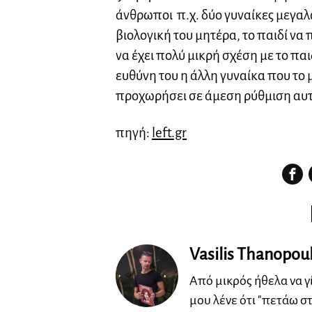
άνθρωποι π.χ. δύο γυναίκες μεγαλ
βιολογική του μητέρα, το παιδί να
να έχει πολύ μικρή σχέση με το παιδ
ευθύνη του η άλλη γυναίκα που το
προχωρήσει σε άμεση ρύθμιση αυτ
πηγή:
left.gr
Vasilis Thanopou
Από μικρός ήθελα να γ
μου λένε ότι "πετάω σ