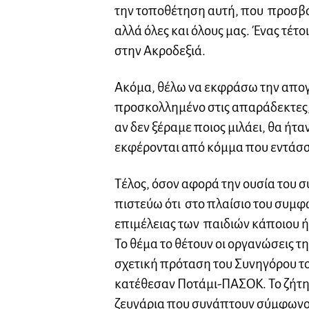
την τοποθέτηση αυτή, που προσβά
αλλά όλες και όλους μας. Ένας τέτ
στην Ακροδεξιά.
Ακόμα, θέλω να εκφράσω την απογ
προσκολλημένο στις απαράδεκτες, 
αν δεν ξέραμε ποιος μιλάει, θα ήτ
εκφέρονται από κόμμα που εντάσσ
Τέλος, όσον αφορά την ουσία του 
πιστεύω ότι στο πλαίσιο του συμφ
επιμέλειας των παιδιών κάποιου 
Το θέμα το θέτουν οι οργανώσεις τ
σχετική πρόταση του Συνηγόρου το
κατέθεσαν Ποτάμι-ΠΑΣΟΚ. Το ζήτ
ζευγάρια που συνάπτουν σύμφωνο