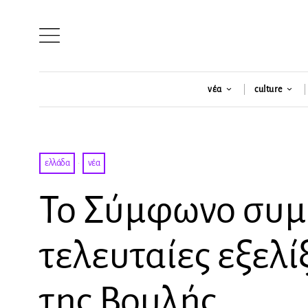
νέα
culture
ελλάδα
·
νέα
Το Σύμφωνο συμβ
τελευταίες εξελί
της Βουλής