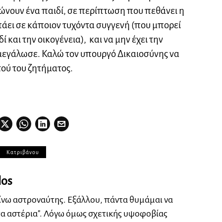
ώνουν ένα παιδί, σε περίπτωση που πεθάνει η
 πάει σε κάποιον τυχόντα συγγενή (που μπορεί
ί και την οικογένεια), και να μην έχει την
 μεγάλωσε. Καλώ τον υπουργό Δικαιοσύνης να
ού του ζητήματος.
Κατριβάνου
los
ίνω αστροναύτης. Εξάλλου, πάντα θυμάμαι να
τα αστέρια". Λόγω όμως σχετικής υψοφοβίας