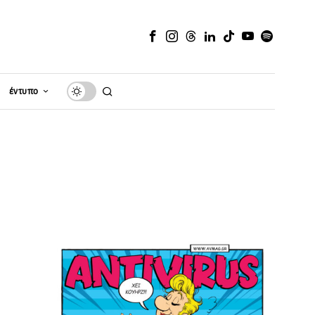
έντυπο