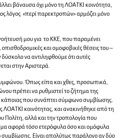
λλει βάναυσα όχι μόνο τη ΛΟΑTKI κοινότητα,
οιος λόγος «περί παρεκτροπών» αρμόζει μόνο
οήτευσή μου για το ΚΚΕ, που παραμένει
οπισθοδρομικές και ομοφοβικές θέσεις του –
αν δύσκολο να αντιληφθούμε ότι αυτές
εται στην Αριστερά.
συμφώνου. Όπως είπα και χθες, προσωπικά,
ώνου πρέπει να ρυθμιστεί το ζήτημα της
ή κάποιας που συνάπτει σύμφωνο συμβίωσης.
ης ΛΟΑTKI κοινότητας, και ανακινήθηκε από τη
υ Πολίτη, αλλά και την τροπολογία που
ημα αφορά τόσο ετερόφυλα όσο και ομόφυλα
 συμβίωσης. Είναι απολύτως παράλογο αν δύο