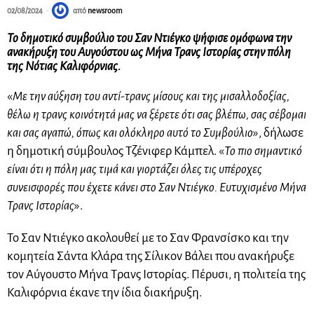
02/08/2024
από
newsroom
Το δημοτικό συμβούλιο του Σαν Ντιέγκο ψήφισε ομόφωνα την
ανακήρυξη του Αυγούστου ως Μήνα Τρανς Ιστορίας στην πόλη
της Νότιας Καλιφόρνιας.
«
Με την αύξηση του αντί-τρανς μίσους και της μισαλλοδοξίας,
θέλω η τρανς κοινότητά μας να ξέρετε ότι σας βλέπω, σας σέβομαι
και σας αγαπώ, όπως και ολόκληρο αυτό το Συμβούλιο
», δήλωσε
η δημοτική σύμβουλος Τζένιφερ Κάμπελ. «
Το πιο σημαντικό
είναι ότι η πόλη μας τιμά και γιορτάζει όλες τις υπέροχες
συνεισφορές που έχετε κάνει στο Σαν Ντιέγκο. Ευτυχισμένο Μήνα
Τρανς Ιστορίας
».
Το Σαν Ντιέγκο ακολουθεί με το Σαν Φρανσίσκο και την
κομητεία Σάντα Κλάρα της Σίλικον Βάλει που ανακήρυξε
τον Αύγουστο Μήνα Τρανς Ιστορίας. Πέρυσι, η πολιτεία της
Καλιφόρνια έκανε την ίδια διακήρυξη.