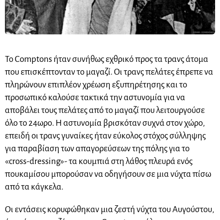
Το Comptons ήταν συνήθως εχθρικό προς τα τρανς άτομα
που επισκέπτονταν το μαγαζί. Οι τρανς πελάτες έπρεπε να
πληρώνουν επιπλέον χρέωση εξυπηρέτησης και το
προσωπικό καλούσε τακτικά την αστυνομία για να
αποβάλει τους πελάτες από το μαγαζί που λειτουργούσε
όλο το 24ωρο. Η αστυνομία βρισκόταν συχνά στον χώρο,
επειδή οι τρανς γυναίκες ήταν εύκολος στόχος σύλληψης
για παραβίαση των απαγορεύσεων της πόλης για το
«cross-dressing»- τα κουμπιά στη λάθος πλευρά ενός
πουκαμίσου μπορούσαν να οδηγήσουν σε μια νύχτα πίσω
από τα κάγκελα.
Οι εντάσεις κορυφώθηκαν μια ζεστή νύχτα του Αυγούστου,