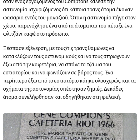
όταν ένας εργαζόμενος του Comptons κάλεσε την
αστυνομία ισχυριζόμενος ότι κάποια τρανς άτομα έκαναν
φασαρία εντός του μαγαζιού. Όταν η αστυνομία πήγε στον
χώρο, παρενόχλησε ένα από τα άτομα και του πέταξε ένα
φλιτζάνι καφέ στο πρόσωπο.
Ξέσπασε εξέγερση, με τους/τις τρανς θαμώνες να
κατακλύζουν τους αστυνομικούς και να τους σπρώχνουν
έξω από την καφετέρια, να σπάνε τα τζάμια του
εστιατορίου και να φωνάζουν σε βάρος τους. Ένα
περίπτερο έξω από το εστιατόριο κάηκε ολοσχερώς, και τα
οχήματα της αστυνομίας υπέστησαν ζημιές. Δεκάδες
άτομα συνελήφθησαν και οδηγήθηκαν στη φυλακή.