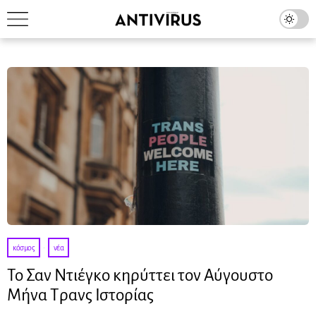
κόσμος
·
νέα
Το Σαν Ντιέγκο κηρύττει τον Αύγουστο
Μήνα Τρανς Ιστορίας