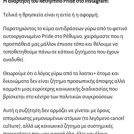
Η ανάρτηση του Rethymno Pride στο Instagram:
Τελικά η θρησκεία είναι η αιτία ή η αφορμή;
Παρατηρώντας το κύμα αντιδράσεων γύρω από το φετινό
αυτοοργανωμένο Pride στο Ρέθυμνο, χαιρόμαστε που η
προσπάθειά μας μάλλον έπιασε τόπο και θέλουμε να
τοποθετηθούμε πάνω σε κάποια ζητήματα που έχουν
αναδυθεί.
Θεωρούμε ότι ο λόγος γύρω από τα λοατκι+ άτομα και
δικαιώματα δεν είναι ζήτημα προσωπικής άποψης αλλά
κομμάτι μιας ευρύτερης κοινωνικής διαδικασίας που
βρίσκεται στο κέντρο των πολιτικών συγκρούσεων.
Αυτή η συζήτηση δεν αρμόζει να γίνεται με όρους
απομόνωσης μεμονωμένων ατόμων (το λεγόμενο cancel
culture), αλλά ως κοινωνικό ζήτημα με συστημικές
προεκτάσεις που μας αφορά όλα, όλες και όλους.