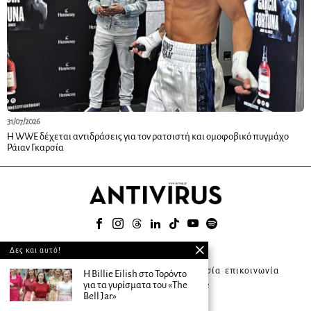
31/07/2026
Η WWE δέχεται αντιδράσεις για τον ρατσιστή και ομοφοβικό πυγμάχο
Ράιαν Γκαρσία
© 2025
Δες και αυτό!
about ANTIVIRUS
συνδρομητική υπηρεσία
επικοινωνία
Η Billie Eilish στο Τορόντο
για τα γυρίσματα του «The
διαφήμιση
terms of use
Bell Jar»