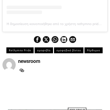
Η δημοσίευση κοινοποιήθηκε από το χρήστη rethymno pride (@rethymno_pride)
Rethymno Pride
ομοφοβία
ομοφοβικό βίντεο
Ρέρθυμνο
newsroom