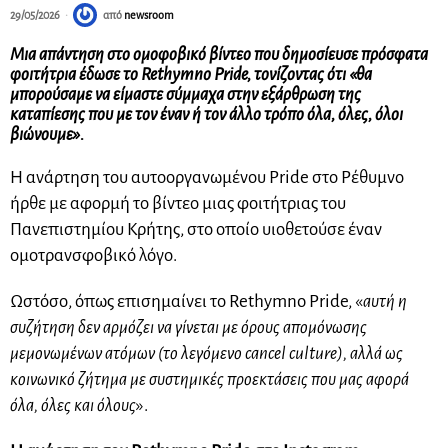
29/05/2026
από
newsroom
Μια απάντηση στο ομοφοβικό βίντεο που δημοσίευσε πρόσφατα
φοιτήτρια έδωσε το Rethymno Pride, τονίζοντας ότι «θα
μπορούσαμε να είμαστε σύμμαχα στην εξάρθρωση της
καταπίεσης που με τον έναν ή τον άλλο τρόπο όλα, όλες, όλοι
βιώνουμε».
Η ανάρτηση του αυτοοργανωμένου Pride στο Ρέθυμνο
ήρθε με αφορμή το βίντεο μιας φοιτήτριας του
Πανεπιστημίου Κρήτης, στο οποίο υιοθετούσε έναν
ομοτρανσφοβικό λόγο.
Ωστόσο, όπως επισημαίνει το Rethymno Pride, «
αυτή η
συζήτηση δεν αρμόζει να γίνεται με όρους απομόνωσης
μεμονωμένων ατόμων (το λεγόμενο cancel culture), αλλά ως
κοινωνικό ζήτημα με συστημικές προεκτάσεις που μας αφορά
όλα, όλες και όλους
».