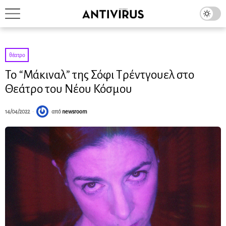
θέατρο
To “Μάκιναλ” της Σόφι Τρέντγουελ στο
Θεάτρο του Νέου Κόσμου
14/04/2022
από
newsroom