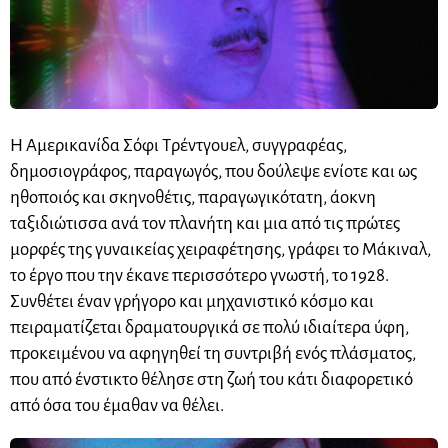
Η Αμερικανίδα Σόφι Τρέντγουελ, συγγραφέας,
δημοσιογράφος, παραγωγός, που δούλεψε ενίοτε και ως
ηθοποιός και σκηνοθέτις, παραγωγικότατη, άοκνη
ταξιδιώτισσα ανά τον πλανήτη και μια από τις πρώτες
μορφές της γυναικείας χειραφέτησης, γράφει το Μάκιναλ,
το έργο που την έκανε περισσότερο γνωστή, το 1928.
Συνθέτει έναν γρήγορο και μηχανιστικό κόσμο και
πειραματίζεται δραματουργικά σε πολύ ιδιαίτερα ύφη,
προκειμένου να αφηγηθεί τη συντριβή ενός πλάσματος,
που από ένστικτο θέλησε στη ζωή του κάτι διαφορετικό
από όσα του έμαθαν να θέλει.