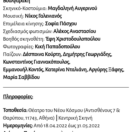
Βουλγαράκη
Σκηνικό-Κοστούμια:
Μαγδαληνή Αυγερινού
Μουσική:
Νίκος Γαλενιανός
Επιμέλεια κίνησης:
Σοφία Πάσχου
Σχεδιασμός φωτισμών:
Αλέκος Αναστασίου
Βοηθός σκηνοθέτη:
Έφη Χριστοδουλοπούλου
Φωτογραφίες:
Κική Παπαδοπούλου
Παίζουν:
Δέσποινα Κούρτη, Δημήτρης Γεωργιάδης,
Κωνσταντίνος Γιαννακόπουλος,
Εμμανουήλ Κοντός, Κατερίνα Νταλιάνη, Αργύρης Ξάφης,
Μαρία Σαββίδου
Πληροφορίες:
Τοποθεσία:
Θέατρο του Νέου Κόσμου (Αντισθένους 7 &
Θαρύπου, 11743, Αθήνα)
|
Κεντρική Σκηνή
Ημερομηνίες:
Από 18.04.2022 έως 31.05.2022