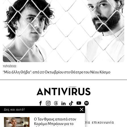
10/10/2022
“Μία άλλη Θήβα”: από 20 Οκτωβρίου στο Θέατρο του Νέου Κόσμο
Δες και αυτό!
© 2025
Ο Ταν Φρανς απαντά στον
about ANTIVIRUS
συνδρομητική υπηρεσία
επικοινωνία
Καράμο Μπράουν για το