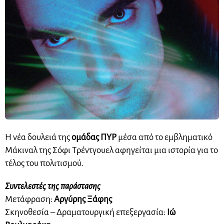
Η νέα δουλειά της
ομάδας ΠΥΡ
μέσα από το εμβληματικό
Μάκιναλ της Σόφι Τρέντγουελ αφηγείται μια ιστορία για το
τέλος του πολιτισμού.
Συντελεστές της παράστασης
Μετάφραση:
Αργύρης Ξάφης
Σκηνοθεσία – Δραματουργική επεξεργασία:
Ιώ