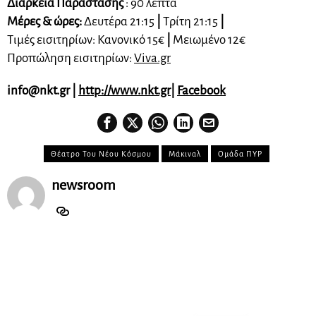
Διάρκεια Παράστασης
: 90 λεπτά
Μέρες & ώρες:
Δευτέρα 21:15
|
Τρίτη 21:15
|
Τιμές εισιτηρίων: Κανονικό 15€
|
Μειωμένο 12€
Προπώληση εισιτηρίων:
Viva.gr
info@nkt.gr
|
http://www.nkt.gr
|
Facebook
Θέατρο Του Νέου Κόσμου
Μάκιναλ
Ομάδα ΠΥΡ
newsroom