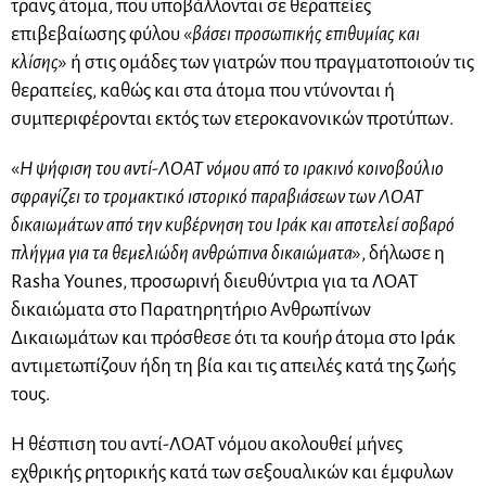
τρανς άτομα, που υποβάλλονται σε θεραπείες
επιβεβαίωσης φύλου «
βάσει προσωπικής επιθυμίας και
κλίσης
» ή στις ομάδες των γιατρών που πραγματοποιούν τις
θεραπείες, καθώς και στα άτομα που ντύνονται ή
συμπεριφέρονται εκτός των ετεροκανονικών προτύπων.
«
Η ψήφιση του αντί-ΛΟΑΤ νόμου από το ιρακινό κοινοβούλιο
σφραγίζει το τρομακτικό ιστορικό παραβιάσεων των ΛΟΑΤ
δικαιωμάτων από την κυβέρνηση του Ιράκ και αποτελεί σοβαρό
πλήγμα για τα θεμελιώδη ανθρώπινα δικαιώματα
», δήλωσε η
Rasha Younes, προσωρινή διευθύντρια για τα ΛΟΑΤ
δικαιώματα στο Παρατηρητήριο Ανθρωπίνων
Δικαιωμάτων και πρόσθεσε ότι τα κουήρ άτομα στο Ιράκ
αντιμετωπίζουν ήδη τη βία και τις απειλές κατά της ζωής
τους.
Η θέσπιση του αντί-ΛΟΑΤ νόμου ακολουθεί μήνες
εχθρικής ρητορικής κατά των σεξουαλικών και έμφυλων