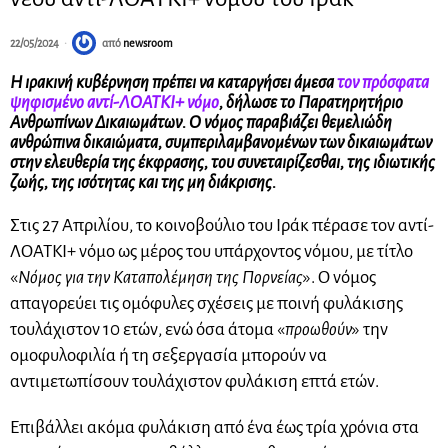
22/05/2024
από
newsroom
Η ιρακινή κυβέρνηση πρέπει να καταργήσει άμεσα
τον πρόσφατα
ψηφισμένο αντί-ΛΟΑΤΚΙ+ νόμο
, δήλωσε το Παρατηρητήριο
Ανθρωπίνων Δικαιωμάτων. Ο νόμος παραβιάζει θεμελιώδη
ανθρώπινα δικαιώματα, συμπεριλαμβανομένων των δικαιωμάτων
στην ελευθερία της έκφρασης, του συνεταιρίζεσθαι, της ιδιωτικής
ζωής, της ισότητας και της μη διάκρισης.
Στις 27 Απριλίου, το κοινοβούλιο του Ιράκ πέρασε τον αντί-
ΛΟΑΤΚΙ+ νόμο ως μέρος του υπάρχοντος νόμου, με τίτλο
«
Νόμος για την Καταπολέμηση της Πορνείας
». Ο νόμος
απαγορεύει τις ομόφυλες σχέσεις με ποινή φυλάκισης
τουλάχιστον 10 ετών, ενώ όσα άτομα «
προωθούν
» την
ομοφυλοφιλία ή τη σεξεργασία μπορούν να
αντιμετωπίσουν τουλάχιστον φυλάκιση επτά ετών.
Επιβάλλει ακόμα φυλάκιση από ένα έως τρία χρόνια στα