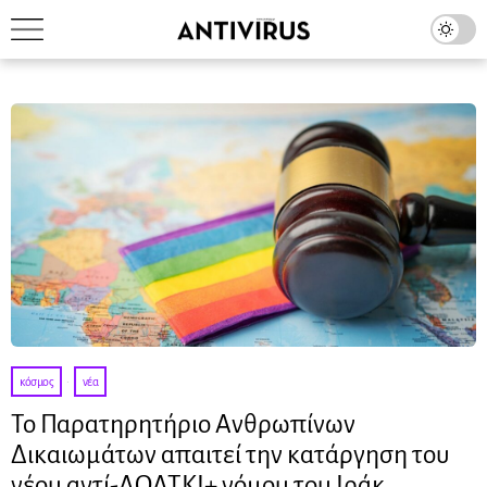
κόσμος
·
νέα
Το Παρατηρητήριο Ανθρωπίνων
Δικαιωμάτων απαιτεί την κατάργηση του
νέου αντί-ΛΟΑΤΚΙ+ νόμου του Ιράκ