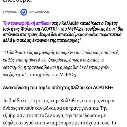
27/05/2026
από
newsroom
Την τρανσφοβική επίθεση
στην Καλλιθέα καταδίκασε ο Τομέας
Ισότητας Φύλου και ΛΟΑΤΚΙ+ του ΜέΡΑ25, τονίζοντας ότι η “βία
απέναντι στα τρανς άτομα δεν αποτελεί μεμονωμένο περιστατικό
αλλά μια ακόμη έκφανση της πατριαρχίας”.
“
Ο διαθεματικός φεμινισμός παραμένει πιο επίκαιρος από ποτέ,
καθώς επισημαίνει ότι οι διακρίσεις, όπως ο σεξισμός, ο
ρατσισμός, η τρανσφοβία και η ομοφοβία δεν λειτουργούν
ανεξάρτητα
”, επισημαίνει το ΜέΡΑ25.
Ανακοίνωση του Τομέα Ισότητας Φύλου και ΛΟΑΤΚΙ+:
Το βράδυ της Πέμπτης στην Καλλιθέα, τέσσερις νεαροί
άνδρες επιτέθηκαν βάναυσα σε τρανς γυναίκα. Την
εξύβρισαν, της πέταξαν αυγά, την περιέλουσαν με
εύφλεκτο υγρό και την παρέσυραν με το όχημα τους. Το