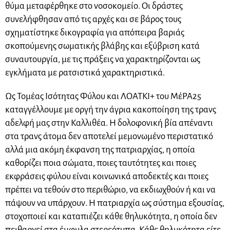
θύμα μεταφέρθηκε στο νοσοκομείο. Οι δράστες
συνελήφθησαν από τις αρχές και σε βάρος τους
σχηματίστηκε δικογραφία για απόπειρα βαριάς
σκοπούμενης σωματικής βλάβης και εξύβριση κατά
συναυτουργία, με τις πράξεις να χαρακτηρίζονται ως
εγκλήματα με ρατσιστικά χαρακτηριστικά.
Ως Τομέας Ισότητας Φύλου και ΛΟΑΤΚΙ+ του ΜέΡΑ25
καταγγέλλουμε με οργή την άγρια κακοποίηση της τρανς
αδελφή μας στην Καλλιθέα. Η δολοφονική βία απέναντι
στα τρανς άτομα δεν αποτελεί μεμονωμένο περιστατικό
αλλά μια ακόμη έκφανση της πατριαρχίας, η οποία
καθορίζει ποια σώματα, ποιες ταυτότητες και ποιες
εκφράσεις φύλου είναι κοινωνικά αποδεκτές και ποιες
πρέπει να τεθούν στο περιθώριο, να εκδιωχθούν ή και να
πάψουν να υπάρχουν. Η πατριαρχία ως σύστημα εξουσίας,
στοχοποιεί και καταπιέζει κάθε θηλυκότητα, η οποία δεν
πειθαρχεί στα έμφυλα στερεότυπα. Κάθε θηλυκότητα είτε