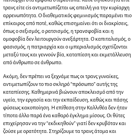
τρανς είτε cis αντιμετωπίζεται ως απειλή για την κυρίαρχη
αρρενωπότητα. Ο διαθεματικός φεμινισμός παραμένει πιο
επίκαιρος από ποτέ, καθώς επισημαίνει ότι οι διακρίσεις,
όπως ο σεξισμός, ο ρατσισμός, η τρανσφοβία και η
ομοφοβία δεν λειτουργούν ανεξάρτητα. Ο καπιταλισμός, ο
φασισμός, η πατριαρχία και ο ιμπεριαλισμός σχετίζονται
μεταξύ τους και γεννούν βία, καταπίεση και εκμετάλλευση
από άνθρωπο σε άνθρωπο.
Ακόμη, δεν πρέπει να ξεχνάμε πως οι τρανς γυναίκες,
αντιμετωπίζουν το πιο σκληρό “πρόσωπο” αυτής της
καταπίεσης. Καθημερινά βιώνουν αποκλεισμό από την
υγεία, την εργασία και την εκπαίδευση, καθώς και πάσης
φύσεως κακοποίηση. Η επίθεση στην Καλλιθέα δεν ήταν
τίποτα άλλο παρά ένα καθαρό έγκλημα μίσους. Οι θύτες
επιχείρησαν να την “εκδικηθούν” γιατί δεν κρυβόταν και
ζούσε με ορατότητα. Στηρίζουμε τα τρανς άτομα και