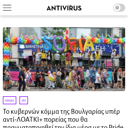
κόσμος
·
νέα
Το κυβερνών κόμμα της Βουλγαρίας υπέρ
αντί-ΛΟΑΤΚΙ+ πορείας που θα
πραγματοποιηθεί την ίδια μέρα με το Pride