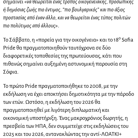
σημαίνει «
να θεωρείται ένας τρόπος οικογενειακής, προσωπικής
ή δημόσιας ζωής πιο έντιμος, “πιο βουλγαρικός” και πιο άξιος
προστασίας από έναν άλλο, και να θεωρείται ένας τύπος πολιτών
πιο πολύτιμος από άλλους
».
ο
Το Σάββατο, η «πορεία για την οικογένεια» και το 18
Sofia
Pride θα πραγματοποιηθούν ταυτόχρονα σε δύο
διαφορετικές τοποθεσίες της πρωτεύουσας, κάτι που
πιθανώς σημαίνει αυξημένη αστυνομική παρουσία στη
Σόφια.
Το πρώτο Pride πραγματοποιήθηκε το 2008, με την
εκδήλωση να έχει αποκτήσει δημοτικότητα με την πάροδο
των ετών. Ωστόσο, η εκδήλωση του 2026 θα
πραγματοποιηθεί με λιγότερη διπλωματική και
οικονομική υποστήριξη. Ένας μακροχρόνιος δωρητής, η
πρεσβεία των ΗΠΑ, δεν συμμετείχε στις εκδηλώσεις του
2025 και του 2026, αντανακλώντας την αντί-ΛΟΑΤΚΙ+