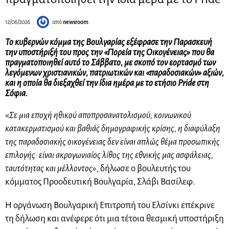
12/06/2026
από
newsroom
Το κυβερνών κόμμα της Βουλγαρίας εξέφρασε την Παρασκευή
την υποστήριξή του προς την «Πορεία της Οικογένειας» που θα
πραγματοποιηθεί αυτό το Σάββατο, με σκοπό τον εορτασμό των
λεγόμενων χριστιανικών, πατριωτικών και «παραδοσιακών» αξιών,
και η οποία θα διεξαχθεί την ίδια ημέρα με το ετήσιο Pride στη
Σόφια.
«
Σε μια εποχή ηθικού αποπροσανατολισμού, κοινωνικού
κατακερματισμού και βαθιάς δημογραφικής κρίσης, η διαφύλαξη
της παραδοσιακής οικογένειας δεν είναι απλώς θέμα προσωπικής
επιλογής· είναι ακρογωνιαίος λίθος της εθνικής μας ασφάλειας,
ταυτότητας και μέλλοντος
», δήλωσε ο βουλευτής του
κόμματος Προοδευτική Βουλγαρία, Σλάβι Βασίλεφ.
Η οργάνωση Βουλγαρική Επιτροπή του Ελσίνκι επέκρινε
τη δήλωση και ανέφερε ότι μια τέτοια θεσμική υποστήριξη